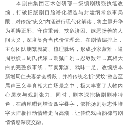
文化文艺
本剧由集团艺术创研部一级编剧魏强执笔改
编，打破旧版剧目脸谱化塑造与封建纲常叙事局
精品生产
文化惠民
文化传承
限，对传统“忠义”内涵进行现代化解读，将主题升华
文化交流
体制改革
文化产业
为明辨正邪、守信重诺、扶危济困、嫉恶扬善的人
紫金文化艺术节
品牌活动
紫艺舞台
间大义，深度契合当代价值理念。在剧情编排上，
精神文明
主创团队删繁就简、梳理脉络，形成抄家蒙难→逼
文明创建
文明实践
文明培育
周献嫂→周氏代嫁→刺贼自刎→忍辱数年→真相大
白的完整叙事线，节奏紧凑、戏味十足。改编版本
先进典型
新增周仁夫妻梦会桥段，并将传统名折“哭坟”整合至
社会宣传
尾声三义亭真相大白场景之中，极大丰富了人物内
思想政治教育
爱国主义教育
全民国防教育
心层次与戏剧张力。同时，剧本深挖扬剧剧种特
红色资源保护利
色，在结尾唱词增设四字叠字，依托扬剧标志性堆
用
字大陆板推动情绪走向高潮，让传统戏曲韵律与剧
情情感深度交融。
新闻出版