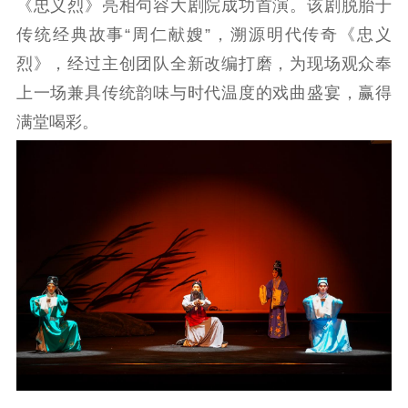
告
政策法规
《忠义烈》亮相句容大剧院成功首演。该剧脱胎于
传统经典故事“周仁献嫂”，溯源明代传奇《忠义
工作动态
烈》，经过主创团队全新改编打磨，为现场观众奉
上一场兼具传统韵味与时代温度的戏曲盛宴，赢得
理论武装
满堂喝彩。
理论学习
宣传宣讲
研究阐释
哲学社科
社科强省
工作通知
成果集萃
江苏文脉
资料下载
新闻宣传
主题宣传
对外宣传
新闻发布
记者之家
品牌栏目