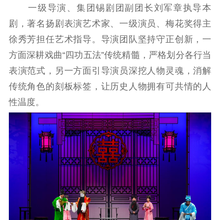
一级导演、集团锡剧团副团长刘军章执导本
精品出版
全民阅读
出版监管
剧，著名扬剧表演艺术家、一级演员、梅花奖得主
扫黄打非
徐秀芳担任艺术指导。导演团队坚持守正创新，一
电影工作
方面深耕戏曲“四功五法”传统精髓，严格划分各行当
表演范式，另一方面引导演员深挖人物灵魂，消解
电影创作
电影市场
传统角色的刻板标签，让历史人物拥有可共情的人
机关党建
性温度。
党建要闻
学习在线
文化人才
紫金人才
职称评审
数据资源
公共服务