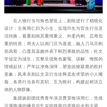
新时代公民素养
新闻出版
作品著作权
提升资源库
政务服务
登记服务
科研创新
智库服务
文艺创作
在人物行当与角色塑造上，剧组进行了精细化
服务管理平台
管理平台
服务管理
设计：主角周仁归为小生，实现巾生与官生行当灵
文化产业
数字出版
新闻发布工作备
活转换，着重刻画其重情重义、外柔内刚、忍辱负
统计分析
审读服务
案管理系统
重的特质；周夫人以闺门旦为基底，融入刀马旦刚
电影
理论宣讲
政工继续教育学
劲风骨，凸显其温婉外表下刚烈果敢的品性；杜文
服务
共建共享平台
习平台
学设定为须生，完整呈现角色蒙冤、误解、悔恨的
责任编辑注册
业务申报系统
情绪起伏；严年以净角演绎，塑造凶狠跋扈的权奸
形象；凤承东则以文丑行当诠释卖友求荣的小人嘴
脸，各类行当各司其职、互为映衬，构建起鲜活立
体的人物群像。
集团扬剧团优秀青年演员曹昊饰演周仁，凭借
沉厚饱满的嗓音与扎实的戏曲功底挑起全剧大梁。