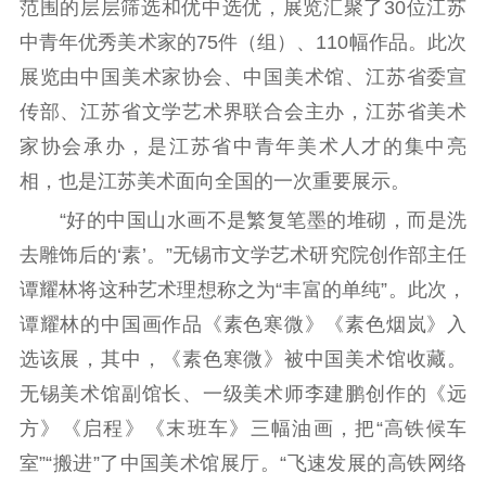
理论武装
范围的层层筛选和优中选优，展览汇聚了30位江苏
中青年优秀美术家的75件（组）、110幅作品。此次
理论学习
宣传宣讲
研究阐释
展览由中国美术家协会、中国美术馆、江苏省委宣
哲学社科
传部、江苏省文学艺术界联合会主办，江苏省美术
家协会承办，是江苏省中青年美术人才的集中亮
社科强省
工作通知
成果集萃
相，也是江苏美术面向全国的一次重要展示。
江苏文脉
资料下载
“好的中国山水画不是繁复笔墨的堆砌，而是洗
新闻宣传
去雕饰后的‘素’。”无锡市文学艺术研究院创作部主任
主题宣传
对外宣传
新闻发布
谭耀林将这种艺术理想称之为“丰富的单纯”。此次，
记者之家
品牌栏目
谭耀林的中国画作品《素色寒微》《素色烟岚》入
选该展，其中，《素色寒微》被中国美术馆收藏。
文化文艺
无锡美术馆副馆长、一级美术师李建鹏创作的《远
精品生产
文化惠民
文化传承
方》《启程》《末班车》三幅油画，把“高铁候车
文化交流
体制改革
文化产业
室”“搬进”了中国美术馆展厅。“飞速发展的高铁网络