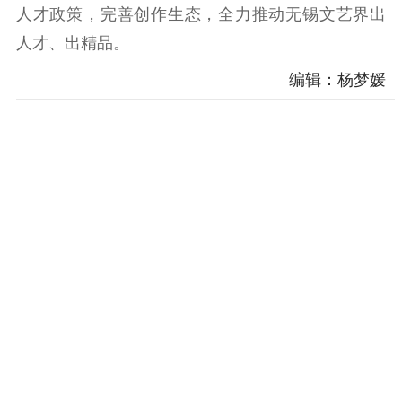
人才政策，完善创作生态，全力推动无锡文艺界出
电影创作
电影市场
人才、出精品。
机关党建
编辑：杨梦媛
党建要闻
学习在线
文化人才
紫金人才
职称评审
数据资源
公共服务
新时代公民素养
新闻出版
作品著作权
提升资源库
政务服务
登记服务
科研创新
智库服务
文艺创作
服务管理平台
管理平台
服务管理