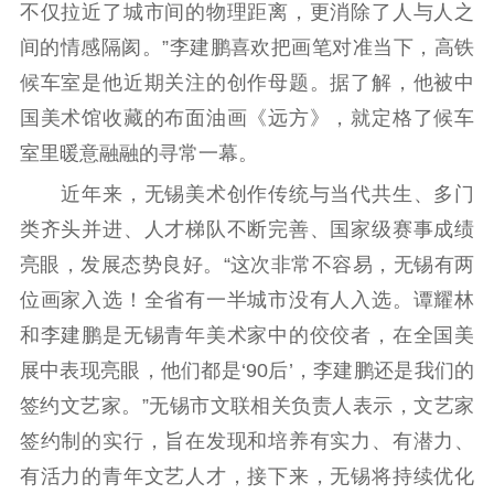
紫金文化艺术节
品牌活动
紫艺舞台
不仅拉近了城市间的物理距离，更消除了人与人之
间的情感隔阂。”李建鹏喜欢把画笔对准当下，高铁
精神文明
候车室是他近期关注的创作母题。据了解，他被中
文明创建
文明实践
文明培育
国美术馆收藏的布面油画《远方》，就定格了候车
先进典型
室里暖意融融的寻常一幕。
社会宣传
近年来，无锡美术创作传统与当代共生、多门
类齐头并进、人才梯队不断完善、国家级赛事成绩
思想政治教育
爱国主义教育
全民国防教育
亮眼，发展态势良好。“这次非常不容易，无锡有两
红色资源保护利
位画家入选！全省有一半城市没有人入选。谭耀林
用
和李建鹏是无锡青年美术家中的佼佼者，在全国美
新闻出版
展中表现亮眼，他们都是‘90后’，李建鹏还是我们的
精品出版
全民阅读
出版监管
签约文艺家。”无锡市文联相关负责人表示，文艺家
签约制的实行，旨在发现和培养有实力、有潜力、
扫黄打非
有活力的青年文艺人才，接下来，无锡将持续优化
电影工作