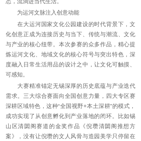
态，流淌进当代生活。
主题宣传
对外宣传
新闻发布
为运河文脉注入创意动能
记者之家
品牌栏目
在大运河国家文化公园建设的时代背景下，文
文化文艺
化创意正成为连接历史与当下、传统与潮流、文化
精品生产
文化惠民
文化传承
与产业的核心纽带。本次参赛的众多作品，精心提
文化交流
体制改革
文化产业
炼运河文化、地域文化的核心符号与突出特色，深
紫金文化艺术节
品牌活动
紫艺舞台
度融入日常生活用品的设计之中，让文化可触摸、
可感知。
精神文明
大赛精准锚定无锡深厚的历史底蕴与产业迭代
文明创建
文明实践
文明培育
需求。三大综合赛面向全国创意力量，四大专区赛
先进典型
深耕区域特色，这种“全国视野+本土深耕”的模式，
社会宣传
成功实现了从创意孵化到产业落地的闭环。比如锡
山区清閟阁赛道的金奖作品《倪瓒清閟阁推想方
思想政治教育
爱国主义教育
全民国防教育
案》，没有让倪瓒的文人风骨与造园美学只停留在