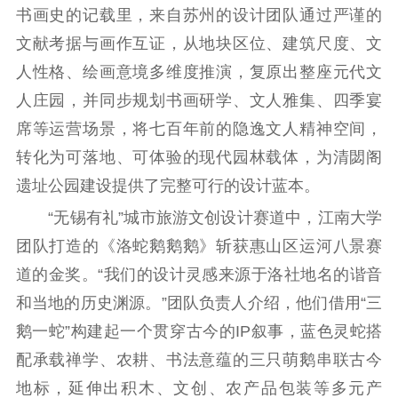
红色资源保护利
书画史的记载里，来自苏州的设计团队通过严谨的
用
文献考据与画作互证，从地块区位、建筑尺度、文
新闻出版
人性格、绘画意境多维度推演，复原出整座元代文
人庄园，并同步规划书画研学、文人雅集、四季宴
精品出版
全民阅读
出版监管
席等运营场景，将七百年前的隐逸文人精神空间，
扫黄打非
转化为可落地、可体验的现代园林载体，为清閟阁
电影工作
遗址公园建设提供了完整可行的设计蓝本。
电影创作
电影市场
“无锡有礼”城市旅游文创设计赛道中，江南大学
团队打造的《洛蛇鹅鹅鹅》斩获惠山区运河八景赛
机关党建
道的金奖。“我们的设计灵感来源于洛社地名的谐音
党建要闻
学习在线
和当地的历史渊源。”团队负责人介绍，他们借用“三
鹅一蛇”构建起一个贯穿古今的IP叙事，蓝色灵蛇搭
文化人才
配承载禅学、农耕、书法意蕴的三只萌鹅串联古今
紫金人才
职称评审
地标，延伸出积木、文创、农产品包装等多元产