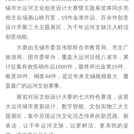
锡市大运河文化创意设计大赛暨主题展览将同步亮
通知公告
信息公开制度
信息公开指南
相主会场惠山映月里，15件金奖作品、百余件创意
信息公开年度报
设计齐聚三大主题展区，为千年运河文脉注入鲜活
告
政策法规
创意动能。
工作动态
大赛由无锡市委宣传部联合市教育局、市文广
旅游局、团市委举办，覆盖大运河沿线八省市，累
理论武装
计征集有效投稿作品1500件，最终评出金奖15件、
理论学习
宣传宣讲
研究阐释
银奖30件、铜奖44件，是近年来无锡规模最大、覆
盖最广的运河文创赛事。
哲学社科
展览对应文创设计大赛的七大特色赛道，设置
社科强省
工作通知
成果集萃
大运河城市更新设计、数字智能、文创实物三大主
江苏文脉
资料下载
题展区，集中呈现运河文化活态传承的新思路、新
新闻宣传
表达，让千年运河文脉，以更鲜活、更亲民的姿