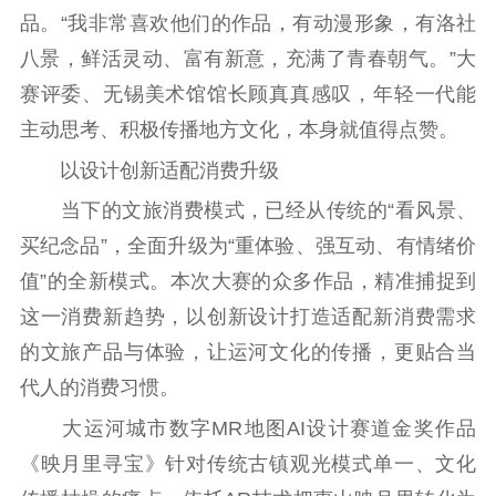
数据资源
品。“我非常喜欢他们的作品，有动漫形象，有洛社
八景，鲜活灵动、富有新意，充满了青春朝气。”大
公共服务
赛评委、无锡美术馆馆长顾真真感叹，年轻一代能
新时代公民素养
新闻出版
作品著作权
主动思考、积极传播地方文化，本身就值得点赞。
提升资源库
政务服务
登记服务
以设计创新适配消费升级
科研创新
智库服务
文艺创作
当下的文旅消费模式，已经从传统的“看风景、
服务管理平台
管理平台
服务管理
买纪念品”，全面升级为“重体验、强互动、有情绪价
文化产业
数字出版
新闻发布工作备
统计分析
审读服务
案管理系统
值”的全新模式。本次大赛的众多作品，精准捕捉到
电影
理论宣讲
政工继续教育学
这一消费新趋势，以创新设计打造适配新消费需求
服务
共建共享平台
习平台
的文旅产品与体验，让运河文化的传播，更贴合当
责任编辑注册
业务申报系统
代人的消费习惯。
大运河城市数字MR地图AI设计赛道金奖作品
《映月里寻宝》针对传统古镇观光模式单一、文化