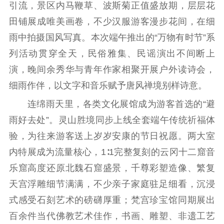
引流，景区内马鞭草、波斯菊正值盛放期，层层花
扫黄打非
田铺展成唯美画卷，不少汉服游客漫步花间，在细
电影工作
雨中拍摄国风写真。本次端午推出的“万物有时节”系
列活动贯穿全天，民俗雅集、民谣演出不间断上
电影创作
电影市场
演，晚间余秀华与青年作家相聚开展户外读诗会，
机关党建
细雨作伴，以文字和音乐赋予唐风禅境别样诗意。
连绵雨天里，各类文化展馆成为游客首选的“避
党建要闻
学习在线
雨好去处”。灵山胜境同步上线全套端午传统祈福体
文化人才
验，为往来游客送上岁岁安康的节日祝愿。两大室
紫金人才
职称评审
内特展成为流量核心，1∶1完整复刻的云冈十二窟音
乐窟高度还原北魏石窟盛景，千尊彩塑造像、繁复
数据资源
天宫浮雕细节满满，不少亲子家庭驻足细看，沉浸
公共服务
式感受石刻艺术的磅礴厚重；梵宫珍宝馆同期展出
百余件当代佛教艺术佳作，书画、雕塑、非遗工艺
新时代公民素养
新闻出版
作品著作权