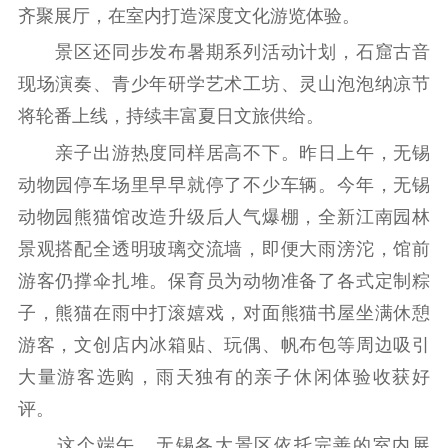
提升资源库
政务服务
登记服务
齐聚展厅，在室内打造深度文化游览体验。
科研创新
智库服务
文艺创作
景区还同步发布暑期系列活动计划，石窟古音
服务管理平台
管理平台
服务管理
现场演奏、青少年研学艺术工坊、灵山泡泡纳凉节
文化产业
数字出版
新闻发布工作备
将轮番上线，持续丰富夏日文旅供给。
统计分析
审读服务
案管理系统
亲子出游热度同样居高不下。昨日上午，无锡
电影
理论宣讲
政工继续教育学
服务
共建共享平台
习平台
动物园停车场里早早就停了不少车辆。今年，无锡
责任编辑注册
业务申报系统
动物园熊猫馆改造升级后人气爆棚，全新江南园林
景观搭配全透明玻璃交流墙，即便大雨滂沱，馆前
游客仍撑伞扎堆。保育员为动物准备了各式定制粽
子，熊猫在雨中打滚嬉戏，对面熊猫书屋坐满休憩
游客，文创店内冰箱贴、玩偶、帆布包等周边吸引
大量游客选购，雨天独有的亲子休闲体验收获好
评。
这个端午，无锡各大景区依托完善的室内展