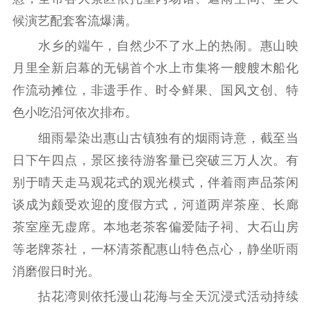
精品生产
文化惠民
文化传承
候演艺配套客流爆满。
文化交流
体制改革
文化产业
水乡的端午，自然少不了水上的热闹。惠山映
紫金文化艺术节
品牌活动
紫艺舞台
月里全新启幕的无锡首个水上市集将一艘艘木船化
精神文明
作流动摊位，非遗手作、时令鲜果、国风文创、特
色小吃沿河依次排布。
文明创建
文明实践
文明培育
细雨晕染出惠山古镇独有的烟雨诗意，截至当
先进典型
日下午四点，景区接待游客量已突破三万人次。有
社会宣传
别于晴天走马观花式的观光模式，伴着雨声品茶闲
思想政治教育
爱国主义教育
全民国防教育
谈成为颇受欢迎的度假方式，河道两岸茶座、长廊
茶室座无虚席。本地老茶客偏爱陆子祠、大石山房
红色资源保护利
用
等老牌茶社，一杯清茶配惠山特色点心，静坐听雨
消磨假日时光。
新闻出版
拈花湾则依托漫山花海与全天沉浸式活动持续
精品出版
全民阅读
出版监管