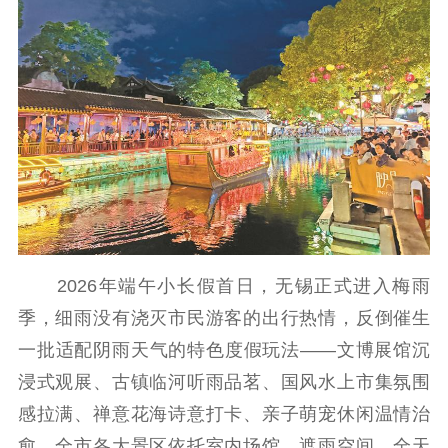
工作动态
理论武装
理论学习
宣传宣讲
研究阐释
哲学社科
社科强省
工作通知
成果集萃
江苏文脉
资料下载
2026年端午小长假首日，无锡正式进入梅雨
新闻宣传
季，细雨没有浇灭市民游客的出行热情，反倒催生
主题宣传
对外宣传
新闻发布
一批适配阴雨天气的特色度假玩法——文博展馆沉
记者之家
品牌栏目
浸式观展、古镇临河听雨品茗、国风水上市集氛围
感拉满、禅意花海诗意打卡、亲子萌宠休闲温情治
文化文艺
愈，全市各大景区依托室内场馆、遮雨空间、全天