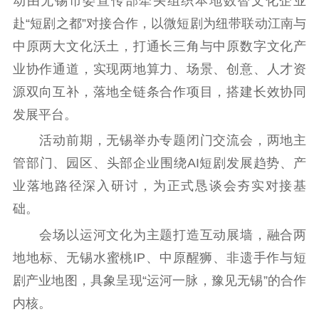
动由无锡市委宣传部牵头组织本地数智文化企业
工作动态
赴“短剧之都”对接合作，以微短剧为纽带联动江南与
中原两大文化沃土，打通长三角与中原数字文化产
理论武装
业协作通道，实现两地算力、场景、创意、人才资
源双向互补，落地全链条合作项目，搭建长效协同
理论学习
宣传宣讲
研究阐释
发展平台。
哲学社科
活动前期，无锡举办专题闭门交流会，两地主
社科强省
工作通知
成果集萃
管部门、园区、头部企业围绕AI短剧发展趋势、产
江苏文脉
资料下载
业落地路径深入研讨，为正式恳谈会夯实对接基
础。
新闻宣传
会场以运河文化为主题打造互动展墙，融合两
主题宣传
对外宣传
新闻发布
地地标、无锡水蜜桃IP、中原醒狮、非遗手作与短
记者之家
品牌栏目
剧产业地图，具象呈现“运河一脉，豫见无锡”的合作
内核。
文化文艺