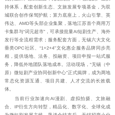
新时代公民素养
新闻出版
作品著作权
提升资源库
政务服务
登记服务
持体系，配套创新生态、文旅发展专项基金，为双
科研创新
智库服务
文艺创作
城联合创作保驾护航；算力底座上，火山引擎、英
服务管理平台
管理平台
服务管理
伟达、AMD等头部企业集聚，落地江苏首个商用万
文化产业
数字出版
新闻发布工作备
卡集群与“词元超市”，可承接批量AI短剧生产、海外
统计分析
审读服务
案管理系统
发行等全流程需求；服务配套方面，无锡六大文化
电影
理论宣讲
政工继续教育学
垂类OPC社区、“1+2+4”文化惠企服务品牌同步亮
服务
共建共享平台
习平台
相，提供场地、法务、投融资、项目申报一站式服
责任编辑注册
业务申报系统
务，降低外地团队落地成本。活动现场，“无锡（中
原）微短剧产业协同创新中心”正式揭牌，成为两地
常态化资源互通、项目共建、人才交流的长效载
体。
当前行业加速向AI漫剧、虚拟拍摄、文旅融
合、IP衍生方向转型，精品化、数字化、全球化成
为微短剧发展主线。恳谈会结束后，无锡招商小分