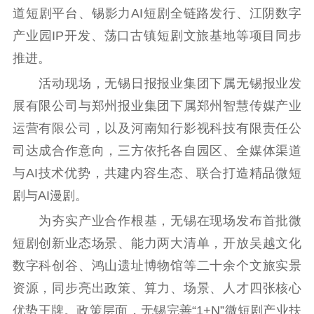
精品出版
全民阅读
出版监管
道短剧平台、锡影力AI短剧全链路发行、江阴数字
扫黄打非
产业园IP开发、荡口古镇短剧文旅基地等项目同步
推进。
电影工作
活动现场，无锡日报报业集团下属无锡报业发
电影创作
电影市场
展有限公司与郑州报业集团下属郑州智慧传媒产业
机关党建
运营有限公司，以及河南知行影视科技有限责任公
司达成合作意向，三方依托各自园区、全媒体渠道
党建要闻
学习在线
与AI技术优势，共建内容生态、联合打造精品微短
文化人才
剧与AI漫剧。
紫金人才
职称评审
为夯实产业合作根基，无锡在现场发布首批微
短剧创新业态场景、能力两大清单，开放吴越文化
数据资源
数字科创谷、鸿山遗址博物馆等二十余个文旅实景
公共服务
资源，同步亮出政策、算力、场景、人才四张核心
优势王牌。政策层面，无锡完善“1+N”微短剧产业扶