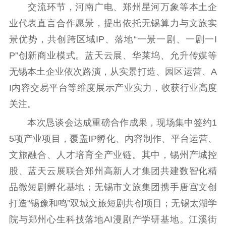
交流环节，河南广电、郑州星河万象等本土企
精品生产
文化惠民
文化传承
业代表直言合作愿景，提出依托无锡算力与文旅实
文化交流
体制改革
文化产业
景优势，共创跨区域IP、落地“一景一剧、一剧一I
紫金文化艺术节
品牌活动
紫艺舞台
P”创新商业模式。蓝天云展、华莱坞、允升传媒等
精神文明
无锡本土企业依次路演，从实景打造、园区运营、A
I内容交易平台等维度展示产业实力，收获行业高度
文明创建
文明实践
文明培育
关注。
先进典型
本次恳谈会达成重磅合作成果，现场集中签约1
社会宣传
5项产业项目，覆盖IP孵化、内容制作、平台运营、
思想政治教育
爱国主义教育
全民国防教育
文旅融合、人才培育全产业链。其中，锡州产城控
红色资源保护利
股、蓝天云展联合郑州高新人才集团共建数智化精
用
品微短剧孵化基地；无锡市文旅集团携手唐宫文创
打造“锡豫和鸣”双城文旅短剧共创项目；无锡太湖学
新闻出版
院与郑州心生科技落地AI漫剧产学研基地。江溪街