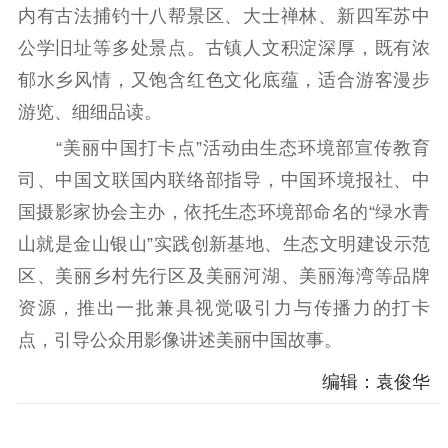
内有古法捕钓十八帮景区、大士禅林、新四军苏中
精神文明
公学旧址等多处景点。古镇人文积淀深厚，既有浓
郁水乡风情，又饱含红色文化底蕴，适合游客漫步
文明创建
文明实践
文明培育
游览、细细品读。
先进典型
“美丽中国打卡点”活动由生态环境部宣传教育
社会宣传
司、中国文联国内联络部指导，中国环境报社、中
思想政治教育
爱国主义教育
全民国防教育
国摄影家协会主办，依托生态环境部命名的“绿水青
红色资源保护利
山就是金山银山”实践创新基地、生态文明建设示范
用
区、美丽乡村先行区及美丽河湖、美丽海湾等品牌
资源，推出一批兼具视觉吸引力与传播力的打卡
新闻出版
点，引导公众用影像讲述美丽中国故事。
精品出版
全民阅读
出版监管
编辑：袁俊华
扫黄打非
电影工作