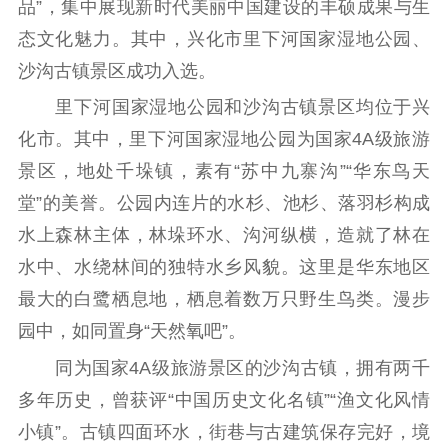
品”，集中展现新时代美丽中国建设的丰硕成果与生
理论学习
宣传宣讲
研究阐释
态文化魅力。其中，兴化市里下河国家湿地公园、
沙沟古镇景区成功入选。
哲学社科
里下河国家湿地公园和沙沟古镇景区均位于兴
社科强省
工作通知
成果集萃
化市。其中，里下河国家湿地公园为国家4A级旅游
江苏文脉
资料下载
景区，地处千垛镇，素有“苏中九寨沟”“华东鸟天
堂”的美誉。公园内连片的水杉、池杉、落羽杉构成
新闻宣传
水上森林主体，林垛环水、沟河纵横，造就了林在
主题宣传
对外宣传
新闻发布
水中、水绕林间的独特水乡风貌。这里是华东地区
记者之家
品牌栏目
最大的白鹭栖息地，栖息着数万只野生鸟类。漫步
文化文艺
园中，如同置身“天然氧吧”。
同为国家4A级旅游景区的沙沟古镇，拥有两千
精品生产
文化惠民
文化传承
多年历史，曾获评“中国历史文化名镇”“渔文化风情
文化交流
体制改革
文化产业
小镇”。古镇四面环水，街巷与古建筑保存完好，境
紫金文化艺术节
品牌活动
紫艺舞台