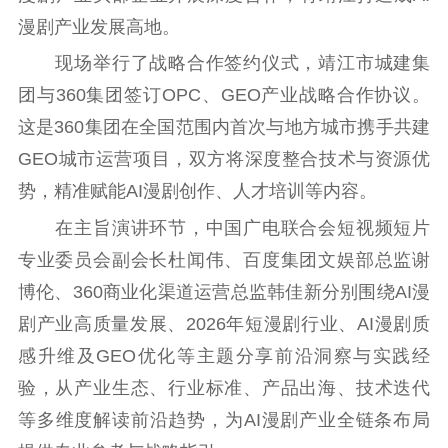
提升资源库
政务服务
登记服务
漫剧产业发展高地。
科研创新
智库服务
文艺创作
现场举行了战略合作签约仪式，靖江市城建集
服务管理平台
管理平台
服务管理
团与360集团签订OPC、GEO产业战略合作协议。
文化产业
数字出版
新闻发布工作备
统计分析
审读服务
案管理系统
这是360集团在全国范围内首次与地方城市携手共建
电影
理论宣讲
政工继续教育学
GEO城市运营项目，双方将深度整合技术与资源优
服务
共建共享平台
习平台
势，精准赋能AI漫剧创作、人才培训等内容。
责任编辑注册
业务申报系统
在主旨演讲环节，中国广电联合会短视频短片
专业委员会副会长杜闻伟、百度集团文娱部总监谢
博伦、360商业化渠道运营总监韩佳新分别围绕AI漫
剧产业高质量发展、2026年短漫剧行业、AI漫剧质
感升维及GEO优化等主题分享前沿洞察与实践经
验，从产业生态、行业标准、产品出海、技术迭代
等多维度解读前沿趋势，为AI漫剧产业全链条布局