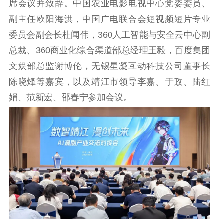
席会议并致辞。中国农业电影电视中心党委委员、
工作动态
副主任欧阳海洪，中国广电联合会短视频短片专业
理论武装
委员会副会长杜闻伟，360人工智能与安全云中心副
总裁、360商业化综合渠道部总经理王毅，百度集团
理论学习
宣传宣讲
研究阐释
文娱部总监谢博伦，无锡星凝互动科技公司董事长
哲学社科
陈晓烽等嘉宾，以及靖江市领导李嘉、于政、陆红
娟、范新宏、邵春宁参加会议。
社科强省
工作通知
成果集萃
江苏文脉
资料下载
新闻宣传
主题宣传
对外宣传
新闻发布
记者之家
品牌栏目
文化文艺