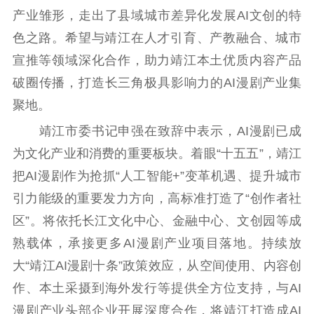
扫黄打非
产业雏形，走出了县域城市差异化发展AI文创的特
色之路。希望与靖江在人才引育、产教融合、城市
电影工作
宣推等领域深化合作，助力靖江本土优质内容产品
电影创作
电影市场
破圈传播，打造长三角极具影响力的AI漫剧产业集
聚地。
机关党建
靖江市委书记申强在致辞中表示，AI漫剧已成
党建要闻
学习在线
为文化产业和消费的重要板块。着眼“十五五”，靖江
文化人才
把AI漫剧作为抢抓“人工智能+”变革机遇、提升城市
引力能级的重要发力方向，高标准打造了“创作者社
紫金人才
职称评审
区”。将依托长江文化中心、金融中心、文创园等成
数据资源
熟载体，承接更多AI漫剧产业项目落地。持续放
大“靖江AI漫剧十条”政策效应，从空间使用、内容创
公共服务
作、本土采摄到海外发行等提供全方位支持，与AI
新时代公民素养
新闻出版
作品著作权
漫剧产业头部企业开展深度合作，将靖江打造成AI