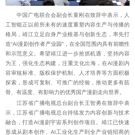
精品生产
文化惠民
文化传承
文化交流
体制改革
文化产业
中国广电联合会副会长童刚在致辞中表示，人
紫金文化艺术节
品牌活动
紫艺舞台
工智能正以前所未有的速度重塑内容生产与传播的
格局，靖江立足自身产业根基与创新生态，率先打
精神文明
造“AI漫剧创作者产业园”，在全国范围内具有前瞻性
文明创建
文明实践
文明培育
和示范意义。希望靖江进一步抢抓机遇，坚持内容
先进典型
为王，强化生态构建，注重文化出海，在AI漫剧内
社会宣传
容审核标准、版权保护机制、人才培养等方面积极
探索，形成可复制、可推广的经验，推动更多有筋
思想政治教育
爱国主义教育
全民国防教育
骨、有温度、有影响力的优秀国产漫剧走向世界。
红色资源保护利
江苏省广播电视总台副台长王智勇在致辞中表
用
示，江苏省广播电视总台持续发力内容创新与技术
新闻出版
融合，打造AI漫剧宇宙系列创作项目。靖江已快速
精品出版
全民阅读
出版监管
形成从剧本创作、AI工业化生产到全产业链招商的