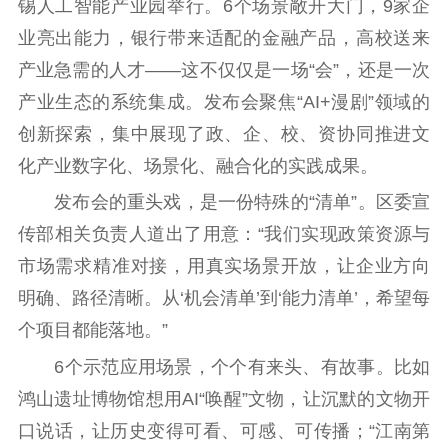
锡人工智能产业园举行。6个场景敞开大门，9家企
业亮出能力，银行带来适配的金融产品，高校送来
工作动态
产业急需的人才——这不仅仅是一场“会”，还是一次
理论武装
产业生态的系统集成。发布会聚焦“AI+漫剧”领域的
创新探索，集中展现了政、企、校、资协同推进文
理论学习
宣传宣讲
研究阐释
化产业数字化、场景化、融合化的实践成果。
哲学社科
发布会的重头戏，是一份特殊的“清单”。区委宣
社科强省
工作通知
成果集萃
传部相关负责人道出了用意：“我们实现政策资源与
市场需求精准对接，用真实场景开放，让企业方向
江苏文脉
资料下载
明确、路径清晰。从‘机会清单’到‘能力清单’，希望每
新闻宣传
个项目都能落地。”
主题宣传
对外宣传
新闻发布
6个示范应用场景，个个有来头、有故事。比如
记者之家
品牌栏目
鸿山遗址博物馆想用AI“唤醒”文物，让沉默的文物开
口说话，让历史变得可看、可感、可传播；“江南第
文化文艺