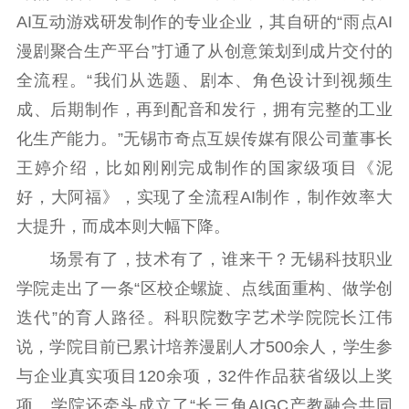
精品出版
全民阅读
出版监管
AI互动游戏研发制作的专业企业，其自研的“雨点AI
扫黄打非
漫剧聚合生产平台”打通了从创意策划到成片交付的
全流程。“我们从选题、剧本、角色设计到视频生
电影工作
成、后期制作，再到配音和发行，拥有完整的工业
电影创作
电影市场
化生产能力。”无锡市奇点互娱传媒有限公司董事长
王婷介绍，比如刚刚完成制作的国家级项目《泥
机关党建
好，大阿福》，实现了全流程AI制作，制作效率大
党建要闻
学习在线
大提升，而成本则大幅下降。
文化人才
场景有了，技术有了，谁来干？无锡科技职业
学院走出了一条“区校企螺旋、点线面重构、做学创
紫金人才
职称评审
迭代”的育人路径。科职院数字艺术学院院长江伟
数据资源
说，学院目前已累计培养漫剧人才500余人，学生参
公共服务
与企业真实项目120余项，32件作品获省级以上奖
项。学院还牵头成立了“长三角AIGC产教融合共同