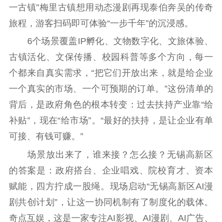
一古镇”梅里古镇想用动态漫剧再现泰伯奔吴的传奇
精品生产
文化惠民
文化传承
旅程，游客扫码即可体验“一步千年”的沉浸感。
文化交流
体制改革
文化产业
6个场景覆盖IP孵化、文物数字化、文旅体验、
紫金文化艺术节
品牌活动
紫艺舞台
古镇活化、文保传播、校园科普等多个方向，每一
精神文明
个都来自真实需求，“把它们开放出来，就是给企业
一个真实的市场、一个可预期的订单。”这份清单的
文明创建
文明实践
文明培育
背后，是政府角色的根本转变：过去扶持产业靠“给
先进典型
补贴”，现在“给市场”。“最好的扶持，是让企业有单
社会宣传
可接、有钱可赚。”
场景放出来了，谁来接？怎么接？无锡高新区
思想政治教育
爱国主义教育
全民国防教育
的答案是：政府搭台、企业唱戏、院校育才、资本
红色资源保护利
用
赋能，四方拧成一股绳。现场启动“无锡高新区AI漫
剧共创计划”，让这一协同机制有了制度化的载体。
新闻出版
奇点互娱，这是一家专注AI影视、AI漫剧、AI广告、