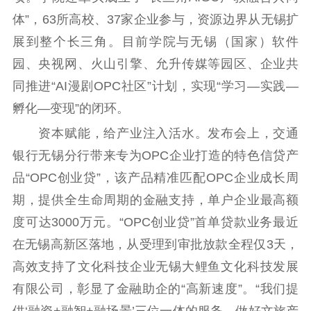
新时代公民素养
新闻出版
作品著作权
体”，63所高校、37家企业参与，资源边界从无锡扩
提升资源库
政务服务
登记服务
展到整个长三角。目前学院与无锡（国家）软件
科研创新
智库服务
文艺创作
服务管理平台
管理平台
服务管理
园、央视网、火山引擎、允升传媒等园区、企业共
文化产业
数字出版
新闻发布工作备
同推进“AI漫剧OPC社区”计划，实现“学习—实践—
统计分析
审读服务
案管理系统
孵化—变现”的闭环。
电影
理论宣讲
政工继续教育学
资本赋能，给产业注入活水。发布会上，交通
服务
共建共享平台
习平台
银行无锡分行带来专为OPC企业打造的特色信贷产
责任编辑注册
业务申报系统
品“OPC创业贷”，该产品精准匹配OPC企业成长周
期，提供全生命周期的金融支持，单户企业最高额
度可达3000万元。“OPC创业贷”首单贷款业务最近
在无锡高新区落地，从受理到审批放款全程仅3天，
高效支持了文化科技企业无锡大鲤鱼文化科技发展
有限公司，彰显了金融助企的“高新速度”。“我们提