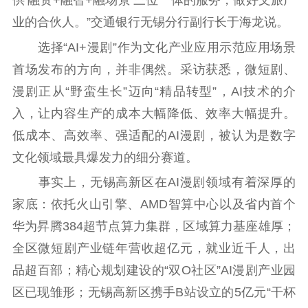
供‘融资+融智+融场景’三位一体的服务，做好文旅产
业的合伙人。”交通银行无锡分行副行长于海龙说。
选择“AI+漫剧”作为文化产业应用示范应用场景
首场发布的方向，并非偶然。采访获悉，微短剧、
漫剧正从“野蛮生长”迈向“精品转型”，AI技术的介
入，让内容生产的成本大幅降低、效率大幅提升。
低成本、高效率、强适配的AI漫剧，被认为是数字
文化领域最具爆发力的细分赛道。
事实上，无锡高新区在AI漫剧领域有着深厚的
家底：依托火山引擎、AMD智算中心以及省内首个
华为昇腾384超节点算力集群，区域算力基座雄厚；
全区微短剧产业链年营收超亿元，就业近千人，出
品超百部；精心规划建设的“双O社区”AI漫剧产业园
区已现雏形；无锡高新区携手B站设立的5亿元“干杯