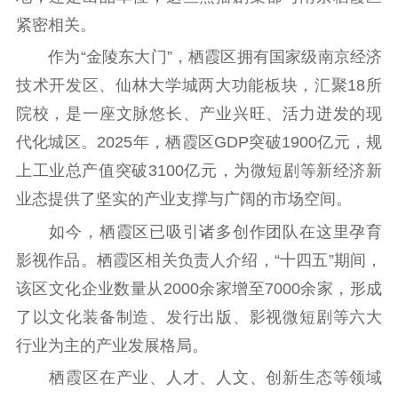
新闻出版
紧密相关。
精品出版
全民阅读
出版监管
作为“金陵东大门”，栖霞区拥有国家级南京经济
扫黄打非
技术开发区、仙林大学城两大功能板块，汇聚18所
院校，是一座文脉悠长、产业兴旺、活力迸发的现
电影工作
代化城区。2025年，栖霞区GDP突破1900亿元，规
电影创作
电影市场
上工业总产值突破3100亿元，为微短剧等新经济新
机关党建
业态提供了坚实的产业支撑与广阔的市场空间。
如今，栖霞区已吸引诸多创作团队在这里孕育
党建要闻
学习在线
影视作品。栖霞区相关负责人介绍，“十四五”期间，
文化人才
该区文化企业数量从2000余家增至7000余家，形成
了以文化装备制造、发行出版、影视微短剧等六大
紫金人才
职称评审
行业为主的产业发展格局。
数据资源
栖霞区在产业、人才、人文、创新生态等领域