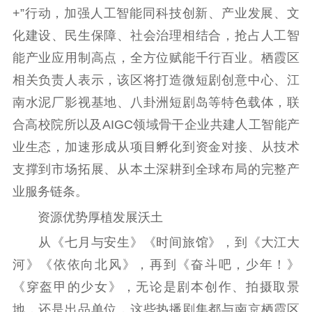
+”行动，加强人工智能同科技创新、产业发展、文
文化文艺
化建设、民生保障、社会治理相结合，抢占人工智
精品生产
文化惠民
文化传承
能产业应用制高点，全方位赋能千行百业。栖霞区
文化交流
体制改革
文化产业
相关负责人表示，该区将打造微短剧创意中心、江
紫金文化艺术节
品牌活动
紫艺舞台
南水泥厂影视基地、八卦洲短剧岛等特色载体，联
合高校院所以及AIGC领域骨干企业共建人工智能产
精神文明
业生态，加速形成从项目孵化到资金对接、从技术
文明创建
文明实践
文明培育
支撑到市场拓展、从本土深耕到全球布局的完整产
先进典型
业服务链条。
社会宣传
资源优势厚植发展沃土
从《七月与安生》《时间旅馆》，到《大江大
思想政治教育
爱国主义教育
全民国防教育
河》《依依向北风》，再到《奋斗吧，少年！》
红色资源保护利
用
《穿盔甲的少女》，无论是剧本创作、拍摄取景
地，还是出品单位，这些热播剧集都与南京栖霞区