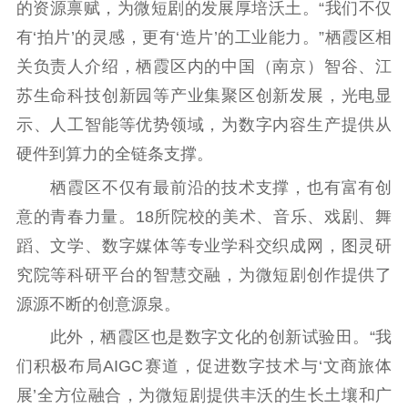
公共服务
的资源禀赋，为微短剧的发展厚培沃土。“我们不仅
有‘拍片’的灵感，更有‘造片’的工业能力。”栖霞区相
新时代公民素养
新闻出版
作品著作权
提升资源库
政务服务
登记服务
关负责人介绍，栖霞区内的中国（南京）智谷、江
科研创新
智库服务
文艺创作
苏生命科技创新园等产业集聚区创新发展，光电显
服务管理平台
管理平台
服务管理
示、人工智能等优势领域，为数字内容生产提供从
文化产业
数字出版
新闻发布工作备
硬件到算力的全链条支撑。
统计分析
审读服务
案管理系统
栖霞区不仅有最前沿的技术支撑，也有富有创
电影
理论宣讲
政工继续教育学
意的青春力量。18所院校的美术、音乐、戏剧、舞
服务
共建共享平台
习平台
蹈、文学、数字媒体等专业学科交织成网，图灵研
责任编辑注册
业务申报系统
究院等科研平台的智慧交融，为微短剧创作提供了
源源不断的创意源泉。
此外，栖霞区也是数字文化的创新试验田。“我
们积极布局AIGC赛道，促进数字技术与‘文商旅体
展’全方位融合，为微短剧提供丰沃的生长土壤和广