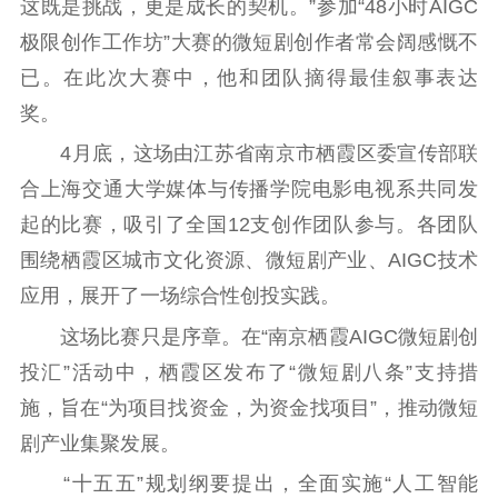
这既是挑战，更是成长的契机。”参加“48小时AIGC
信息公开年度报
告
政策法规
极限创作工作坊”大赛的微短剧创作者常会阔感慨不
已。在此次大赛中，他和团队摘得最佳叙事表达
工作动态
奖。
理论武装
4月底，这场由江苏省南京市栖霞区委宣传部联
合上海交通大学媒体与传播学院电影电视系共同发
理论学习
宣传宣讲
研究阐释
起的比赛，吸引了全国12支创作团队参与。各团队
哲学社科
围绕栖霞区城市文化资源、微短剧产业、AIGC技术
应用，展开了一场综合性创投实践。
社科强省
工作通知
成果集萃
这场比赛只是序章。在“南京栖霞AIGC微短剧创
江苏文脉
资料下载
投汇”活动中，栖霞区发布了“微短剧八条”支持措
新闻宣传
施，旨在“为项目找资金，为资金找项目”，推动微短
主题宣传
对外宣传
新闻发布
剧产业集聚发展。
记者之家
品牌栏目
“十五五”规划纲要提出，全面实施“人工智能