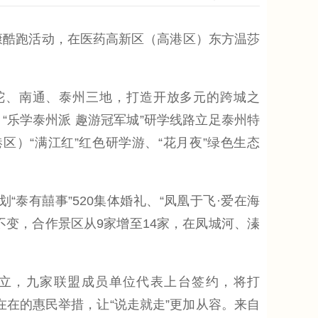
健康酷跑活动，在医药高新区（高港区）东方温莎
陀、南通、泰州三地，打造开放多元的跨城之
“乐学泰州派 趣游冠军城”研学线路立足泰州特
）“满江红”红色研学游、“花月夜”绿色生态
泰有囍事”520集体婚礼、“凤凰于飞·爱在海
格不变，合作景区从9家增至14家，在凤城河、溱
立，九家联盟成员单位代表上台签约，将打
实在在的惠民举措，让“说走就走”更加从容。来自