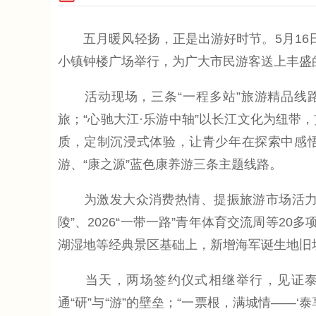
五月暖风轻扬，正是出游好时节。5月16日上
小镇钟楼广场举行，为广大市民游客送上丰盛的
活动现场，三条“一程多站”旅游精品线路
旅；“心驰大江·乐游中轴”以长江文化为纽带
质，定制沉浸式体验，让青少年在探索中感悟
游、“康之源”蓝色康养游三条主题线路。
为激发大众消费热情、提振旅游市场活力，4月
陵”、2026“一带一路”青年体育交流周等2
湖湿地等经典景区基础上，新增海军诞生地旧
当天，两场签约仪式相继举行，见证泰州
通“研”与“游”的壁垒；“一票根，满城情——