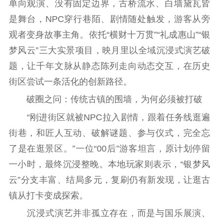
告
政策法规
单向观演、没有固定边界，古桥流水、白墙黛瓦皆
是舞台，NPC穿行巷陌、剧情随处触发，游客从旁
工作动态
观者变身故事主角。依托“横财十万贯”“礼成惠山”“银
梦风云”三大实景项目，映月里以全域沉浸式演艺破
理论武装
题，让千年文脉从静态陈列走向动态交互，在历史
理论学习
宣传宣讲
研究阐释
街区尝试一条活化的创新路径。
哲学社科
破圈之问：传统古镇的围墙，为何必须被打破
“刚进街区就被NPC拉入剧情，跟着任务线逛遍
社科强省
工作通知
成果集萃
街巷，和匠人互动、破解谜题、参与仪式，完全忘
江苏文脉
资料下载
了是在逛景区。”一位“00后”游客坦言，原计划停留
新闻宣传
一小时，最终沉浸整晚。本地玩家则表示，“银梦风
云”分支丰富、结局多元，复刷仍有新发现，让逛古
主题宣传
对外宣传
新闻发布
镇从打卡变成探索。
记者之家
品牌栏目
沉浸式演艺并非孤立存在，而是与国乐展演、