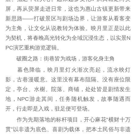
精品出版
全民阅读
出版监管
屏，再从荧屏走进日常，这也为惠山古镇更新带来
新思路——打破景区与剧场边界，让游客从看客变
扫黄打非
为主角，让文化从说教转为体验。映月里正是以此
电影工作
为契机，将春晚高光转化为全域沉浸生态，以实景N
电影创作
电影市场
PC演艺重构游览逻辑。
破圈之路：街巷皆为戏场，游客化身主角
机关党建
暮色降临，映月里灯火渐次亮起，流水映灯
党建要闻
学习在线
影，古巷漫暖意。这里没有幕布阻隔、没有座位限
文化人才
定，亭台、水榭、院落、商铺，处处皆是剧情发生
地，NPC游走其间，任务随机触发，故事随遇而
紫金人才
职称评审
开，行走即是入戏，驻足便可登场。
数据资源
作为先期落地的标杆项目，开心麻花“横财十万
公共服务
贯”以非遗为底色、喜剧为载体，把本土民俗与非遗