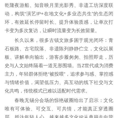
文化文艺
乾隆夜游船、知音映月里光影秀、非遗工坊深度联
精品生产
文化惠民
文化传承
动，构筑“演艺IP+在地文化+多业态共生”的生态闭
文化交流
体制改革
文化产业
环，有效延长停留时长、提升体验质感，让单次打
紫金文化艺术节
品牌活动
紫艺舞台
卡变为多次复访，让瞬时流量变为长效留量。
长久以来，很多古镇文旅多困于观光闭环：青
精神文明
石板路、古宅院落、非遗陈列静静伫立，文化以展
文明创建
文明实践
文明培育
板、讲解单向输出，游客步履匆匆、拍照即走，历
先进典型
史与人文始终隔着一道无形围墙。当Z世代成为消费
主力，年轻群体拒绝“被投喂”，追求参与感、掌控感
社会宣传
与情绪价值，渴望低压力、高互动的线下社交与文
思想政治教育
爱国主义教育
全民国防教育
化共鸣，传统模式已难以适配时代需求。
红色资源保护利
春晚无锡分会场的惊艳破圈给出了启示：文化
用
唯有可体验、可交互、可共情，才能真正穿透圈
新闻出版
层、抵达年轻人心。越来越多文化IP从典籍走向荧