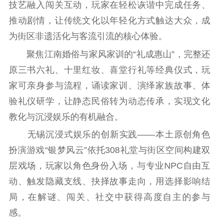
技艺融入闯关互动，玩家在轻松诙谐中完成任务、
新时代公民素养
新闻出版
作品著作权
推动剧情，让传统文化以年轻化方式触达大众，成
提升资源库
政务服务
登记服务
为街区非遗活化与客流引流的核心体验。
科研创新
智库服务
文艺创作
服务管理平台
管理平台
服务管理
聚焦江南婚俗与家风家训的“礼成惠山”，完整还
文化产业
数字出版
新闻发布工作备
原三书六礼、十里红妆、喜堂行礼等经典仪式，玩
统计分析
审读服务
案管理系统
家可亲身参与流程，诵读家训、演绎家族故事、体
电影
理论宣讲
政工继续教育学
验礼仪研学，让静态民俗转为动态传承，实现文化
服务
共建共享平台
习平台
教化与沉浸娱乐的有机融合。
责任编辑注册
业务申报系统
无锡沉浸式娱乐的创新实践——本土原创角色
扮演游戏“银梦风云”依托308礼堂与街区空间构建双
层戏场，玩家以角色身份入场，与专业NPC自由互
动、触发隐藏支线、抉择故事走向，用选择影响结
局，在解谜、闯关、社交中获得高度自主的参与
感。