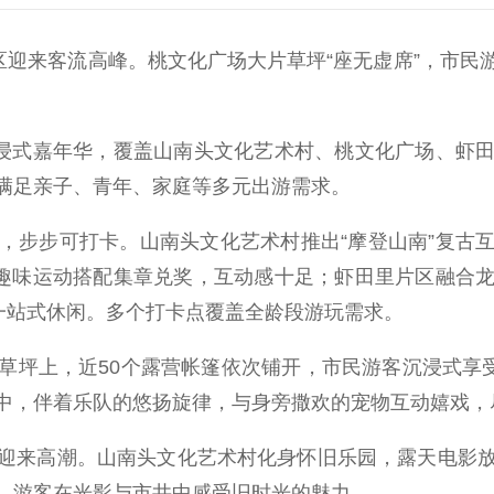
迎来客流高峰。桃文化广场大片草坪“座无虚席”，市民
浸式嘉年华，覆盖山南头文化艺术村、桃文化广场、虾田
满足亲子、青年、家庭等多元出游需求。
步步可打卡。山南头文化艺术村推出“摩登山南”复古互
，趣味运动搭配集章兑奖，互动感十足；虾田里片区融合
一站式休闲。多个打卡点覆盖全龄段游玩需求。
上，近50个露营帐篷依次铺开，市民游客沉浸式享受
中，伴着乐队的悠扬旋律，与身旁撒欢的宠物互动嬉戏，
来高潮。山南头文化艺术村化身怀旧乐园，露天电影放
…游客在光影与市井中感受旧时光的魅力。