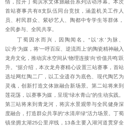
情，拉开丁蜀滨水文体旅融合系列活动序幕。本次
理论武装
首站赛事共有8支队伍同台竞技，涵盖机关工作人
理论学习
宣传宣讲
研究阐释
员、村民群众、紫砂艺人、陶都中专学生等群体，
哲学社科
全民参与、全民共享。
丁蜀因水而兴，因陶闻名。“以‘水’为脉、
社科强省
工作通知
成果集萃
以‘舟’为媒，将‘一呼百应、逆流而上’的陶瓷精神融入
江苏文脉
资料下载
龙舟文化，推动滨水空间从‘物理连接’向‘价值共鸣’跃
新闻宣传
升。”据介绍，本次龙舟赛精心设置三站赛事，首站
选址网红陶二厂，以工业遗存为底色、现代陶艺为
主题宣传
对外宣传
新闻发布
灵魂，创新打造文体旅融合新场景。第二站将来到
记者之家
品牌栏目
莲花荡，以赛事为媒，呈现“绿水青山”的生动实践。
文化文艺
第三站将来到青龙河，将滨水景观带与全民健身深
度融合，打造群众共享的“水清岸绿”活力场景。丁蜀
精品生产
文化惠民
文化传承
镇坐拥太湖25公里岸线，13条主要入湖河道贯穿全
文化交流
体制改革
文化产业