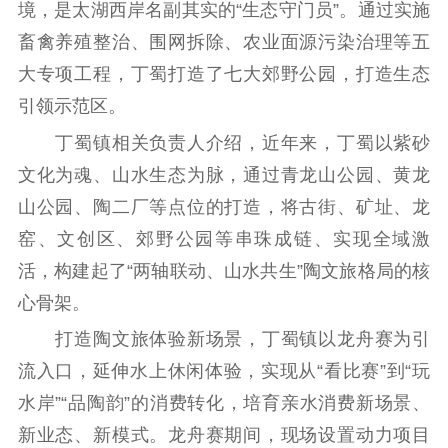
境，是太湖西岸名副其实的“生态守门员”。通过实施
紫金文化艺术节
品牌活动
紫艺舞台
畜禽养殖整治、围网拆除、农业面源污染治理等五
精神文明
大专项工程，丁蜀打造了七大郊野公园，打造生态
文明创建
文明实践
文明培育
引领示范区。
先进典型
丁蜀镇相关负责人介绍，近年来，丁蜀以紫砂
文化为魂、山水生态为脉，通过青龙山公园、黄龙
社会宣传
山公园、陶二厂等点位的打造，将古街、矿址、龙
思想政治教育
爱国主义教育
全民国防教育
窑、文创区、郊野公园等串珠成链、实现全域激
红色资源保护利
活，构建起了“两轴联动、山水共生”陶文旅格局的核
用
心骨架。
新闻出版
打造陶文旅体验新场景，丁蜀镇以龙舟赛为引
流入口，延伸水上休闲体验，实现从“看比赛”到“玩
精品出版
全民阅读
出版监管
水岸”“品陶韵”的消费转化，培育亲水消费新场景、
扫黄打非
新业态、新模式。龙舟赛期间，现场设置动力项目