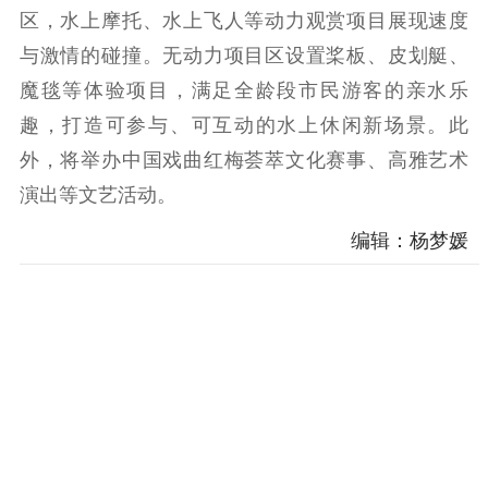
电影工作
区，水上摩托、水上飞人等动力观赏项目展现速度
与激情的碰撞。无动力项目区设置桨板、皮划艇、
电影创作
电影市场
魔毯等体验项目，满足全龄段市民游客的亲水乐
机关党建
趣，打造可参与、可互动的水上休闲新场景。此
党建要闻
学习在线
外，将举办中国戏曲红梅荟萃文化赛事、高雅艺术
演出等文艺活动。
文化人才
编辑：杨梦媛
紫金人才
职称评审
数据资源
公共服务
新时代公民素养
新闻出版
作品著作权
提升资源库
政务服务
登记服务
科研创新
智库服务
文艺创作