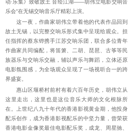
动·乐集》致敬故土 音绘江湖——胡伟立电影交响音
理论武装
乐会”在无锡交响音乐厅精彩上演。
理论学习
宣传宣讲
研究阐释
这一夜，作曲家胡伟立带着他的代表作品回到
故土无锡，以完整交响乐形式集中呈现给观众。担
哲学社科
任指挥的蔡东铧携手江苏交响乐团，联合多位青年
社科强省
工作通知
成果集萃
作曲家共同编配，将笛箫、二胡、琵琶、古筝等民
江苏文脉
资料下载
族器乐与交响乐交融，辅以声乐与舞蹈，立体还原
新闻宣传
电影氛围感，为全场观众呈现了一场视听合一的跨
界盛宴。
主题宣传
对外宣传
新闻发布
惠山区堰桥村前村有着六百年历史，胡伟立从
记者之家
品牌栏目
这里走出，这里也是这位音乐大师的文化根脉所
文化文艺
在。上世纪八九十年代的香港影视黄金期，他投身
配乐创作，成为香港影视配乐的中坚力量，曾荣获
精品生产
文化惠民
文化传承
香港电影金像奖最佳电影配乐奖，成龙、周星驰、
文化交流
体制改革
文化产业