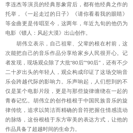
李连杰等演员的经典形象背后，都有他经典之作的
紫金文化艺术节
品牌活动
紫艺舞台
托举，《一起走过的日子》《请你看着我的眼睛》
精神文明
等金曲更是传唱至今，这两年，年近九旬的他仍为
电影《镖人：风起大漠》出山创作。
文明创建
文明实践
文明培育
先进典型
胡伟立表示，自己祖辈、父辈的根在村前，这
次能把自己的音乐作品分享给家乡人民很开心。记
社会宣传
者发现，现场观众除了大批“80后”“90后”，还有不少
思想政治教育
爱国主义教育
全民国防教育
二十岁出头的年轻人，观众构成印证了这场交响音
红色资源保护利
乐会跨越代际的影响力。乐声响起，人们想到的不
用
仅是某个电影片段，更是与那些旋律缠绕在一起的
新闻出版
青春记忆。胡伟立的创作植根于中国民族音乐的旋
律传统，追求以简洁而精确的音符把握住情感流动
精品出版
全民阅读
出版监管
的脉络，这份根植于东方审美的表达方式，让他的
扫黄打非
作品具备了超越时间的生命力。