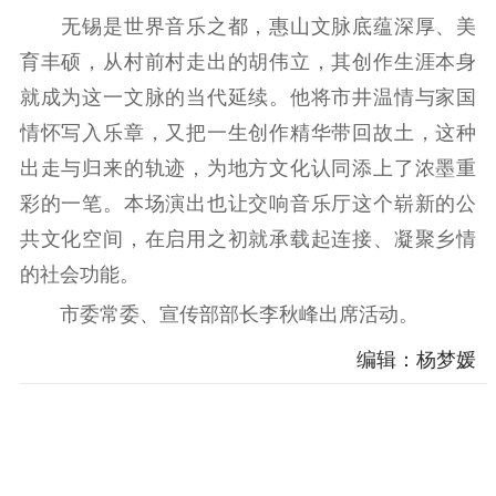
电影工作
无锡是世界音乐之都，惠山文脉底蕴深厚、美
育丰硕，从村前村走出的胡伟立，其创作生涯本身
电影创作
电影市场
就成为这一文脉的当代延续。他将市井温情与家国
机关党建
情怀写入乐章，又把一生创作精华带回故土，这种
党建要闻
学习在线
出走与归来的轨迹，为地方文化认同添上了浓墨重
彩的一笔。本场演出也让交响音乐厅这个崭新的公
文化人才
共文化空间，在启用之初就承载起连接、凝聚乡情
紫金人才
职称评审
的社会功能。
市委常委、宣传部部长李秋峰出席活动。
数据资源
编辑：杨梦媛
公共服务
新时代公民素养
新闻出版
作品著作权
提升资源库
政务服务
登记服务
科研创新
智库服务
文艺创作