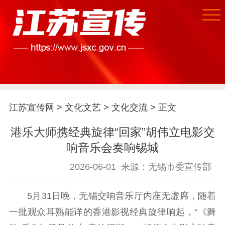
首页
江苏要闻
江苏宣传网
>
文化文艺
>
文化交流
> 正文
公示公告
港乐大师携经典旋律“回家”胡伟立电影交
响音乐会奏响锡城
通知公告
信息公开制度
信息公开指南
2026-06-01
来源：无锡市委宣传部
信息公开年度报
告
政策法规
5月31日晚，无锡交响音乐厅内座无虚席，随着
工作动态
一批观众耳熟能详的香港影视经典旋律响起，“《舞