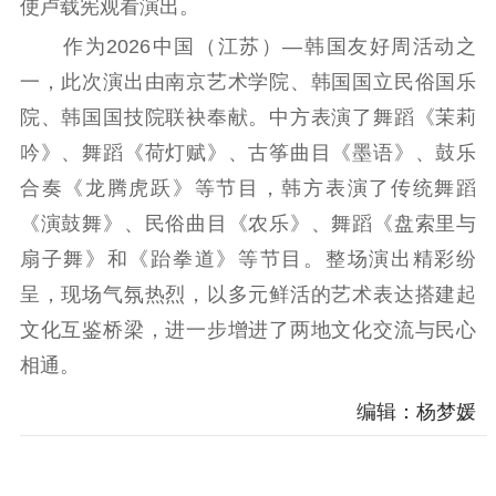
使卢载宪观看演出。
理论学习
宣传宣讲
研究阐释
作为2026中国（江苏）—韩国友好周活动之
哲学社科
一，此次演出由南京艺术学院、韩国国立民俗国乐
院、韩国国技院联袂奉献。中方表演了舞蹈《茉莉
社科强省
工作通知
成果集萃
吟》、舞蹈《荷灯赋》、古筝曲目《墨语》、鼓乐
江苏文脉
资料下载
合奏《龙腾虎跃》等节目，韩方表演了传统舞蹈
新闻宣传
《演鼓舞》、民俗曲目《农乐》、舞蹈《盘索里与
扇子舞》和《跆拳道》等节目。整场演出精彩纷
主题宣传
对外宣传
新闻发布
呈，现场气氛热烈，以多元鲜活的艺术表达搭建起
记者之家
品牌栏目
文化互鉴桥梁，进一步增进了两地文化交流与民心
文化文艺
相通。
精品生产
文化惠民
文化传承
编辑：杨梦媛
文化交流
体制改革
文化产业
紫金文化艺术节
品牌活动
紫艺舞台