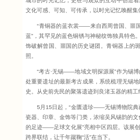
城市的时光记忆，更在与观众的互动中创造着
文化可感、可知、可传承，以时光记忆唤醒集
“青铜器的蓝衣裳——来自西周曾国、噩国的
蓝”，其罕见的蓝色铜锈与神秘纹饰独具特色
饰破解曾国、噩国的历史谜团。青铜器上的
照。
“考古·无锡——地域文明探源展”作为锡博
处重要遗址的最新考古成果，系统梳理无锡地
史。从史前先民的聚落遗迹到良渚玉器的精工
5月15日起，“金匮遗珍——无锡博物院典
瓷器、印章、金饰等门类，浓缩吴风锡韵的文
的足迹——足球文化展”亮相中区四层。该展创
跨界联结，让千年蹴鞠“活”在当下。