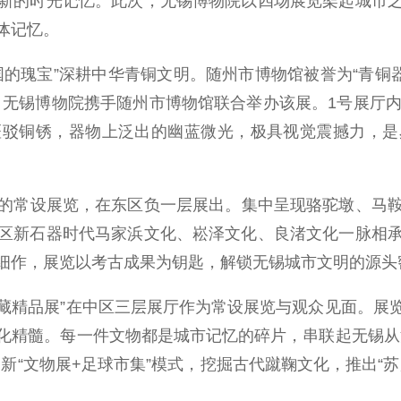
新的时光记忆。此次，无锡博物院以四场展览架起城市
体记忆。
瑰宝”深耕中华青铜文明。随州市博物馆被誉为“青铜器
。无锡博物院携手随州市博物馆联合举办该展。1号展厅内
斑驳铜锈，器物上泛出的幽蓝微光，极具视觉震撼力，是
的常设展览，在东区负一层展出。集中呈现骆驼墩、马
区新石器时代马家浜文化、崧泽文化、良渚文化一脉相
细作，展览以考古成果为钥匙，解锁无锡城市文明的源头
藏精品展”在中区三层展厅作为常设展览与观众见面。展
化精髓。每一件文物都是城市记忆的碎片，串联起无锡从
新“文物展+足球市集”模式，挖掘古代蹴鞠文化，推出“