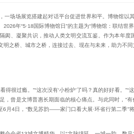
一场场展览搭建起对话平台促进世界和平。博物馆以其独
2026年“5·18国际博物馆日”的主题为“博物馆：联结
隔阂、凝聚共识，推动人类文明交流互鉴。作为本年度国
文明之桥、城市之桥，连接过去、现在与未来，助力不同
过瘾。”“这次没有‘小粉炉’了吗？真的好好看。”“这次
足，曾是文博普惠长期面临的核心痛点。与此同时，“有
至6月4日，“数见苏韵——家门口看大展·环省行第二季
全省13城文博精华，以“文脉绵延、一城一韵、数见古