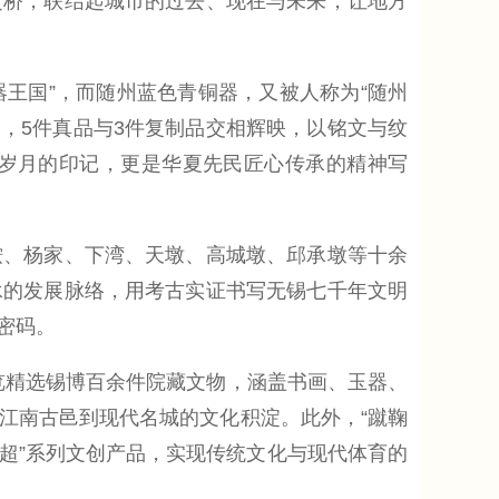
之桥，联结起城市的过去、现在与未来，让地方
王国”，而随州蓝色青铜器，又被人称为“随州
，5件真品与3件复制品交相辉映，以铭文与纹
岁月的印记，更是华夏先民匠心传承的精神写
鞍、杨家、下湾、天墩、高城墩、邱承墩等十余
承的发展脉络，用考古实证书写无锡七千年文明
密码。
览精选锡博百余件院藏文物，涵盖书画、玉器、
江南古邑到现代名城的文化积淀。此外，“蹴鞠
苏超”系列文创产品，实现传统文化与现代体育的