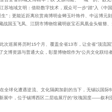
与江苏地域文明：借助数字技术，观众可一步“踏”入《中
重生”；更能近距离欣赏南博明金蝉玉叶饰件、中运博元
藏战国玉飞凤、江阴市博物馆藏明嵌宝石凤凰金头银簪、无
巡展将历时15个月、覆盖全省13市，让全省“顶流国
了文博资源与普通大众，彰显博物馆作为“公共文化联结者
全球化遭遇逆流、文化隔阂加剧的当下，无锡以国际特展
新展中，位于锡博西区二层临展厅的“玫瑰国度——叙利亚