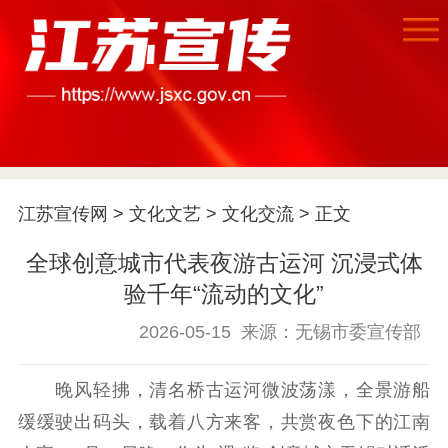
首页
江苏要闻
江苏宣传网
>
文化文艺
>
文化交流
> 正文
全球创意城市代表夜游古运河 沉浸式体
公示公告
验千年“流动的文化”
通知公告
信息公开制度
信息公开指南
2026-05-15
来源：无锡市委宣传部
信息公开年度报
告
政策法规
晚风轻拂，清名桥古运河微波荡漾，全景游船
工作动态
缓缓驶出码头，载着八方来客，共赏夜色下的江南