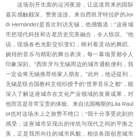
这场别开生面的运河夜游，让远道而来的国际
紫金文化艺术节
品牌活动
紫艺舞台
嘉宾感触颇深、赞誉连连。来自西班牙特拉萨的Jor
精神文明
di Hernández是首次到访无锡，他感慨道：“这座城
市把现代科技和古老历史完美融合，令人惊叹。”他
文明创建
文明实践
文明培育
说，现场各色光影交织变幻，映衬着灵动的舞蹈、
先进典型
婉转的音乐与精彩的舞台表演，每一幕场景都令人
社会宣传
印象深刻。“西班牙与无锡周边的城市通航便利，我
一定会将无锡推荐给家人朋友。”此外，他还提到，
思想政治教育
爱国主义教育
全民国防教育
无锡是联合国教科文组织授予的“世界音乐之都”，能
红色资源保护利
深入了解这座城市在文化产业领域的发展成果，对
用
他而言是非常宝贵的体验。来自法国梅斯的Lila Raul
新闻出版
ot也对这场水上之旅赞不绝口：“我十分享受此刻的
精品出版
全民阅读
出版监管
感受，这座城市呈现出的传统与现代之间的平衡之
扫黄打非
美，正是我所向往的城市风貌，相信各国创意城市