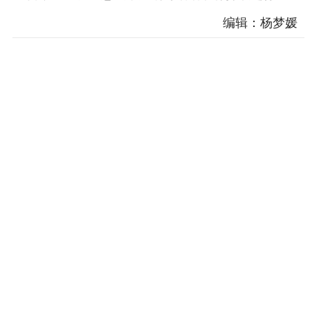
服务管理平台
管理平台
服务管理
编辑：杨梦媛
文化产业
数字出版
新闻发布工作备
统计分析
审读服务
案管理系统
电影
理论宣讲
政工继续教育学
服务
共建共享平台
习平台
责任编辑注册
业务申报系统