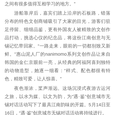
之间有很多值得互相学习的地方。”
电影工作
游船靠岸后，嘉宾们踏上沿岸的石板路，错落
电影创作
电影市场
分布的特色文创商铺吸引了大家的目光，游客们驻
足停留、细细品鉴，更有外国友人被精致的文创作
机关党建
品打动，挑选心仪的纪念品，将这份江南创意与无
党建要闻
学习在线
锡记忆带回家。“一路走来，眼前的一切都别致又新
文化人才
鲜。”惠山泥人厂的nanimomo系列文创作品让来自
韩国的金仁京眼前一亮，从经典的阿福阿喜到独特
紫金人才
职称评审
的动物造型，她逐一细看：“样式、配色都很有特
数据资源
色，精致可爱，让人惊喜。”
公共服务
夜色渐浓，桨声渐远。这场沉浸式夜游古运河
之旅，以水为媒、以文为韵，为“遇·鉴”创意城市无
新时代公民素养
新闻出版
作品著作权
锡对话活动写下了最具江南韵味的开篇。5月14日至
提升资源库
政务服务
登记服务
16日，“遇·鉴”创意城市无锡对话活动将持续进行。
科研创新
智库服务
文艺创作