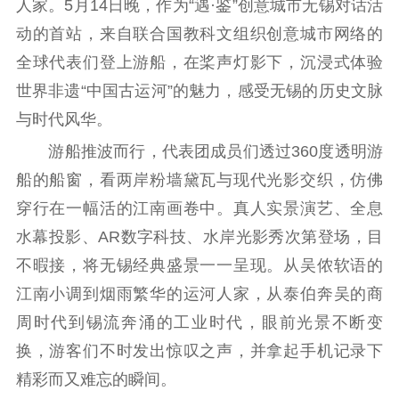
人家。5月14日晚，作为“遇·鉴”创意城市无锡对话活
理论武装
动的首站，来自联合国教科文组织创意城市网络的
全球代表们登上游船，在桨声灯影下，沉浸式体验
理论学习
宣传宣讲
研究阐释
世界非遗“中国古运河”的魅力，感受无锡的历史文脉
哲学社科
与时代风华。
社科强省
工作通知
成果集萃
游船推波而行，代表团成员们透过360度透明游
江苏文脉
资料下载
船的船窗，看两岸粉墙黛瓦与现代光影交织，仿佛
穿行在一幅活的江南画卷中。真人实景演艺、全息
新闻宣传
水幕投影、AR数字科技、水岸光影秀次第登场，目
主题宣传
对外宣传
新闻发布
不暇接，将无锡经典盛景一一呈现。从吴侬软语的
记者之家
品牌栏目
江南小调到烟雨繁华的运河人家，从泰伯奔吴的商
周时代到锡流奔涌的工业时代，眼前光景不断变
文化文艺
换，游客们不时发出惊叹之声，并拿起手机记录下
精品生产
文化惠民
文化传承
精彩而又难忘的瞬间。
文化交流
体制改革
文化产业