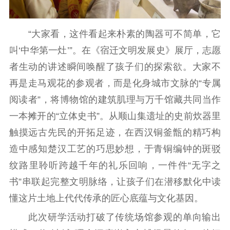
紫金文化艺术节
品牌活动
紫艺舞台
“大家看，这件看起来朴素的陶器可不简单，它
精神文明
叫‘中华第一灶’”。在《宿迁文明发展史》展厅，志愿
文明创建
文明实践
文明培育
者生动的讲述瞬间唤醒了孩子们的探索欲。大家不
先进典型
再是走马观花的参观者，而是化身城市文脉的“专属
阅读者”，将博物馆的建筑肌理与万千馆藏共同当作
社会宣传
一本摊开的“立体史书”。从顺山集遗址的史前炊器里
思想政治教育
爱国主义教育
全民国防教育
触摸远古先民的开拓足迹，在西汉铜釜甑的精巧构
红色资源保护利
造中感知楚汉工艺的巧思妙想，于青铜编钟的斑驳
用
纹路里聆听跨越千年的礼乐回响，一件件“无字之
新闻出版
书”串联起完整文明脉络，让孩子们在潜移默化中读
懂这片土地上代代传承的匠心底蕴与文化基因。
精品出版
全民阅读
出版监管
此次研学活动打破了传统场馆参观的单向输出
扫黄打非