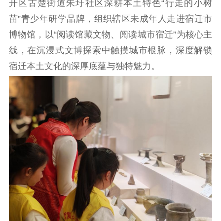
开区古楚街道朱圩社区深耕本土特色“行走的小树
理论武装
苗”青少年研学品牌，组织辖区未成年人走进宿迁市
博物馆，以“阅读馆藏文物、阅读城市宿迁”为核心主
理论学习
宣传宣讲
研究阐释
线，在沉浸式文博探索中触摸城市根脉，深度解锁
哲学社科
宿迁本土文化的深厚底蕴与独特魅力。
社科强省
工作通知
成果集萃
江苏文脉
资料下载
新闻宣传
主题宣传
对外宣传
新闻发布
记者之家
品牌栏目
文化文艺
精品生产
文化惠民
文化传承
文化交流
体制改革
文化产业