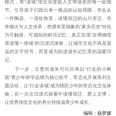
模式，将“读城”理念深度嵌入文博场景的每一处细
电影工作
节。引导孩子们跳出单一展品的认知局限，学会从
电影创作
电影市场
一件陶器、一道纹饰里，读懂宿迁的山川变迁、市
井烟火与人文传承，把课本里抽象的“家乡历史”转化
机关党建
为可触摸、可感知的鲜活记忆，真正实现“在博物馆
党建要闻
学习在线
里读懂一座城”的沉浸式体验，让城市文化不再是遥
远的文字符号，而是成为刻进成长记忆里的温暖印
文化人才
记。
紫金人才
职称评审
下一步，古楚街道朱圩社区将以“行走的小树
数据资源
苗”青少年研学品牌为核心抓手，常态化开展系列主
题活动，让“行走读城”成为辖区少年的常态化文化体
公共服务
验，在一次次沉浸式探索中读懂宿迁、爱上文博，
新时代公民素养
新闻出版
作品著作权
让优秀传统文化的养分持续滋养少年成长。
提升资源库
政务服务
登记服务
编辑：杨梦媛
科研创新
智库服务
文艺创作