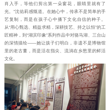
肖入手，等他们剪出第一朵窗花，眼睛里就有了
紫金文化艺术节
品牌活动
紫艺舞台
光。”沈佑莉感慨道。在她心中，传承不是简单的手
精神文明
艺复制，而是在孩子心中播下文化自信的种子。
从“用心甄选、精益求精，深耕技艺、持之以恒”的工
文明创建
文明实践
文明培育
匠精神，到“湖滨印象”系列作品中对骆马湖、三台山
先进典型
的深情描绘——她让孩子们明白，非遗不是博物馆
社会宣传
里的老古董，而是活在指尖、流淌在乡愁里的鲜活
文化。
思想政治教育
爱国主义教育
全民国防教育
红色资源保护利
用
新闻出版
精品出版
全民阅读
出版监管
扫黄打非