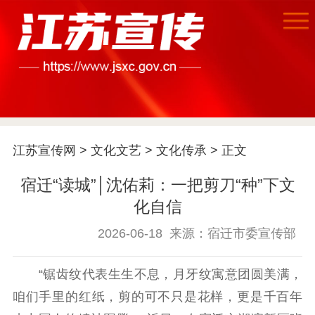
首页
江苏要闻
江苏宣传网
>
文化文艺
>
文化传承
> 正文
宿迁“读城”│沈佑莉：一把剪刀“种”下文
公示公告
化自信
通知公告
信息公开制度
信息公开指南
2026-06-18
来源：宿迁市委宣传部
信息公开年度报
告
政策法规
“锯齿纹代表生生不息，月牙纹寓意团圆美满，
工作动态
咱们手里的红纸，剪的可不只是花样，更是千百年