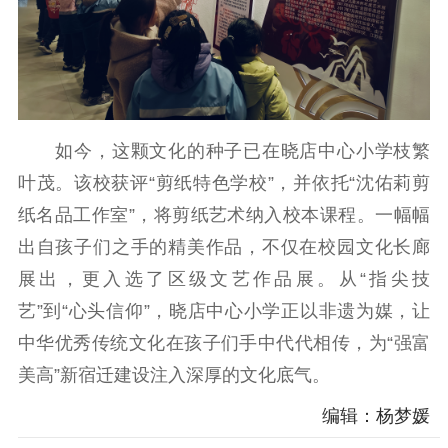
电影工作
电影创作
电影市场
机关党建
如今，这颗文化的种子已在晓店中心小学枝繁
党建要闻
学习在线
叶茂。该校获评“剪纸特色学校”，并依托“沈佑莉剪
文化人才
纸名品工作室”，将剪纸艺术纳入校本课程。一幅幅
出自孩子们之手的精美作品，不仅在校园文化长廊
紫金人才
职称评审
展出，更入选了区级文艺作品展。从“指尖技
数据资源
艺”到“心头信仰”，晓店中心小学正以非遗为媒，让
公共服务
中华优秀传统文化在孩子们手中代代相传，为“强富
美高”新宿迁建设注入深厚的文化底气。
新时代公民素养
新闻出版
作品著作权
提升资源库
政务服务
登记服务
编辑：杨梦媛
科研创新
智库服务
文艺创作