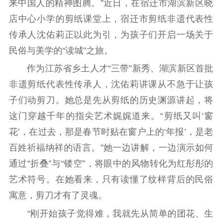
来中国人的精神图腾。”近日，在宿迁市湖滨新区晓
理论武装
店中心小学的剪纸课堂上，宿迁市剪纸非遗代表性
理论学习
宣传宣讲
研究阐释
传承人沈佑莉正以此为引，为孩子们开启一场关于
民俗与美学的“读城”之旅。
哲学社科
作为江苏省乡土人才“三带”新秀、湖滨新区首批
社科强省
工作通知
成果集萃
非遗剪纸代表性传承人，沈佑莉讲课从不急于让孩
江苏文脉
资料下载
子们动剪刀。她总是先从剪纸的历史渊源讲起，将
这门穿越千年的指尖艺术娓娓道来。“剪纸又叫‘窗
新闻宣传
花’，在过去，那是春节时贴在窗户上的‘年报’，是老
主题宣传
对外宣传
新闻发布
百姓祈福纳祥的语言。”她一边讲解，一边演示如何
记者之家
品牌栏目
通过“折叠”与“镂空”，将眼中的风物转化为红彤彤的
艺术符号。在她看来，只有读懂了纹样背后的民俗
文化文艺
寓意，剪刀才有了灵魂。
精品生产
文化惠民
文化传承
“刚开始孩子觉得难，我就先从简单的团花、生
文化交流
体制改革
文化产业