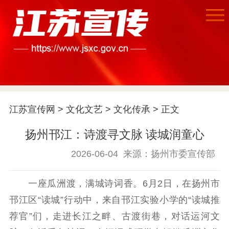
首页
江苏宣传网
>
文化文艺
>
文化传承
> 正文
江苏要闻
扬州邗江：诗渡寻文脉 读城润童心
公示公告
2026-06-04
来源：扬州市委宣传部
通知公告
信息公开制度
信息公开指南
一座瓜洲渡，满城诗词香。6月2日，在扬州市
信息公开年度报
告
政策法规
邗江区“读城”行动中，来自邗江实验小学的“读城推
荐官”们，走进长江之畔、古渡街巷，对话运河文
工作动态