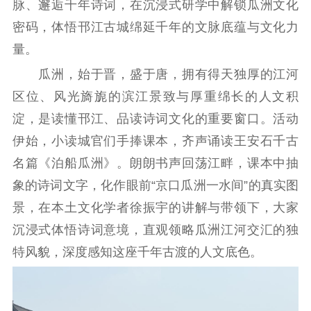
脉、邂逅千年诗词，在沉浸式研学中解锁瓜洲文化
密码，体悟邗江古城绵延千年的文脉底蕴与文化力
理论武装
量。
理论学习
宣传宣讲
研究阐释
瓜洲，始于晋，盛于唐，拥有得天独厚的江河
哲学社科
区位、风光旖旎的滨江景致与厚重绵长的人文积
淀，是读懂邗江、品读诗词文化的重要窗口。活动
社科强省
工作通知
成果集萃
伊始，小读城官们手捧课本，齐声诵读王安石千古
江苏文脉
资料下载
名篇《泊船瓜洲》。朗朗书声回荡江畔，课本中抽
新闻宣传
象的诗词文字，化作眼前“京口瓜洲一水间”的真实图
景，在本土文化学者徐振宇的讲解与带领下，大家
主题宣传
对外宣传
新闻发布
沉浸式体悟诗词意境，直观领略瓜洲江河交汇的独
记者之家
品牌栏目
特风貌，深度感知这座千年古渡的人文底色。
文化文艺
精品生产
文化惠民
文化传承