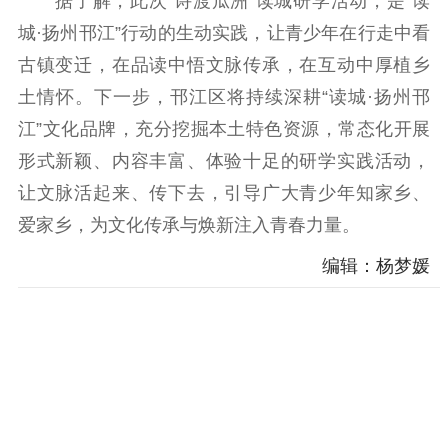
据了解，此次“诗渡瓜洲”读城研学活动，是“读
科研创新
智库服务
文艺创作
城·扬州邗江”行动的生动实践，让青少年在行走中看
服务管理平台
管理平台
服务管理
古镇变迁，在品读中悟文脉传承，在互动中厚植乡
文化产业
数字出版
新闻发布工作备
统计分析
审读服务
案管理系统
土情怀。下一步，邗江区将持续深耕“读城·扬州邗
电影
理论宣讲
政工继续教育学
江”文化品牌，充分挖掘本土特色资源，常态化开展
服务
共建共享平台
习平台
形式新颖、内容丰富、体验十足的研学实践活动，
责任编辑注册
业务申报系统
让文脉活起来、传下去，引导广大青少年知家乡、
爱家乡，为文化传承与焕新注入青春力量。
编辑：杨梦媛