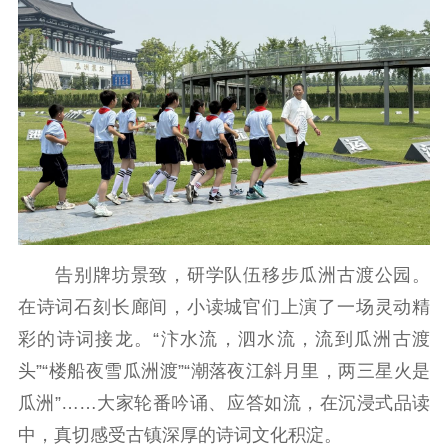
文化交流
体制改革
文化产业
紫金文化艺术节
品牌活动
紫艺舞台
精神文明
文明创建
文明实践
文明培育
先进典型
社会宣传
思想政治教育
爱国主义教育
全民国防教育
告别牌坊景致，研学队伍移步瓜洲古渡公园。
红色资源保护利
在诗词石刻长廊间，小读城官们上演了一场灵动精
用
彩的诗词接龙。“汴水流，泗水流，流到瓜洲古渡
新闻出版
头”“楼船夜雪瓜洲渡”“潮落夜江斜月里，两三星火是
瓜洲”……大家轮番吟诵、应答如流，在沉浸式品读
精品出版
全民阅读
出版监管
中，真切感受古镇深厚的诗词文化积淀。
扫黄打非