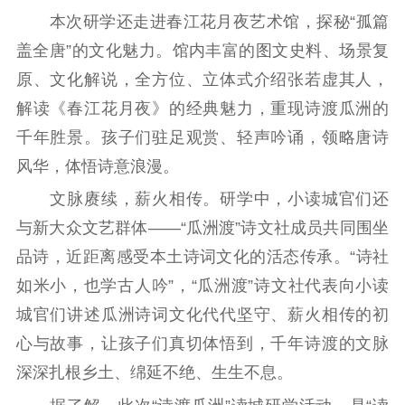
本次研学还走进春江花月夜艺术馆，探秘“孤篇
电影工作
盖全唐”的文化魅力。馆内丰富的图文史料、场景复
电影创作
电影市场
原、文化解说，全方位、立体式介绍张若虚其人，
解读《春江花月夜》的经典魅力，重现诗渡瓜洲的
机关党建
千年胜景。孩子们驻足观赏、轻声吟诵，领略唐诗
党建要闻
学习在线
风华，体悟诗意浪漫。
文脉赓续，薪火相传。研学中，小读城官们还
文化人才
与新大众文艺群体——“瓜洲渡”诗文社成员共同围坐
紫金人才
职称评审
品诗，近距离感受本土诗词文化的活态传承。“诗社
数据资源
如米小，也学古人吟”，“瓜洲渡”诗文社代表向小读
城官们讲述瓜洲诗词文化代代坚守、薪火相传的初
公共服务
心与故事，让孩子们真切体悟到，千年诗渡的文脉
新时代公民素养
新闻出版
作品著作权
深深扎根乡土、绵延不绝、生生不息。
提升资源库
政务服务
登记服务