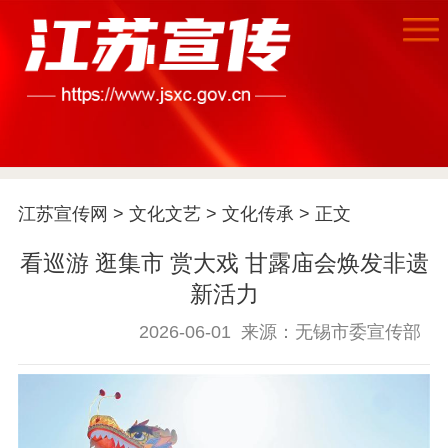
首页
江苏要闻
江苏宣传网
>
文化文艺
>
文化传承
> 正文
公示公告
看巡游 逛集市 赏大戏 甘露庙会焕发非遗
通知公告
信息公开制度
信息公开指南
新活力
信息公开年度报
告
政策法规
2026-06-01
来源：无锡市委宣传部
工作动态
理论武装