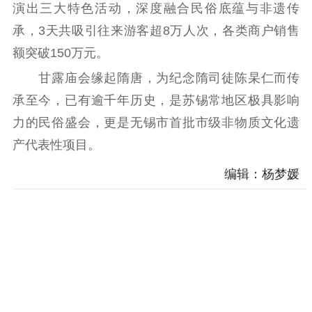
演出三大特色活动，深度融合民俗底蕴与非遗传
精神文明
承，3天共吸引往来游客超8万人次，各类商户销售
文明创建
文明实践
文明培育
额突破150万元。
先进典型
甘露庙会缘起隋唐，为纪念隋司徒陈杲仁而传
承至今，已有逾千年历史，是苏锡常地区极具影响
社会宣传
力的民俗盛会，更是无锡市首批市级非物质文化遗
思想政治教育
爱国主义教育
全民国防教育
产代表性项目。
红色资源保护利
编辑：杨梦媛
用
新闻出版
精品出版
全民阅读
出版监管
扫黄打非
电影工作