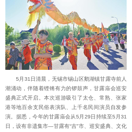
理论学习
宣传宣讲
研究阐释
哲学社科
社科强省
工作通知
成果集萃
江苏文脉
资料下载
新闻宣传
主题宣传
对外宣传
新闻发布
5月31日清晨，无锡市锡山区鹅湖镇甘露寺前人
记者之家
品牌栏目
潮涌动，伴随着铿锵有力的锣鼓声，甘露庙会巡安
文化文艺
盛典正式开启。本次巡游吸引了太仓、常熟、张家
港等地百余支民俗表演队、上千名民间演员自发参
精品生产
文化惠民
文化传承
演。据悉，今年的甘露庙会从5月29日持续至5月31
文化交流
体制改革
文化产业
日，设有非遗集市—甘露有“吉”市、巡安盛典、文化
紫金文化艺术节
品牌活动
紫艺舞台