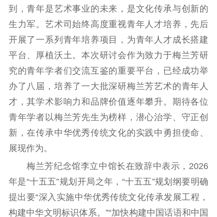
到，青年是艺术事业的未来，是文化传承与创新的
新时代公民素养
新闻出版
作品著作权
生力军。艺术司始终高度重视青年人才培养，先后
提升资源库
政务服务
登记服务
开展了一系列青年培养项目，为青年人才成长搭建
科研创新
智库服务
文艺创作
平台、厚植沃土。本次研讨会作为致力于梅兰芳研
服务管理平台
管理平台
服务管理
究的青年学者们交流互鉴的重要平台，已经成功举
文化产业
数字出版
新闻发布工作备
统计分析
审读服务
案管理系统
办了八届，培养了一大批深研梅兰芳艺术的青年人
电影
理论宣讲
政工继续教育学
才，其学术影响力和品牌价值逐年攀升。期待各位
服务
共建共享平台
习平台
青年学者以梅兰芳先生为榜样，潜心治学、守正创
责任编辑注册
业务申报系统
新，在传承中华优秀传统文化的实践中勇担使命、
展现作为。
梅兰芳纪念馆李立中馆长在致辞中表示，2026
年是“十五五”规划开局之年，“十五五”规划纲要明确
提出要“深入实施中华优秀传统文化传承发展工程，
构建中华文明标识体系。”“加快构建中国话语和中国