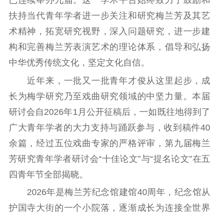
已连续举办九届。这一学术平台始终致力于鼓励和
文化文艺
扶持当代青年学者进一步关注和研究梅兰芳及其艺
精品生产
文化惠民
文化传承
术精神，拓宽研究视野，深入问题研究，进一步建
文化交流
体制改革
文化产业
构和完善梅兰芳表演艺术的理论体系，倡导和弘扬
紫金文化艺术节
品牌活动
紫艺舞台
中华优秀传统文化，坚定文化自信。
近年来，一批又一批青年才俊从这里起步，成
精神文明
长为梅学研究乃至戏曲研究领域的中坚力量。本届
文明创建
文明实践
文明培育
研讨会自2026年1月公开征稿后，一如既往地得到了
先进典型
广大青年学者的大力支持与踊跃参与，收到稿件40
余篇，经过五位戏曲专家的严格评审，第九届梅兰
社会宣传
芳研究青年学者研讨会“十佳论文”与“提名论文”在五
思想政治教育
爱国主义教育
全民国防教育
四青年节全部揭晓。
红色资源保护利
2026年是梅兰芳纪念馆建馆40周年，纪念馆从
用
护国寺大街的一个小院落，逐渐成长为连接全世界
新闻出版