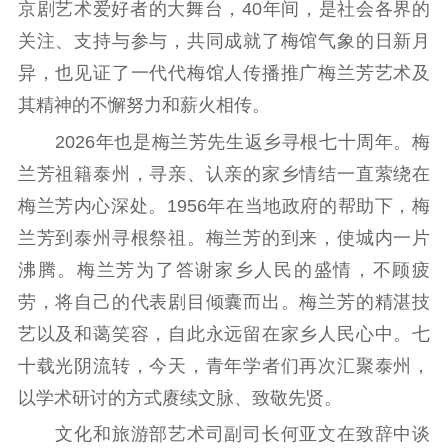
京剧艺术爱好者的大舞台，40年间，是社会各界的
关注、支持与参与，共同成就了梅馆气象的日新月
精品出版
全民阅读
出版监管
异，也见证了一代代梅馆人传播推广梅兰芳艺术及
扫黄打非
其精神的不懈努力和薪火相传。
电影工作
2026年也是梅兰芳先生返乡寻根七十周年。梅
电影创作
电影市场
兰芳祖籍泰州，寻亲、认亲的家乡情结一直萦绕在
梅兰芳内心深处。1956年在当地政府的帮助下，梅
机关党建
兰芳到泰州寻根祭祖。梅兰芳的到来，使城内一片
党建要闻
学习在线
沸腾。梅兰芳为了答谢家乡人民的盛情，不顾疲
劳，将自己的代表剧目倾囊而出。梅兰芳的精湛技
文化人才
艺以及和蔼笑容，自此永远留在家乡人民心中。七
紫金人才
职称评审
十载光阴流转，今天，青年学者们再次汇聚泰州，
数据资源
以学术研讨的方式赓续文脉、致敬先贤。
文化和旅游部艺术司副司长何亚文在致辞中谈
公共服务