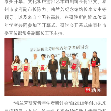
泰州开幕。文化和旅游部艺术司副司长何亚文、泰
告
政策法规
州市政府副市长陈力、梅兰芳纪念馆馆长李立中等
工作动态
领导，以及来自全国各高校、科研院所的近20位青
年学者共同参加了开幕式。研讨会开幕式由泰州市
理论武装
委宣传部常务副部长王飞主持。
理论学习
宣传宣讲
研究阐释
哲学社科
社科强省
工作通知
成果集萃
江苏文脉
资料下载
新闻宣传
主题宣传
对外宣传
新闻发布
“梅兰芳研究青年学者研讨会”自2018年创办以来
记者之家
品牌栏目