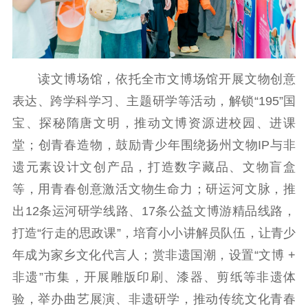
扫黄打非
电影工作
电影创作
电影市场
读文博场馆，依托全市文博场馆开展文物创意
机关党建
表达、跨学科学习、主题研学等活动，解锁“195”国
宝、探秘隋唐文明，推动文博资源进校园、进课
党建要闻
学习在线
堂；创青春造物，鼓励青少年围绕扬州文物IP与非
文化人才
遗元素设计文创产品，打造数字藏品、文物盲盒
紫金人才
职称评审
等，用青春创意激活文物生命力；研运河文脉，推
出12条运河研学线路、17条公益文博游精品线路，
数据资源
打造“行走的思政课”，培育小小讲解员队伍，让青少
公共服务
年成为家乡文化代言人；赏非遗国潮，设置“文博 +
非遗”市集，开展雕版印刷、漆器、剪纸等非遗体
新时代公民素养
新闻出版
作品著作权
提升资源库
政务服务
登记服务
验，举办曲艺展演、非遗研学，推动传统文化青春