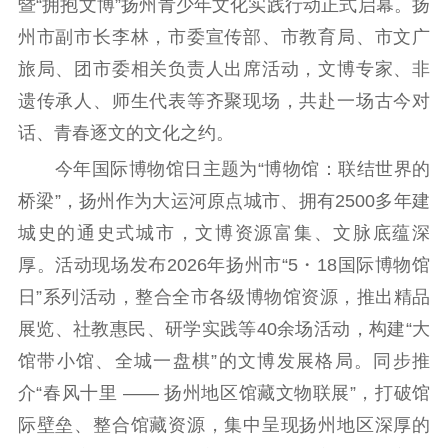
暨“拥抱文博”扬州青少年文化实践行动正式启幕。扬
州市副市长李林，市委宣传部、市教育局、市文广
理论武装
旅局、团市委相关负责人出席活动，文博专家、非
理论学习
宣传宣讲
研究阐释
遗传承人、师生代表等齐聚现场，共赴一场古今对
话、青春逐文的文化之约。
哲学社科
今年国际博物馆日主题为“博物馆：联结世界的
社科强省
工作通知
成果集萃
桥梁”，扬州作为大运河原点城市、拥有2500多年建
江苏文脉
资料下载
城史的通史式城市，文博资源富集、文脉底蕴深
厚。活动现场发布2026年扬州市“5・18国际博物馆
新闻宣传
日”系列活动，整合全市各级博物馆资源，推出精品
主题宣传
对外宣传
新闻发布
展览、社教惠民、研学实践等40余场活动，构建“大
记者之家
品牌栏目
馆带小馆、全城一盘棋”的文博发展格局。同步推
文化文艺
介“春风十里 —— 扬州地区馆藏文物联展”，打破馆
际壁垒、整合馆藏资源，集中呈现扬州地区深厚的
精品生产
文化惠民
文化传承