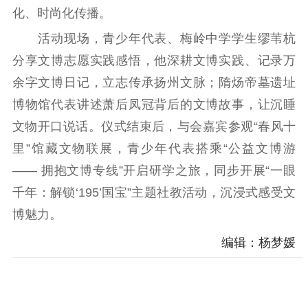
化、时尚化传播。
科研创新
智库服务
文艺创作
服务管理平台
管理平台
服务管理
活动现场，青少年代表、梅岭中学学生缪苇杭
文化产业
数字出版
新闻发布工作备
分享文博志愿实践感悟，他深耕文博实践、记录万
统计分析
审读服务
案管理系统
余字文博日记，立志传承扬州文脉；隋炀帝墓遗址
电影
理论宣讲
政工继续教育学
博物馆代表讲述萧后凤冠背后的文博故事，让沉睡
服务
共建共享平台
习平台
文物开口说话。仪式结束后，与会嘉宾参观“春风十
责任编辑注册
业务申报系统
里”馆藏文物联展，青少年代表搭乘“公益文博游
—— 拥抱文博专线”开启研学之旅，同步开展“一眼
千年：解锁‘195’国宝”主题社教活动，沉浸式感受文
博魅力。
编辑：杨梦媛