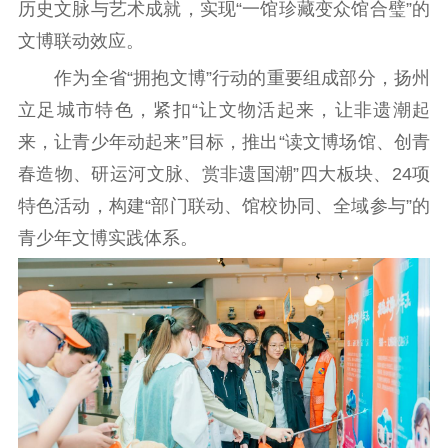
历史文脉与艺术成就，实现“一馆珍藏变众馆合璧”的
文化交流
体制改革
文化产业
文博联动效应。
紫金文化艺术节
品牌活动
紫艺舞台
作为全省“拥抱文博”行动的重要组成部分，扬州
精神文明
立足城市特色，紧扣“让文物活起来，让非遗潮起
来，让青少年动起来”目标，推出“读文博场馆、创青
文明创建
文明实践
文明培育
春造物、研运河文脉、赏非遗国潮”四大板块、24项
先进典型
特色活动，构建“部门联动、馆校协同、全域参与”的
社会宣传
青少年文博实践体系。
思想政治教育
爱国主义教育
全民国防教育
红色资源保护利
用
新闻出版
精品出版
全民阅读
出版监管