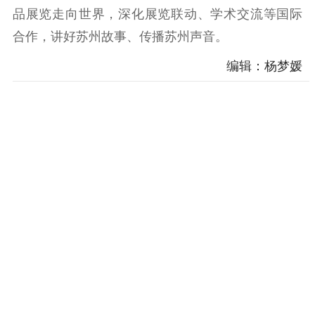
科研创新
智库服务
文艺创作
品展览走向世界，深化展览联动、学术交流等国际
服务管理平台
管理平台
服务管理
合作，讲好苏州故事、传播苏州声音。
文化产业
数字出版
新闻发布工作备
统计分析
审读服务
案管理系统
编辑：杨梦媛
电影
理论宣讲
政工继续教育学
服务
共建共享平台
习平台
责任编辑注册
业务申报系统