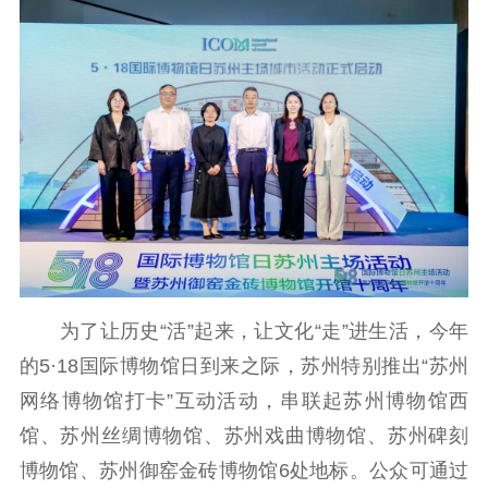
文化交流
体制改革
文化产业
紫金文化艺术节
品牌活动
紫艺舞台
精神文明
文明创建
文明实践
文明培育
先进典型
社会宣传
思想政治教育
爱国主义教育
全民国防教育
红色资源保护利
为了让历史“活”起来，让文化“走”进生活，今年
用
的5·18国际博物馆日到来之际，苏州特别推出“苏州
新闻出版
网络博物馆打卡”互动活动，串联起苏州博物馆西
精品出版
全民阅读
出版监管
馆、苏州丝绸博物馆、苏州戏曲博物馆、苏州碑刻
扫黄打非
博物馆、苏州御窑金砖博物馆6处地标。公众可通过