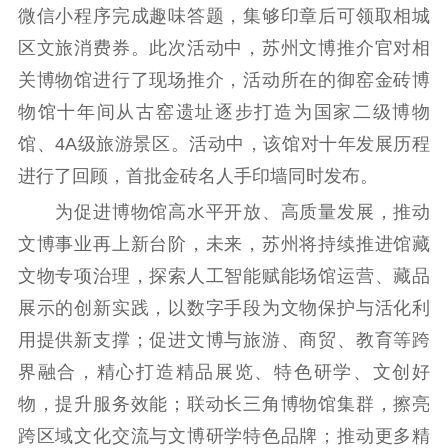
微信小程序完成趣味答题，集够印章后可领取相城
电影工作
区文旅消费券。此次活动中，苏州文博推介官对相
电影创作
电影市场
关博物馆进行了现场推介，活动所在的御窑金砖博
物馆十年间从古窑遗址逐步打造为国家二级博物
机关党建
馆、4A级旅游景区。活动中，该馆对十年发展历程
党建要闻
学习在线
进行了回顾，首批金砖名人手印墙同时发布。
文化人才
为促进博物馆高水平开放、高质量发展，推动
文博事业再上新台阶，未来，苏州将持续推进馆藏
紫金人才
职称评审
文物专项治理，探索人工智能赋能场馆运营、藏品
数据资源
展示的创新实践，以数字手段为文物保护与活化利
用提供新支撑；促进文博与旅游、商贸、教育等跨
公共服务
界融合，精心打造精品展览、特色研学、文创好
新时代公民素养
新闻出版
作品著作权
物，提升服务效能；联动长三角博物馆集群，擦亮
提升资源库
政务服务
登记服务
跨区域文化交流与文博研学特色品牌；推动更多精