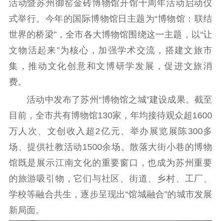
活动暨苏州御窑金砖博物馆开馆十周年活动启动仪
理论武装
式举行。今年的国际博物馆日主题为“博物馆：联结
世界的桥梁”，全市各大博物馆围绕这一主题，以“让
理论学习
宣传宣讲
研究阐释
文物活起来”为核心，加强学术交流，搭建文旅市
哲学社科
集，推动文化创意和文博研学发展，促进文旅消
费。
社科强省
工作通知
成果集萃
活动中发布了苏州“博物馆之城”建设成果。截至
江苏文脉
资料下载
目前，全市共有博物馆130家，年均接待观众超1600
新闻宣传
万人次、文创收入超2亿元、举办展览展陈300多
主题宣传
对外宣传
新闻发布
场、提供社教活动1500余场。散落大街小巷的博物
记者之家
品牌栏目
馆既是展示江南文化的重要窗口，也成为苏州重要
的旅游吸引物，它们与社区、街道、乡村、工厂、
文化文艺
学校等融合共生，逐步呈现出“馆城融合”的城市发展
精品生产
文化惠民
文化传承
新局面。