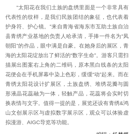
电影工作
“太阳花在我们土族的盘绣里面是一个非常具有
代表性的纹样，是我们民族团结的象征，也代表着
电影创作
电影市场
护身符、护心镜。”来自青海省海东市互助土族自治
机关党建
县青绣产业基地的负责人哈承清，手捧一件名为“凤
朝阳”的作品，眼中满是自豪。在她身后的展区，青
党建要闻
学习在线
海的太阳花绽放出了鲜活的“数字生命”。游客只需扫
文化人才
描展出图案右上角的二维码，原本黑白线条的太阳
花便会在手机屏幕中染上色彩，缓缓“动”起来。而在
紫金人才
职称评审
青绣太阳花设计扩展区，土族盘绣、堆绣花瓣与圆
数据资源
形液晶花蕊融为一体，轻触产品，花蕊将会实时切
公共服务
换表情与文字。值得一提的是，展览还设有青绣&鸿
山文创展示区与虚拟数字展示区，观众可以体验虚
新时代公民素养
新闻出版
作品著作权
拟漫游、AIGC导览等功能。
提升资源库
政务服务
登记服务
科研创新
智库服务
文艺创作