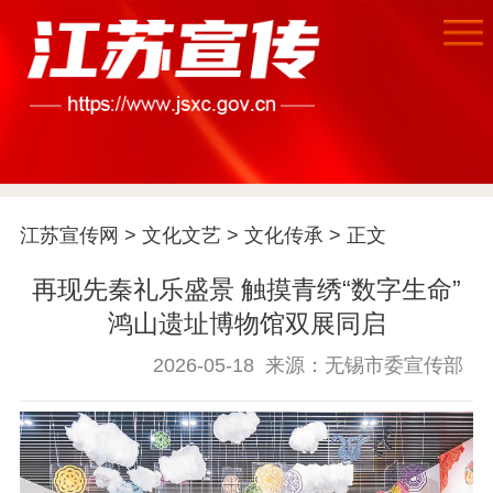
首页
江苏要闻
江苏宣传网
>
文化文艺
>
文化传承
> 正文
再现先秦礼乐盛景 触摸青绣“数字生命”
公示公告
鸿山遗址博物馆双展同启
通知公告
信息公开制度
信息公开指南
2026-05-18
来源：无锡市委宣传部
信息公开年度报
告
政策法规
工作动态