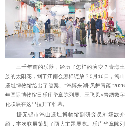
理论武装
理论学习
宣传宣讲
研究阐释
哲学社科
社科强省
工作通知
成果集萃
江苏文脉
资料下载
三千年前的乐器，经历了怎样的演变？青海土
新闻宣传
族的太阳花，到了江南会怎样绽放？5月16日，鸿山
主题宣传
对外宣传
新闻发布
遗址博物馆给出了答案。“鸿博来潮·凤舞青蕴”2026
记者之家
品牌栏目
年国际博物馆日乐库华章陈列展、玉飞凤×青绣数字
化联展在这里拉开了帷幕。
文化文艺
据无锡市鸿山遗址博物馆副研究员刘嫣歆介
精品生产
文化惠民
文化传承
绍，本次联展策划了两大主题展览。乐库华章陈列
文化交流
体制改革
文化产业