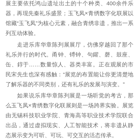
展主要依托鸿山遗址出土的十个种类、400余件乐
紫金文化艺术节
品牌活动
紫艺舞台
器，再现先秦礼乐盛景；玉飞凤×青绣数字化联展以
精神文明
馆藏“玉飞凤”为核心元素，融合青绣非遗，推出一系
列互动体验。
文明创建
文明实践
文明培育
走进乐库华章陈列展展厅，仿佛穿越回了那个
先进典型
礼乐并行的时代。甬钟、镈钟、句鑃、磬、鼓座、
社会宣传
缶、錞于……数量惊人、器类丰富。正在观展的市
民宋先生也深有感触：“展览的布置能让你更清楚地
思想政治教育
爱国主义教育
全民国防教育
了解乐器的不同类别，还有礼乐的发展与演变。”
红色资源保护利
用
如果说乐库华章陈列展是一场听觉的考古，那
么玉飞凤×青绣数字化联展则是一场跨界实验。展览
新闻出版
由无锡科技职业学院、青海高等职业技术学院联合
精品出版
全民阅读
出版监管
出品，通过虚拟现实、人工智能技术，将非遗从静
扫黄打非
态展示变为可听、可玩、可交互的活态传承。