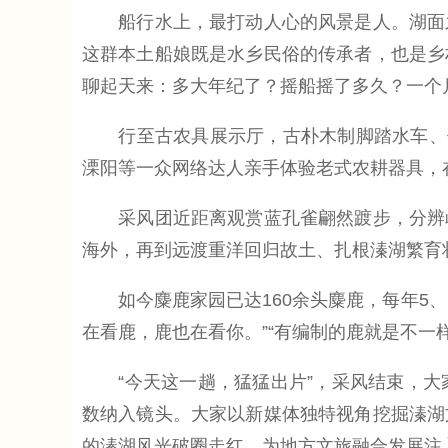
船行水上，最打动人心的风景是人。湖面之
这群本土船娘既是水乡民俗的传承者，也是乡
聊起天来：多大年纪了？摇船摇了多久？一个
行至古农具展示厅，古朴木制脚踏水车、传
溧阳等一众网络达人亲手体验老式农耕器具，
采风团近距离观赏蓝孔雀翩然踱步，分辨雌
海外，再到远渡重洋回归故土、扎根溱湖繁育
如今麋鹿家园已达160余头麋鹿，每年5、6
在看鹿，鹿也在看你。”“有编制的鹿就是不
“今天这一趟，猛猛出片”，采风结束，大
数纳入镜头。大家以新媒体独特视角挖掘溱湖
的溱湖风光破圈走红，为地方文旅融合发展注