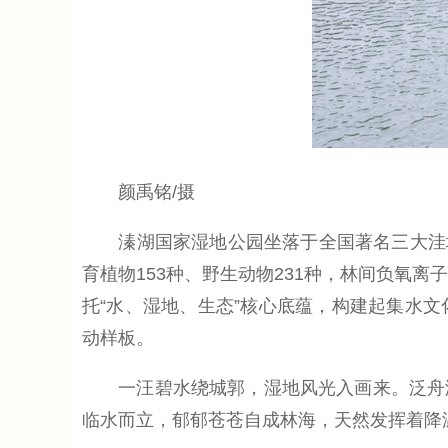
颜禹铭/摄
溱湖国家湿地公园坐落于全国著名三大洼地之一
育植物153种、野生动物231种，林间负氧
托“水、湿地、生态”核心底蕴，构建起集水
动样板。
一汪碧水绕城郭，湿地风光入画来。泛舟溱
临水而立，郁郁苍苍自成林海，天然发挥着降