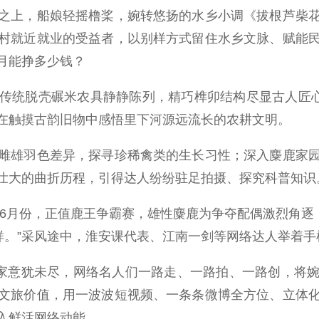
上，船娘轻摇橹桨，婉转悠扬的水乡小调《拔根芦柴花
村就近就业的受益者，以别样方式留住水乡文脉、赋能
月能挣多少钱？
统脱壳碾米农具静静陈列，精巧榫卯结构尽显古人匠心，
在触摸古韵旧物中感悟里下河源远流长的农耕文明。
雄羽色差异，探寻珍稀禽类的生长习性；深入麋鹿家园
壮大的曲折历程，引得达人纷纷驻足拍摄、探究科普知识
月份，正值鹿王争霸赛，雄性麋鹿为争夺配偶激烈角逐，场
一样。”采风途中，淮安课代表、江南一剑等网络达人举着
家意犹未尽，网络名人们一路走、一路拍、一路创，将婉
文旅价值，用一波波短视频、一条条微博全方位、立体
入鲜活网络动能。