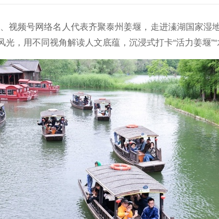
、视频号网络名人代表齐聚泰州姜堰，走进溱湖国家湿
光，用不同视角解读人文底蕴，沉浸式打卡“活力姜堰”“