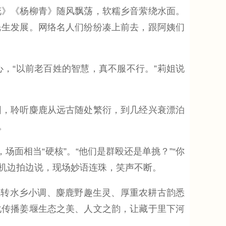
》《杨柳青》随风飘荡，软糯乡音萦绕水面。
民生发展。网络名人们纷纷凑上前去，跟阿姨们
“以前老百姓的智慧，真不服不行。”莉姐说
，聆听麋鹿从远古随处繁衍，到几经兴衰漂泊
。
面相当“硬核”。“他们是群殴还是单挑？”“你
手机边拍边说，现场妙语连珠，笑声不断。
转水乡小调、麋鹿野趣生灵、厚重农耕古韵悉
化传播姜堰生态之美、人文之韵，让藏于里下河