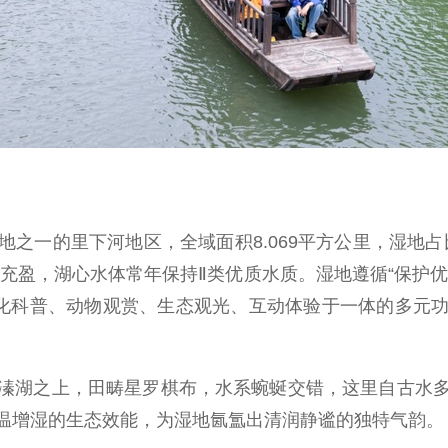
的里下河地区，全域面积8.069平方公里，湿地占比
离子充盈，湖心水体常年保持Ⅱ类优质水质。湿地遵循“保护
文化科普、动物观赏、生态观光、互动体验于一体的多元
湖之上，田畴星罗棋布，水系蜿蜒交错，这里自古水多
温增湿的生态效能，为湿地氤氲出清润静谧的独特气韵。