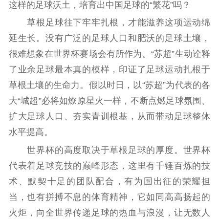
新闻出版
这样的足球沃土，培育出中国足球的“繁花”吗？
草根足球往下牢牢扎根，才能滋养这项运动绵
精品出版
全民阅读
出版监管
延生长。没有广泛的足球人口和肥沃的足球土壤，
扫黄打非
很难想象在世界杯赛场会有所作为。“苏超”生动诠释
电影工作
了业余足球最本真的模样，印证了足球运动扎根于
草根土壤的生命力。假以时日，以“苏超”为代表的各
电影创作
电影市场
大“城超”必将如燎原星火一样，不断点燃足球氛围、
机关党建
扩大足球人口、夯实青训根基，从而带动足球整体
水平提高。
党建要闻
学习在线
世界杯的高度取决于草根足球的厚度。世界杯
文化人才
代表着足球竞技的巅峰形态，这里有千锤百炼的技
紫金人才
职称评审
术、默契十足的团队配合，有为国出征的荣耀担
当，也有拼搏不息的体育精神，它如同高高扬起的
数据资源
火炬，向全世界传递足球的热血与浪漫，让无数人