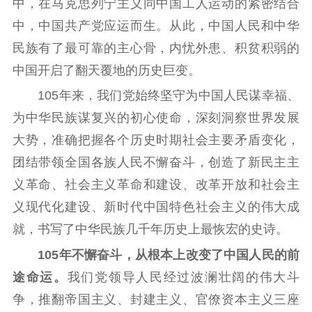
中，在马克思列宁主义同中国工人运动的紧密结合
理论武装
中，中国共产党应运而生。从此，中国人民和中华
理论学习
宣传宣讲
研究阐释
民族有了最可靠的主心骨，内忧外患、积贫积弱的
中国开启了翻天覆地的历史巨变。
哲学社科
105年来，我们党始终坚守为中国人民谋幸福、
社科强省
工作通知
成果集萃
为中华民族谋复兴的初心使命，深刻洞察世界发展
江苏文脉
资料下载
大势，准确把握各个历史时期社会主要矛盾变化，
新闻宣传
团结带领全国各族人民不懈奋斗，创造了新民主主
义革命、社会主义革命和建设、改革开放和社会主
主题宣传
对外宣传
新闻发布
义现代化建设、新时代中国特色社会主义的伟大成
记者之家
品牌栏目
就，书写了中华民族几千年历史上最恢宏的史诗。
文化文艺
105年不懈奋斗，从根本上改变了中国人民的前
精品生产
文化惠民
文化传承
途命运。
我们党领导人民经过波澜壮阔的伟大斗
争，推翻帝国主义、封建主义、官僚资本主义三座
文化交流
体制改革
文化产业