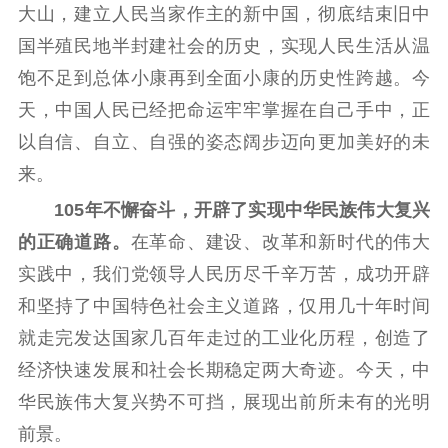
大山，建立人民当家作主的新中国，彻底结束旧中
紫金文化艺术节
品牌活动
紫艺舞台
国半殖民地半封建社会的历史，实现人民生活从温
精神文明
饱不足到总体小康再到全面小康的历史性跨越。今
文明创建
文明实践
文明培育
天，中国人民已经把命运牢牢掌握在自己手中，正
先进典型
以自信、自立、自强的姿态阔步迈向更加美好的未
来。
社会宣传
105年不懈奋斗，开辟了实现中华民族伟大复兴
思想政治教育
爱国主义教育
全民国防教育
的正确道路。
在革命、建设、改革和新时代的伟大
红色资源保护利
实践中，我们党领导人民历尽千辛万苦，成功开辟
用
和坚持了中国特色社会主义道路，仅用几十年时间
新闻出版
就走完发达国家几百年走过的工业化历程，创造了
经济快速发展和社会长期稳定两大奇迹。今天，中
精品出版
全民阅读
出版监管
华民族伟大复兴势不可挡，展现出前所未有的光明
扫黄打非
前景。