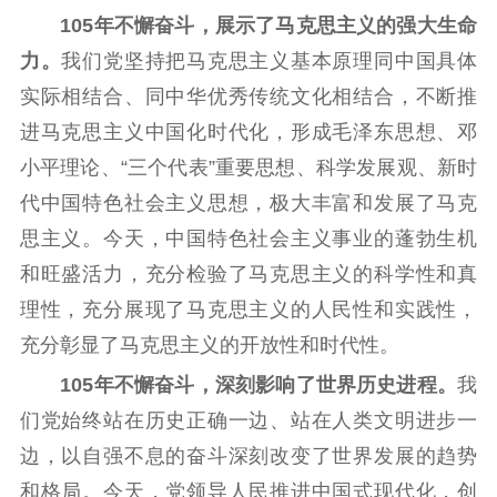
电影工作
105年不懈奋斗，展示了马克思主义的强大生命
力。
我们党坚持把马克思主义基本原理同中国具体
电影创作
电影市场
实际相结合、同中华优秀传统文化相结合，不断推
机关党建
进马克思主义中国化时代化，形成毛泽东思想、邓
党建要闻
学习在线
小平理论、“三个代表”重要思想、科学发展观、新时
代中国特色社会主义思想，极大丰富和发展了马克
文化人才
思主义。今天，中国特色社会主义事业的蓬勃生机
紫金人才
职称评审
和旺盛活力，充分检验了马克思主义的科学性和真
理性，充分展现了马克思主义的人民性和实践性，
数据资源
充分彰显了马克思主义的开放性和时代性。
公共服务
105年不懈奋斗，深刻影响了世界历史进程。
我
新时代公民素养
新闻出版
作品著作权
们党始终站在历史正确一边、站在人类文明进步一
提升资源库
政务服务
登记服务
边，以自强不息的奋斗深刻改变了世界发展的趋势
科研创新
智库服务
文艺创作
和格局。今天，党领导人民推进中国式现代化，创