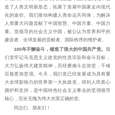
服务管理平台
管理平台
服务管理
造了人类文明新形态，拓展了发展中国家走向现代
文化产业
数字出版
新闻发布工作备
化的途径。我们推动构建人类命运共同体，为解决
统计分析
审读服务
案管理系统
人类重大问题贡献了中国智慧、中国方案、中国力
电影
理论宣讲
政工继续教育学
服务
共建共享平台
习平台
量。党领导的社会主义中国，被公认为世界和平的
责任编辑注册
业务申报系统
建设者、全球发展的贡献者、国际秩序的维护者。
105年不懈奋斗，锻造了强大的中国共产党。
我
们党牢记马克思主义政党的性质宗旨和奋斗目标，
大力弘扬伟大建党精神，历经磨难斗志弥坚，千锤
百炼更加坚强。今天，我们党已经发展成为具有重
大全球影响力的世界第一大执政党，得到人民衷心
拥护和支持，是中国特色社会主义事业的坚强领导
核心，完全无愧为伟大光荣正确的党。
同志们、朋友们！