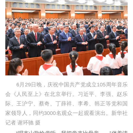
新闻出版
精品出版
全民阅读
出版监管
扫黄打非
电影工作
电影创作
电影市场
机关党建
党建要闻
学习在线
6月29日晚，庆祝中国共产党成立105周年音乐
文化人才
会《人民至上》在北京举行。习近平、李强、赵乐
际、王沪宁、蔡奇、丁薛祥、李希、韩正等党和国
紫金人才
职称评审
家领导人，同约3000名观众一起观看演出。新华社
数据资源
记者 谢环驰 摄