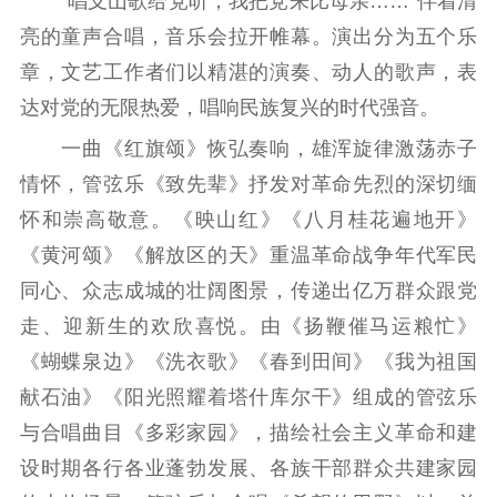
“唱支山歌给党听，我把党来比母亲……”伴着清
公共服务
亮的童声合唱，音乐会拉开帷幕。演出分为五个乐
新时代公民素养
新闻出版
作品著作权
章，文艺工作者们以精湛的演奏、动人的歌声，表
提升资源库
政务服务
登记服务
达对党的无限热爱，唱响民族复兴的时代强音。
科研创新
智库服务
文艺创作
服务管理平台
管理平台
服务管理
一曲《红旗颂》恢弘奏响，雄浑旋律激荡赤子
文化产业
数字出版
新闻发布工作备
情怀，管弦乐《致先辈》抒发对革命先烈的深切缅
统计分析
审读服务
案管理系统
怀和崇高敬意。《映山红》《八月桂花遍地开》
电影
理论宣讲
政工继续教育学
《黄河颂》《解放区的天》重温革命战争年代军民
服务
共建共享平台
习平台
同心、众志成城的壮阔图景，传递出亿万群众跟党
责任编辑注册
业务申报系统
走、迎新生的欢欣喜悦。由《扬鞭催马运粮忙》
《蝴蝶泉边》《洗衣歌》《春到田间》《我为祖国
献石油》《阳光照耀着塔什库尔干》组成的管弦乐
与合唱曲目《多彩家园》，描绘社会主义革命和建
设时期各行各业蓬勃发展、各族干部群众共建家园