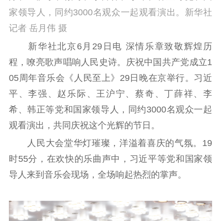
家领导人，同约3000名观众一起观看演出。新华社
文化文艺
记者 岳月伟 摄
精品生产
文化惠民
文化传承
新华社北京6月29日电 深情乐章致敬辉煌历
文化交流
体制改革
文化产业
程，嘹亮歌声唱响人民史诗。庆祝中国共产党成立1
紫金文化艺术节
品牌活动
紫艺舞台
05周年音乐会《人民至上》29日晚在京举行。习近
精神文明
平、李强、赵乐际、王沪宁、蔡奇、丁薛祥、李
希、韩正等党和国家领导人，同约3000名观众一起
文明创建
文明实践
文明培育
观看演出，共同庆祝这个光辉的节日。
先进典型
人民大会堂华灯璀璨，洋溢着喜庆的气氛。19
社会宣传
时55分，在欢快的乐曲声中，习近平等党和国家领
导人来到音乐会现场，全场响起热烈的掌声。
思想政治教育
爱国主义教育
全民国防教育
红色资源保护利
用