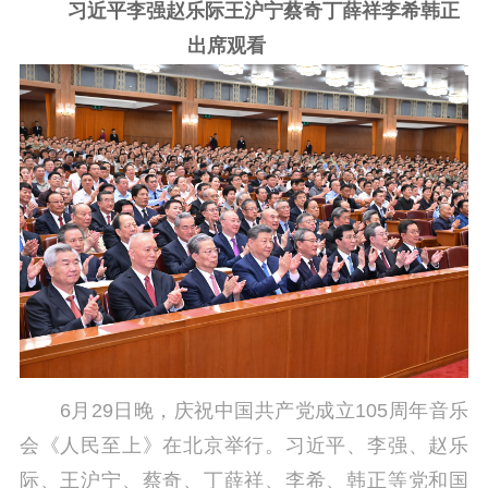
习近平李强赵乐际王沪宁蔡奇丁薛祥李希韩正
信息公开年度报
告
政策法规
出席观看
工作动态
理论武装
理论学习
宣传宣讲
研究阐释
哲学社科
社科强省
工作通知
成果集萃
江苏文脉
资料下载
新闻宣传
6月29日晚，庆祝中国共产党成立105周年音乐
主题宣传
对外宣传
新闻发布
会《人民至上》在北京举行。习近平、李强、赵乐
记者之家
品牌栏目
际、王沪宁、蔡奇、丁薛祥、李希、韩正等党和国