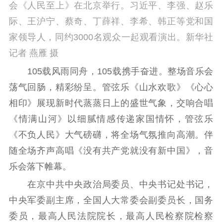
会《人民至上》在北京举行。习近平、李强、赵乐
际、王沪宁、蔡奇、丁薛祥、李希、韩正等党和国
家领导人，同约3000名观众一起观看演出。新华社
记者 燕雁 摄
105载风雨同舟，105载携手奋进。整场音乐会
荡气回肠，精彩纷呈。管弦乐《山水欢歌》《心心
相印》展现新时代蒸蒸日上的盛世气象，交响合唱
《情满山河》以细腻情感传递家国情怀，管弦乐
《不负人民》大气磅礴，将全场气氛推向高潮。伴
随全场齐声高唱《没有共产党就没有新中国》，音
乐会落下帷幕。
在京中共中央政治局委员、中央书记处书记，
中央军委副主席，全国人大常委会副委员长，国务
委员，最高人民法院院长，最高人民检察院检察