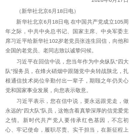
2026年6月17日
紫金文化艺术节
品牌活动
紫艺舞台
（新华社北京6月18日电）
精神文明
新华社北京6月18日电 在中国共产党成立105周
年之际，中共中央总书记、国家主席、中央军委主
文明创建
文明实践
文明培育
席习近平给新华社102岁老党员张连生回信，向他和
先进典型
全国的老党员、老同志致以诚挚问候。
社会宣传
习近平在回信中说，您当年作为中央纵队“四大
思想政治教育
爱国主义教育
全民国防教育
队”报务员，在烽火硝烟中跟随党中央转战陕北，扎
红色资源保护利
根通信技术岗位辛勤付出一辈子，期颐之年仍关心
用
党和国家事业发展，向您表示敬意。
新闻出版
习近平表示，您在信中说，要永远跟党走，做
永远的“四大队”队员，这饱含着真挚深厚的信党爱党
精品出版
全民阅读
出版监管
之情。新时代共产党人要传承红色基因，不忘初
扫黄打非
心、牢记使命，履职尽责、实干担当，在新征程上