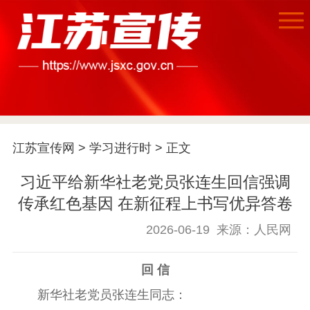
首页
江苏要闻
江苏宣传网
>
学习进行时
> 正文
公示公告
习近平给新华社老党员张连生回信强调
传承红色基因 在新征程上书写优异答卷
通知公告
信息公开制度
信息公开指南
2026-06-19
来源：人民网
信息公开年度报
告
政策法规
回 信
工作动态
新华社老党员张连生同志：