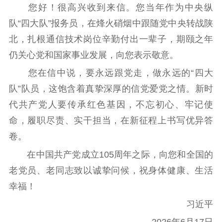
理论武装
您好！很高兴收到来信。您当年作为中央纵
队“四大队”报务员，在烽火硝烟中跟随党中央转战陕
理论学习
宣传宣讲
研究阐释
北，扎根通信技术岗位辛勤付出一辈子，期颐之年
哲学社科
仍关心党和国家事业发展，向您表示敬意。
您在信中说，要永远跟党走，做永远的“四大
社科强省
工作通知
成果集萃
队”队员，这饱含着真挚深厚的信党爱党之情。新时
江苏文脉
资料下载
代共产党人要传承红色基因，不忘初心、牢记使
新闻宣传
命，履职尽责、实干担当，在新征程上书写优异答
主题宣传
对外宣传
新闻发布
卷。
记者之家
品牌栏目
在中国共产党成立105周年之际，向您和全国的
老党员、老同志致以诚挚问候，祝身体健康、生活
文化文艺
幸福！
精品生产
文化惠民
文化传承
习近平
文化交流
体制改革
文化产业