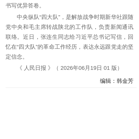
电影工作
书写优异答卷。
中央纵队“四大队”，是解放战争时期新华社跟随
电影创作
电影市场
党中央和毛主席转战陕北的工作队，负责新闻通讯
机关党建
联络。近日，张连生同志给习近平总书记写信，回
党建要闻
学习在线
忆在“四大队”的革命工作经历，表达永远跟党走的坚
定信念。
文化人才
《 人民日报 》（ 2026年06月19日 01 版）
紫金人才
职称评审
编辑：韩金芳
数据资源
公共服务
新时代公民素养
新闻出版
作品著作权
提升资源库
政务服务
登记服务
科研创新
智库服务
文艺创作