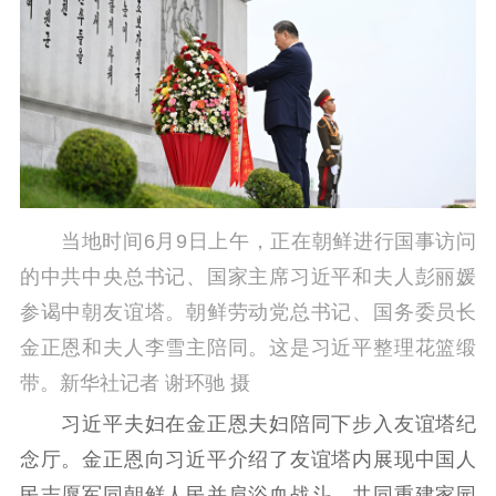
提升资源库
政务服务
登记服务
科研创新
智库服务
文艺创作
服务管理平台
管理平台
服务管理
文化产业
数字出版
新闻发布工作备
统计分析
审读服务
案管理系统
电影
理论宣讲
政工继续教育学
服务
共建共享平台
习平台
当地时间6月9日上午，正在朝鲜进行国事访问
责任编辑注册
业务申报系统
的中共中央总书记、国家主席习近平和夫人彭丽媛
参谒中朝友谊塔。朝鲜劳动党总书记、国务委员长
金正恩和夫人李雪主陪同。这是习近平整理花篮缎
带。新华社记者 谢环驰 摄
习近平夫妇在金正恩夫妇陪同下步入友谊塔纪
念厅。金正恩向习近平介绍了友谊塔内展现中国人
民志愿军同朝鲜人民并肩浴血战斗、共同重建家园