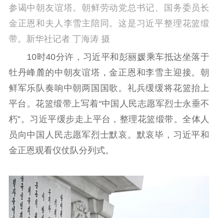
精品出版
全民阅读
出版监管
参谒中朝友谊塔。朝鲜劳动党总书记、国务委员长
扫黄打非
金正恩和夫人李雪主陪同。这是习近平整理花篮缎
电影工作
带。新华社记者 丁海涛 摄
10时40分许，习近平和彭丽媛乘车抵达坐落于
电影创作
电影市场
牡丹峰麓的中朝友谊塔，金正恩和李雪主迎接。朝
机关党建
鲜军乐队奏响中朝两国国歌。礼兵缓缓将花篮抬上
平台。花篮缎带上写着“中国人民志愿军烈士永垂不
党建要闻
学习在线
朽”。习近平缓步走上平台，整理花篮缎带。全体人
文化人才
员向中国人民志愿军烈士默哀。默哀毕，习近平和
紫金人才
职称评审
金正恩观看仪仗队分列式。
数据资源
公共服务
新时代公民素养
新闻出版
作品著作权