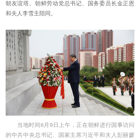
朝友谊塔。朝鲜劳动党总书记、国务委员长金正恩
精品生产
文化惠民
文化传承
和夫人李雪主陪同。
文化交流
体制改革
文化产业
紫金文化艺术节
品牌活动
紫艺舞台
精神文明
文明创建
文明实践
文明培育
先进典型
社会宣传
思想政治教育
爱国主义教育
全民国防教育
红色资源保护利
用
当地时间6月9日上午，正在朝鲜进行国事访问
新闻出版
的中共中央总书记、国家主席习近平和夫人彭丽媛