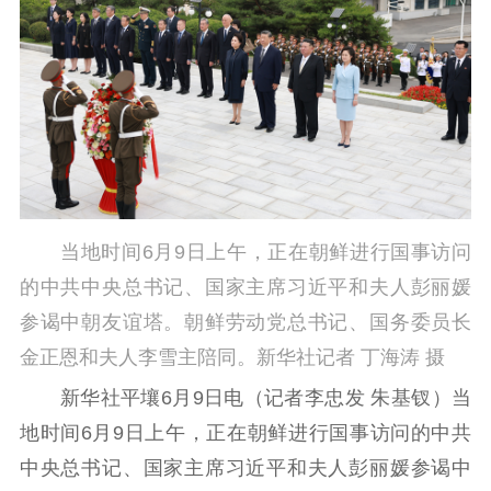
工作动态
理论武装
理论学习
宣传宣讲
研究阐释
哲学社科
社科强省
工作通知
成果集萃
当地时间6月9日上午，正在朝鲜进行国事访问
江苏文脉
资料下载
的中共中央总书记、国家主席习近平和夫人彭丽媛
参谒中朝友谊塔。朝鲜劳动党总书记、国务委员长
新闻宣传
金正恩和夫人李雪主陪同。新华社记者 丁海涛 摄
主题宣传
对外宣传
新闻发布
新华社平壤6月9日电（记者李忠发 朱基钗）当
记者之家
品牌栏目
地时间6月9日上午，正在朝鲜进行国事访问的中共
文化文艺
中央总书记、国家主席习近平和夫人彭丽媛参谒中