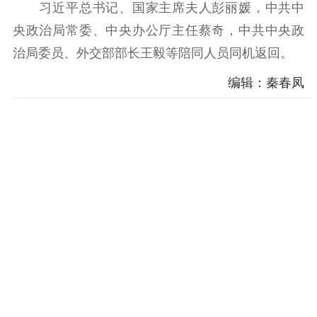
习近平总书记、国家主席夫人彭丽媛，中共中
理论学习
宣传宣讲
研究阐释
央政治局常委、中央办公厅主任蔡奇，中共中央政
哲学社科
治局委员、外交部部长王毅等陪同人员同机返回。
社科强省
工作通知
成果集萃
编辑：秦春凤
江苏文脉
资料下载
新闻宣传
主题宣传
对外宣传
新闻发布
记者之家
品牌栏目
文化文艺
精品生产
文化惠民
文化传承
文化交流
体制改革
文化产业
紫金文化艺术节
品牌活动
紫艺舞台