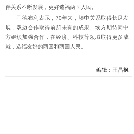
电影工作
伴关系不断发展，更好造福两国人民。
电影创作
电影市场
马德布利表示，70年来，埃中关系取得长足发
展，双边合作取得前所未有的成果。埃方期待同中
机关党建
方继续加强合作，在经济、科技等领域取得更多成
党建要闻
学习在线
就，造福友好的两国和两国人民。
文化人才
编辑：王晶枫
紫金人才
职称评审
数据资源
公共服务
新时代公民素养
新闻出版
作品著作权
提升资源库
政务服务
登记服务
科研创新
智库服务
文艺创作