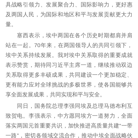
紫金文化艺术节
品牌活动
紫艺舞台
具战略引领力、发展聚合力、国际影响力，更好惠
及两国人民，为国际和地区和平与发展贡献更大力
精神文明
量。
文明创建
文明实践
文明培育
塞西表示，埃中两国在各个历史时期都肩并肩
先进典型
站在一起。70年来，在两国领导人的共同引领下，
埃中关系持续发展。我对埃中关系取得的重要成就
社会宣传
表示赞赏，期待同习近平主席一道，继续推动双边
思想政治教育
爱国主义教育
全民国防教育
关系取得更多丰硕成果，共同建设一个更加稳定、
红色资源保护利
更有能力应对全球挑战的多极世界，使各国能够共
用
享全面发展成果，共同实现和平与安全。
新闻出版
同日，国务院总理李强同埃及总理马德布利互
致贺电。李强表示，中方愿同埃方一道努力，全面
精品出版
全民阅读
出版监管
落实两国元首重要共识，加快推进高质量共建“一带
扫黄打非
一路”，密切各领域交流合作，推动中埃全面战略伙