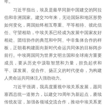
年。
理论武装
习近平指出，埃及是最早同新中国建交的阿拉
理论学习
宣传宣讲
研究阐释
伯和非洲国家。建交70年来，无论国际和地区形势
哲学社科
如何变化，两国始终相互尊重、平等相待、彼此信
任、守望相助，中埃关系已经成为发展中国家友好
社科强省
工作通知
成果集萃
相处、团结协作的典范和中阿、中非集体合作的样
江苏文脉
资料下载
板，正朝着构建面向新时代命运共同体的目标阔步
新闻宣传
前行。中埃两国同为世界文明古国和全球南方重要
成员，要从历史中汲取智慧和力量，担负起求和
主题宣传
对外宣传
新闻发布
平、谋发展、促合作、扬正义的时代使命，为构建
记者之家
品牌栏目
人类命运共同体注入强劲动力。
文化文艺
习近平强调，我高度重视中埃关系发展，愿同
精品生产
文化惠民
文化传承
塞西总统一道努力，以建交70周年为新起点，赓续
文化交流
体制改革
文化产业
传统友谊，加强各领域交流合作，推动中埃关系更