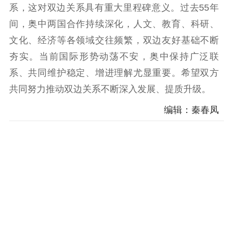
系，这对双边关系具有重大里程碑意义。过去55年
精神文明
间，奥中两国合作持续深化，人文、教育、科研、
文明创建
文明实践
文明培育
文化、经济等各领域交往频繁，双边友好基础不断
先进典型
夯实。当前国际形势动荡不安，奥中保持广泛联
系、共同维护稳定、增进理解尤显重要。希望双方
社会宣传
共同努力推动双边关系不断深入发展、提质升级。
思想政治教育
爱国主义教育
全民国防教育
编辑：秦春凤
红色资源保护利
用
新闻出版
精品出版
全民阅读
出版监管
扫黄打非
电影工作