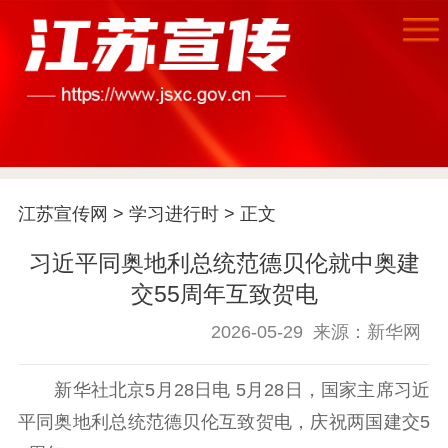
首页
江苏要闻
江苏宣传网
>
学习进行时
> 正文
公示公告
习近平同奥地利总统范德贝伦就中奥建
通知公告
信息公开制度
信息公开指南
交55周年互致贺电
信息公开年度报
告
政策法规
2026-05-29
来源：新华网
工作动态
新华社北京5月28日电 5月28日，国家主席习近
平同奥地利总统范德贝伦互致贺电，庆祝两国建交5
理论武装