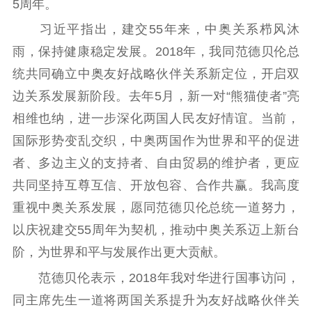
5周年。
理论学习
宣传宣讲
研究阐释
习近平指出，建交55年来，中奥关系栉风沐
哲学社科
雨，保持健康稳定发展。2018年，我同范德贝伦总
统共同确立中奥友好战略伙伴关系新定位，开启双
社科强省
工作通知
成果集萃
边关系发展新阶段。去年5月，新一对“熊猫使者”亮
江苏文脉
资料下载
相维也纳，进一步深化两国人民友好情谊。当前，
新闻宣传
国际形势变乱交织，中奥两国作为世界和平的促进
者、多边主义的支持者、自由贸易的维护者，更应
主题宣传
对外宣传
新闻发布
共同坚持互尊互信、开放包容、合作共赢。我高度
记者之家
品牌栏目
重视中奥关系发展，愿同范德贝伦总统一道努力，
文化文艺
以庆祝建交55周年为契机，推动中奥关系迈上新台
阶，为世界和平与发展作出更大贡献。
精品生产
文化惠民
文化传承
文化交流
体制改革
文化产业
范德贝伦表示，2018年我对华进行国事访问，
紫金文化艺术节
品牌活动
紫艺舞台
同主席先生一道将两国关系提升为友好战略伙伴关