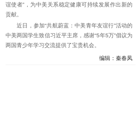
谊使者”，为中美关系稳定健康可持续发展作出新的
精神文明
贡献。
文明创建
文明实践
文明培育
近日，参加“共航蔚蓝：中美青年友谊行”活动的
先进典型
中美两国学生致信习近平主席，感谢“5年5万”倡议为
两国青少年学习交流提供了宝贵机会。
社会宣传
编辑：秦春凤
思想政治教育
爱国主义教育
全民国防教育
红色资源保护利
用
新闻出版
精品出版
全民阅读
出版监管
扫黄打非
电影工作