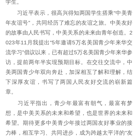
学生。
理论学习
宣传宣讲
研究阐释
习近平表示，很高兴得知两国学生搭乘“中美青
哲学社科
年友谊号”，共同经历了难忘的友谊之旅。中美友好
的故事由人民书写，中美关系的未来由青年创造。2
社科强省
工作通知
成果集萃
023年11月我提出“5年邀请5万名美国青少年来华交
江苏文脉
资料下载
流学习”倡议以来，已有超过5万名美国青少年来华参
新闻宣传
访，提前两年半实现预期目标。在交往交流中，中
美两国青少年双向奔赴，加深相互了解和理解，结
主题宣传
对外宣传
新闻发布
下深厚友谊，书写了两国人民友好交流的崭新篇
记者之家
品牌栏目
章。
文化文艺
习近平指出，青少年最富有朝气，最富有梦
精品生产
文化惠民
文化传承
想，是中美关系的未来和希望，也是世界的未来和
文化交流
体制改革
文化产业
希望。期待更多中美青少年接过两国友好事业的接
紫金文化艺术节
品牌活动
紫艺舞台
力棒，相互学习、共同进步，成为跨越太平洋的“友