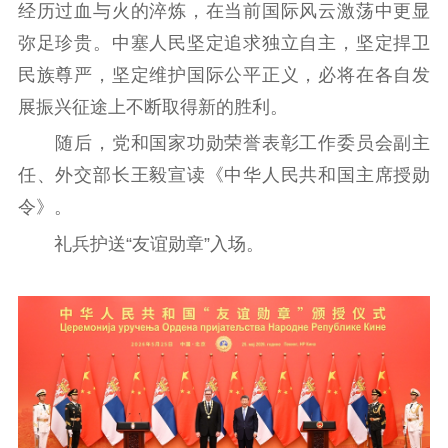
经历过血与火的淬炼，在当前国际风云激荡中更显
新时代公民素养
新闻出版
作品著作权
弥足珍贵。中塞人民坚定追求独立自主，坚定捍卫
提升资源库
政务服务
登记服务
民族尊严，坚定维护国际公平正义，必将在各自发
科研创新
智库服务
文艺创作
服务管理平台
管理平台
服务管理
展振兴征途上不断取得新的胜利。
文化产业
数字出版
新闻发布工作备
随后，党和国家功勋荣誉表彰工作委员会副主
统计分析
审读服务
案管理系统
任、外交部长王毅宣读《中华人民共和国主席授勋
电影
理论宣讲
政工继续教育学
令》。
服务
共建共享平台
习平台
礼兵护送“友谊勋章”入场。
责任编辑注册
业务申报系统