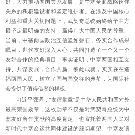
好，大力推动两国关系发展，是中塞全面战略伙伴
精品出版
全民阅读
出版监管
关系的积极建设者和坚定维护者。在涉及中国核心
扫黄打非
利益和重大关切问题上，武契奇总统始终给予中方
最坚定最明确的支持，赢得广大中国人民的尊重。
电影工作
当前，中塞两国政治互信坚如磐石，务实合作成果
电影创作
电影市场
瞩目，世代友好深入人心，共同打造了一个又一个
机关党建
友好合作的经典项目。事实证明，中塞两国相互支
持、共谋发展，合作共赢、彼此成就，实实在在造
党建要闻
学习在线
福两国人民，树立了国与国交往的典范，为国际社
文化人才
会提供了值得借鉴的样板。
习近平强调，“友谊勋章”是中华人民共和国对外
紫金人才
职称评审
最高荣誉勋章，这枚勋章不仅是对武契奇总统为中
数据资源
塞友好所作贡献的高度肯定，也寄托着两国人民对
公共服务
新时代中塞命运共同体建设的殷切期望。中塞友谊