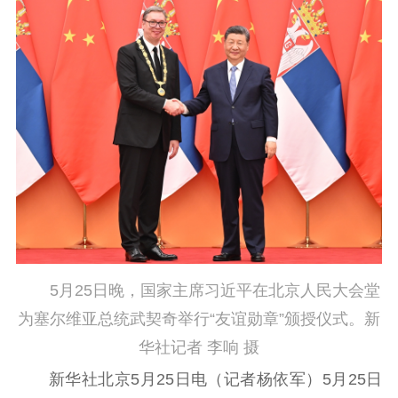
告
政策法规
工作动态
理论武装
理论学习
宣传宣讲
研究阐释
哲学社科
社科强省
工作通知
成果集萃
江苏文脉
资料下载
新闻宣传
5月25日晚，国家主席习近平在北京人民大会堂
为塞尔维亚总统武契奇举行“友谊勋章”颁授仪式。新
主题宣传
对外宣传
新闻发布
华社记者 李响 摄
记者之家
品牌栏目
新华社北京5月25日电（记者杨依军）5月25日