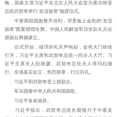
文化文艺
晚，国家主席习近平在北京人民大会堂为塞尔维亚
总统武契奇举行“友谊勋章”颁授仪式。
精品生产
文化惠民
文化传承
文化交流
体制改革
文化产业
中塞两国国旗整齐排列，背景板上金色的“友谊
勋章”图案熠熠生辉。中国人民解放军仪仗队礼兵在
紫金文化艺术节
品牌活动
紫艺舞台
授勋台两侧肃立。
精神文明
仪式开始，雄浑的礼乐声响起，金色大门徐徐
文明创建
文明实践
文明培育
打开，习近平主席和武契奇总统一同步入大厅。习
先进典型
近平主席夫人彭丽媛、武契奇总统夫人塔玛拉随
行。全场嘉宾起立，热烈鼓掌，行注目礼。
社会宣传
习近平和武契奇登上授勋台。
思想政治教育
爱国主义教育
全民国防教育
军乐团奏中华人民共和国国歌。
红色资源保护利
用
习近平发表致辞。
习近平指出，武契奇总统长期致力于中塞友
新闻出版