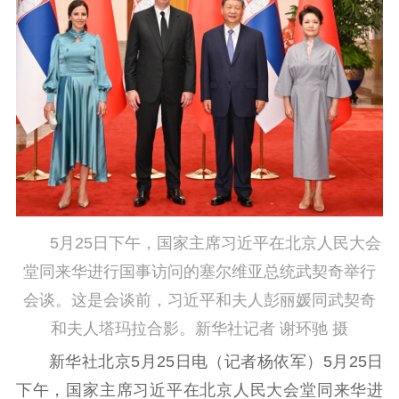
江苏要闻
公示公告
通知公告
信息公开制度
信息公开指南
信息公开年度报
告
政策法规
工作动态
理论武装
5月25日下午，国家主席习近平在北京人民大会
堂同来华进行国事访问的塞尔维亚总统武契奇举行
理论学习
宣传宣讲
研究阐释
会谈。这是会谈前，习近平和夫人彭丽媛同武契奇
哲学社科
和夫人塔玛拉合影。新华社记者 谢环驰 摄
新华社北京5月25日电（记者杨依军）5月25日
社科强省
工作通知
成果集萃
下午，国家主席习近平在北京人民大会堂同来华进
江苏文脉
资料下载