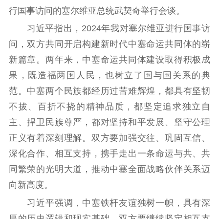
行国事访问的塞尔维亚总统武契奇举行会谈。
新闻宣传
习近平指出，2024年我对塞尔维亚进行国事访
主题宣传
对外宣传
新闻发布
问，双方共同开启构建新时代中塞命运共同体的崭
记者之家
品牌栏目
新篇章。两年来，中塞命运共同体建设取得积极成
果，既造福两国人民，也树立了国与国关系的典
文化文艺
范。中塞两个民族都经历过苦难辉煌，都具有坚韧
精品生产
文化惠民
文化传承
不拔、百折不挠的精神品质，都坚定追求独立自
文化交流
体制改革
文化产业
主、捍卫民族尊严，都对坚持和平发展、坚守公理
紫金文化艺术节
品牌活动
紫艺舞台
正义有着深刻理解。双方要加强交往、巩固互信、
深化合作、相互支持，携手走出一条命运与共、共
精神文明
同繁荣的光明大道，推动中塞全面战略伙伴关系迈
文明创建
文明实践
文明培育
向新高度。
先进典型
习近平强调，中塞铁杆友谊独树一帜，具有深
社会宣传
厚的历史逻辑和现实基础。双方要继续坚定相互支