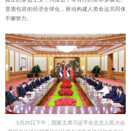
文化人才
普惠包容的经济全球化，推动构建人类命运共同体
紫金人才
职称评审
不懈努力。
数据资源
公共服务
新时代公民素养
新闻出版
作品著作权
提升资源库
政务服务
登记服务
科研创新
智库服务
文艺创作
服务管理平台
管理平台
服务管理
文化产业
数字出版
新闻发布工作备
统计分析
审读服务
案管理系统
电影
理论宣讲
政工继续教育学
服务
共建共享平台
习平台
责任编辑注册
业务申报系统
5月25日下午，国家主席习近平在北京人民大会