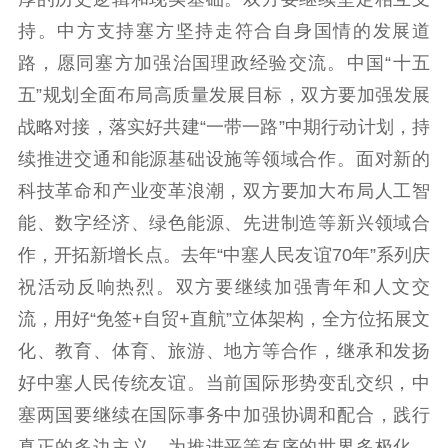
持。中方支持塞方坚持走符合自身国情的发展道
思想政治教育
爱国主义教育
全民国防教育
路，愿同塞方加强治国理政经验交流。中国“十五
红色资源保护利
五”规划全面布局高质量发展目标，双方要加强发展
用
战略对接，落实好共建“一带一路”中期行动计划，持
新闻出版
续推进交通和能源基础设施等领域合作。面对新的
精品出版
全民阅读
出版监管
科技革命和产业变革浪潮，双方要加大布局人工智
扫黄打非
能、数字经济、绿色能源、先进制造等新兴领域合
作，开拓新增长点。去年“中塞人民友谊70年”系列庆
电影工作
祝活动反响热烈。双方要继续加强青年和人文交
电影创作
电影市场
流，用好“免签+自贸+直航”立体架构，全方位拓展文
化、教育、体育、旅游、地方等合作，继承和发扬
机关党建
好中塞人民传统友谊。当前国际形势变乱交织，中
党建要闻
学习在线
塞两国要继续在国际事务中加强协调和配合，践行
真正的多边主义，为推进平等有序的世界多极化、