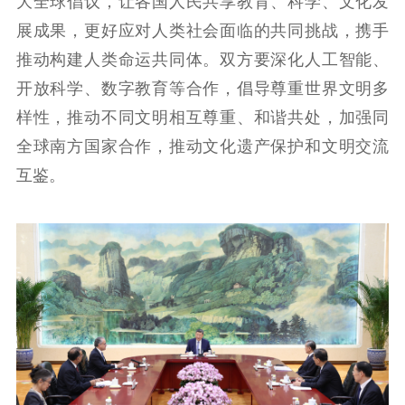
大全球倡议，让各国人民共享教育、科学、文化发
扫黄打非
展成果，更好应对人类社会面临的共同挑战，携手
电影工作
推动构建人类命运共同体。双方要深化人工智能、
开放科学、数字教育等合作，倡导尊重世界文明多
电影创作
电影市场
样性，推动不同文明相互尊重、和谐共处，加强同
机关党建
全球南方国家合作，推动文化遗产保护和文明交流
互鉴。
党建要闻
学习在线
文化人才
紫金人才
职称评审
数据资源
公共服务
新时代公民素养
新闻出版
作品著作权
提升资源库
政务服务
登记服务