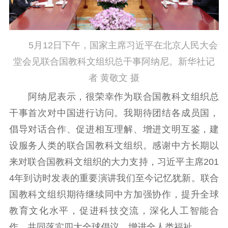
科研创新
智库服务
文艺创作
服务管理平台
管理平台
服务管理
5月12日下午，国家主席习近平在北京人民大会
文化产业
数字出版
新闻发布工作备
统计分析
审读服务
案管理系统
堂会见联合国教科文组织总干事阿纳尼。新华社记
电影
理论宣讲
政工继续教育学
者 黄敬文 摄
服务
共建共享平台
习平台
阿纳尼表示，很荣幸作为联合国教科文组织总
责任编辑注册
业务申报系统
干事首次对中国进行访问。我期待团结各成员国，
倡导对话合作、促进相互理解、增进文明互鉴，建
设服务人类的联合国教科文组织。感谢中方长期以
来对联合国教科文组织的大力支持，习近平主席201
4年到访时发表的重要演讲我们至今记忆犹新。联合
国教科文组织期待继续同中方加强协作，提升全球
教育文化水平，促进科技交流，深化人工智能合
作，共同落实四大全球倡议，增进全人类福祉。