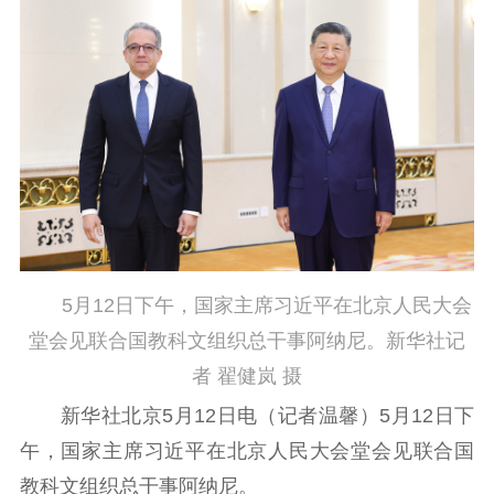
工作动态
理论武装
理论学习
宣传宣讲
研究阐释
哲学社科
社科强省
工作通知
成果集萃
江苏文脉
资料下载
5月12日下午，国家主席习近平在北京人民大会
新闻宣传
堂会见联合国教科文组织总干事阿纳尼。新华社记
主题宣传
对外宣传
新闻发布
者 翟健岚 摄
记者之家
品牌栏目
新华社北京5月12日电（记者温馨）5月12日下
文化文艺
午，国家主席习近平在北京人民大会堂会见联合国
教科文组织总干事阿纳尼。
精品生产
文化惠民
文化传承