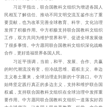
习近平指出，联合国教科文组织为增进各国人
文化交流
体制改革
文化产业
民相互了解信任、推动不同文明交流互鉴作出了重
紫金文化艺术节
品牌活动
紫艺舞台
要贡献，也为改革完善全球教育、科学、文化治理
精神文明
发挥了积极作用。中方积极支持联合国教科文组织
文明创建
文明实践
文明培育
工作，双方共同为维护世界和平、促进全球发展做
先进典型
了很多事情。中方愿同联合国教科文组织深化战略
合作，更好造福世界各国人民。
社会宣传
习近平强调，当前，和平、发展、合作、共赢
思想政治教育
爱国主义教育
全民国防教育
的时代潮流没有变，但冷战思维、霸权主义、单边
红色资源保护利
主义卷土重来，全球治理走到新的十字路口。中方
用
始终坚定践行真正的多边主义，支持和维护联合国
新闻出版
权威，支持联合国教科文组织在全球治理中发挥重
要作用。中方愿同联合国教科文组织一道落实好四
精品出版
全民阅读
出版监管