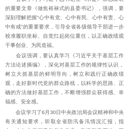
扫黄打非
的重要文章《做焦裕禄式的县委书记》，强调，要
电影工作
深刻理解把握“心中有党、心中有民、心中有责、心
中有戒”的重要要求，引导全省各级领导干部进一步
电影创作
电影市场
校准履职坐标、自觉扛起岗位重任，以正确政绩观
机关党建
干事创业、为民造福。
会议强调，要认真学习《习近平关于基层工作
党建要闻
学习在线
方法论述摘编》，深化对基层工作的规律性认识，
文化人才
树立大抓基层的鲜明导向，树立和践行正确政绩
紫金人才
职称评审
观，走好新时代党的群众路线，以科学的思路、正
确的方法做好基层工作，不断增强群众获得感、幸
数据资源
福感、安全感。
公共服务
会议学习了6月30日中央政治局会议精神和中央
有关通知要求，听取全省防汛备汛情况汇报，指
新时代公民素养
新闻出版
作品著作权
提升资源库
政务服务
登记服务