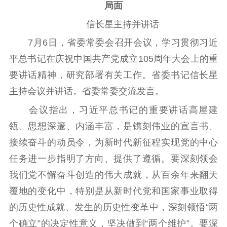
工作动态
局面
信长星主持并讲话
理论武装
7月6日，省委常委会召开会议，学习贯彻习近
理论学习
宣传宣讲
研究阐释
平总书记在庆祝中国共产党成立105周年大会上的重
要讲话精神，研究部署有关工作。省委书记信长星
哲学社科
主持会议并讲话。省委常委交流发言。
社科强省
工作通知
成果集萃
会议指出，习近平总书记的重要讲话高屋建
江苏文脉
资料下载
瓴、思想深邃、内涵丰富，是镌刻伟业的宣言书、
新闻宣传
接续奋斗的动员令，为新时代新征程实现党的中心
任务进一步指明了方向、提供了遵循。要深刻领会
主题宣传
对外宣传
新闻发布
我们党不懈奋斗创造的伟大成就，从百余年来翻天
记者之家
品牌栏目
覆地的变化中，特别是从新时代党和国家事业取得
文化文艺
的历史性成就、发生的历史性变革中，深刻领悟“两
个确立”的决定性意义，坚决做到“两个维护”。要深