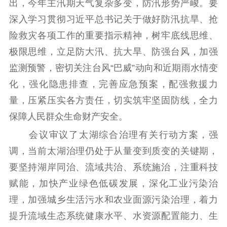
出，今年主汛期天气复杂多变，防汛形势严峻。要
科研创新
智库服务
文艺创作
深入学习贯彻习近平总书记关于做好防汛抗旱、抢
服务管理平台
管理平台
服务管理
险救灾各项工作的重要指示精神，树牢底线思维、
文化产业
数字出版
新闻发布工作备
极限思维，立足防大汛、抗大旱、防强台风，加强
统计分析
审读服务
案管理系统
监测预警，密切关注台风“巴威”动向和近期雨水情变
电影
理论宣讲
政工继续教育学
化，强化隐患排查，完善应急预案，配强救援力
服务
共建共享平台
习平台
量，压紧压实各方责任，切实筑牢坚固防线，全力
责任编辑注册
业务申报系统
保障人民群众生命财产安全。
会议审议了太湖综合治理有关行动方案，强
调，当前太湖治理仍处于从量变到质变的关键期，
要坚持湖岸同治、流域共治、系统施治，注重科技
赋能，加快产业绿色低碳发展，深化工业污染治
理，加强城乡生活污水和农业面源污染治理，着力
提升流域生态系统健康水平、水资源配置能力、生