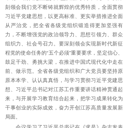
精品生产
文化惠民
文化传承
刻领会我们党不断铸就辉煌的优秀特质，全面贯彻
文化交流
体制改革
文化产业
习近平党建思想，以更高标准、更实举措推进全面
紫金文化艺术节
品牌活动
紫艺舞台
从严治党，把全省各级党组织锻造得更加坚强有
精神文明
力，不断增强党的政治领导力、思想引领力、群众
组织力、社会号召力。要深刻领会实现新时代新征
文明创建
文明实践
文明培育
程党的使命任务的“五个必须”重要要求，坚定信心、
先进典型
鼓足干劲、勇挑大梁，在推进中国式现代化中走在
社会宣传
前、做示范。全省各级党组织和广大党员要坚持原
原本本学、认认真真悟，与学习贯彻习近平党建思
思想政治教育
爱国主义教育
全民国防教育
想、习近平总书记对江苏工作重要讲话精神贯通起
红色资源保护利
用
来，与开展学习教育结合起来，把学习成果转化为
干事创业的实际成效，奋力开创江苏高质量发展新
新闻出版
局面。
精品出版
全民阅读
出版监管
会议学习了习近平总书记在《求是》杂志发表