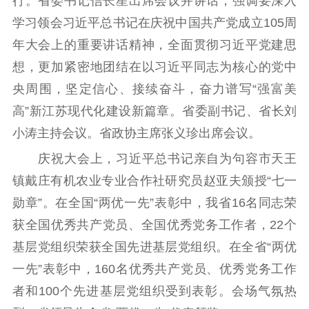
行。省委书记信长星出席会议并讲话，强调要深入
精品生产
文化惠民
文化传承
学习领会习近平总书记在庆祝中国共产党成立105周
文化交流
体制改革
文化产业
年大会上的重要讲话精神，全面贯彻习近平党建思
紫金文化艺术节
品牌活动
紫艺舞台
想，更加紧密地团结在以习近平同志为核心的党中
央周围，坚定信心、接续奋斗，奋力谱写“强富美
精神文明
高”新江苏现代化建设新篇章。省委副书记、省长刘
文明创建
文明实践
文明培育
小涛主持会议。省政协主席张义珍出席会议。
先进典型
庆祝大会上，习近平总书记亲自为句容市天王
镇戴庄有机农业专业合作社研究员赵亚夫颁授“七一
社会宣传
勋章”。在全国“两优一先”表彰中，我省16名同志荣
思想政治教育
爱国主义教育
全民国防教育
获全国优秀共产党员、全国优秀党务工作者，22个
红色资源保护利
基层党组织荣获全国先进基层党组织。在全省“两优
用
一先”表彰中，160名优秀共产党员、优秀党务工作
新闻出版
者和100个先进基层党组织受到表彰。会场气氛热