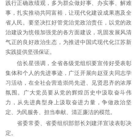
新时代公民素养
新闻出版
作品著作权
践行正确政绩观，多为群众做好事、办实事、解难
提升资源库
政务服务
登记服务
事，扎实推动共同富裕，让现代化建设成果惠及全
科研创新
智库服务
文艺创作
省人民。要坚决扛好管党治党政治责任，以党的政
服务管理平台
管理平台
服务管理
治建设为统领加强党的各方面建设，巩固发展风清
文化产业
数字出版
新闻发布工作备
气正的良好政治生态，为推进中国式现代化江苏新
统计分析
审读服务
案管理系统
实践提供坚强保证。
电影
理论宣讲
政工继续教育学
服务
共建共享平台
习平台
信长星强调，全省各级党组织要宣传好受表彰
责任编辑注册
业务申报系统
集体和个人的先进事迹，广泛开展向赵亚夫同志学
习活动，在全社会营造崇尚先进、见贤思齐的浓厚
氛围。广大党员要从党的辉煌历史中汲取奋斗伟
力，从先进典型身上汲取奋进力量，争做政治坚
定、为民服务、担当奉献、清正廉洁的模范。
省委常委、省委组织部部长刘建洋宣读表彰决
定。