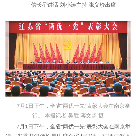
信长星讲话 刘小涛主持 张义珍出席
工作动态
理论武装
理论学习
宣传宣讲
研究阐释
哲学社科
社科强省
工作通知
成果集萃
江苏文脉
资料下载
新闻宣传
7月1日下午，全省“两优一先”表彰大会在南京举
主题宣传
对外宣传
新闻发布
行。 本报记者 吴胜 蒋文超 摄
记者之家
品牌栏目
7月1日下午，全省“两优一先”表彰大会在南京举
文化文艺