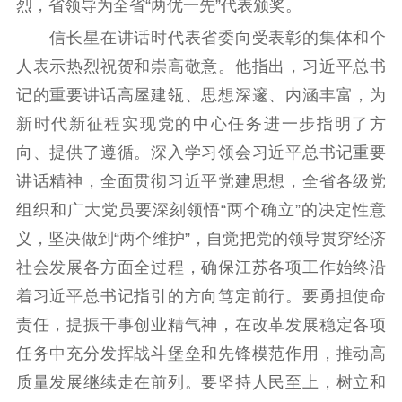
烈，省领导为全省“两优一先”代表颁奖。
精品出版
全民阅读
出版监管
信长星在讲话时代表省委向受表彰的集体和个
扫黄打非
人表示热烈祝贺和崇高敬意。他指出，习近平总书
电影工作
记的重要讲话高屋建瓴、思想深邃、内涵丰富，为
电影创作
电影市场
新时代新征程实现党的中心任务进一步指明了方
向、提供了遵循。深入学习领会习近平总书记重要
机关党建
讲话精神，全面贯彻习近平党建思想，全省各级党
党建要闻
学习在线
组织和广大党员要深刻领悟“两个确立”的决定性意
义，坚决做到“两个维护”，自觉把党的领导贯穿经济
文化人才
社会发展各方面全过程，确保江苏各项工作始终沿
紫金人才
职称评审
着习近平总书记指引的方向笃定前行。要勇担使命
责任，提振干事创业精气神，在改革发展稳定各项
数据资源
任务中充分发挥战斗堡垒和先锋模范作用，推动高
公共服务
质量发展继续走在前列。要坚持人民至上，树立和