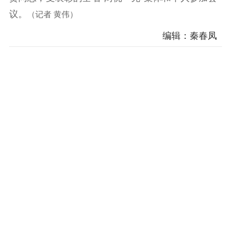
议。
（记者 黄伟）
编辑：秦春凤