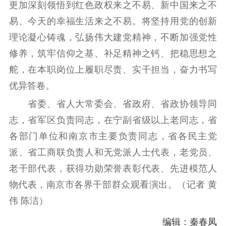
更加深刻领悟到红色政权来之不易、新中国来之不
易、今天的幸福生活来之不易。将坚持用党的创新
精神文明
理论凝心铸魂，弘扬伟大建党精神，不断加强党性
文明创建
文明实践
文明培育
修养，筑牢信仰之基、补足精神之钙、把稳思想之
先进典型
舵，在本职岗位上履职尽责、实干担当，奋力书写
社会宣传
优异答卷。
省委、省人大常委会、省政府、省政协领导同
思想政治教育
爱国主义教育
全民国防教育
志，省军区负责同志，在宁副省级以上老同志，省
红色资源保护利
用
各部门单位和南京市主要负责同志，省各民主党
派、省工商联负责人和无党派人士代表，老党员、
新闻出版
老干部代表，获得功勋荣誉表彰代表、先进模范人
精品出版
全民阅读
出版监管
物代表，南京市各界干部群众观看演出。（记者 黄
扫黄打非
伟 陈洁）
电影工作
编辑：秦春凤