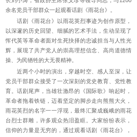
长刘小涛，省政协主席张义珍等领导同志，与1200
余名党员干部群众一起观看话剧《雨花台》。
理论学习
宣传宣讲
研究阐释
话剧《雨花台》以雨花英烈事迹为创作原型，
哲学社科
以深邃的历史回望、细腻的艺术手法，生动呈现了
社科强省
工作通知
成果集萃
恽代英等革命者面对生死抉择的忠诚担当与人性光
江苏文脉
资料下载
辉，展现了共产党人的崇高理想信念、高尚道德情
操、为民牺牲的大无畏精神。
新闻宣传
近两个小时的演出，穿越时空、感人至深，让
主题宣传
对外宣传
新闻发布
党员干部群众接受了一次深刻的党史教育、党性教
记者之家
品牌栏目
育。话剧尾声，当雄壮激昂的《国际歌》响起时，
革命者拖着铁链，迈着坚定的脚步走向熊熊大火，
文化文艺
雨花英烈的名字一一浮现，最终汇聚成巍峨的雨花
精品生产
文化惠民
文化传承
台烈士群雕，许多观众热泪盈眶。大家纷纷表示，
文化交流
体制改革
文化产业
信仰的力量是无穷的，通过观看话剧《雨花台》，
紫金文化艺术节
品牌活动
紫艺舞台