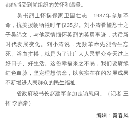
都能感受到党组织的关怀和温暖。
精神文明
吴书烈士怀揣保家卫国壮志，1937年参加革
命，抗美援朝牺牲时年仅35岁。刘小涛看望烈士之
文明创建
文明实践
文明培育
子吴绵文，与他深情缅怀英烈的英勇事迹，共话新
先进典型
时代发展变化。刘小涛说，无数革命先烈舍生忘
社会宣传
死、浴血拼搏，就是为了让广大人民群众今天过上
思想政治教育
爱国主义教育
全民国防教育
好日子、好生活。这份幸福来之不易，我们要赓续
红色资源保护利
红色血脉，坚定理想信念，以实实在在的发展成果
用
不断增进人民群众的民生福祉。
新闻出版
省政府秘书长赵建军参加走访慰问。（记者 王
拓 李嘉豪）
精品出版
全民阅读
出版监管
编辑：秦春凤
扫黄打非
电影工作