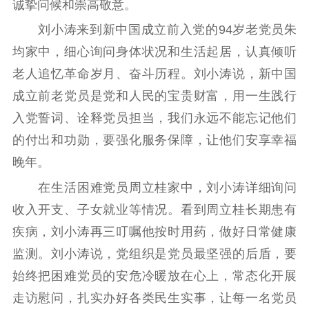
诚挚问候和崇高敬意。
理论学习
宣传宣讲
研究阐释
刘小涛来到新中国成立前入党的94岁老党员朱
均家中，细心询问身体状况和生活起居，认真倾听
哲学社科
老人追忆革命岁月、奋斗历程。刘小涛说，新中国
社科强省
工作通知
成果集萃
成立前老党员是党和人民的宝贵财富，用一生践行
江苏文脉
资料下载
入党誓词、诠释党员担当，我们永远不能忘记他们
的付出和功勋，要强化服务保障，让他们安享幸福
新闻宣传
晚年。
主题宣传
对外宣传
新闻发布
在生活困难党员周立桂家中，刘小涛详细询问
记者之家
品牌栏目
收入开支、子女就业等情况。看到周立桂长期患有
文化文艺
疾病，刘小涛再三叮嘱他按时用药，做好日常健康
监测。刘小涛说，党组织是党员最坚强的后盾，要
精品生产
文化惠民
文化传承
始终把困难党员的安危冷暖放在心上，常态化开展
文化交流
体制改革
文化产业
走访慰问，扎实办好各类民生实事，让每一名党员
紫金文化艺术节
品牌活动
紫艺舞台