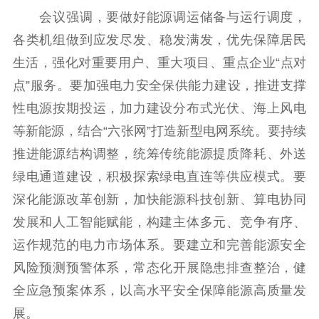
紫金文化艺术节
品牌活动
紫艺舞台
会议强调，要做好能源调运储备与运行调度，
各类机组做到应发尽发、稳发满发，优先保障居民
精神文明
生活，强化对重要用户、重大项目、重点企业“点对
文明创建
文明实践
文明培育
点”服务。要加强电力安全保供能力建设，推进支撑
先进典型
性电源按期投运，加力建设分布式光伏、海上风电
社会宣传
等新能源，结合“六张网”打造新型电网系统。要持续
推进能源结构调整，统筹传统能源提质降耗、外送
思想政治教育
爱国主义教育
全民国防教育
绿电通道建设，积极探索绿电直连等供应模式。要
红色资源保护利
深化能源改革创新，加快能源科技创新、算电协同
用
发展和人工智能赋能，构建主体多元、竞争有序、
新闻出版
运作规范的电力市场体系。要建立和完善能源安全
风险预测预警体系，常态化开展隐患排查整治，健
精品出版
全民阅读
出版监管
全应急预案体系，以高水平安全保障能源高质量发
扫黄打非
展。