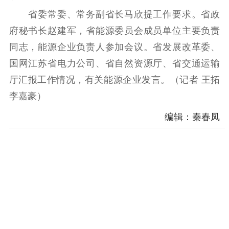
电影工作
省委常委、常务副省长马欣提工作要求。省政
电影创作
电影市场
府秘书长赵建军，省能源委员会成员单位主要负责
同志，能源企业负责人参加会议。省发展改革委、
机关党建
国网江苏省电力公司、省自然资源厅、省交通运输
党建要闻
学习在线
厅汇报工作情况，有关能源企业发言。（记者 王拓
李嘉豪）
文化人才
编辑：秦春凤
紫金人才
职称评审
数据资源
公共服务
新时代公民素养
新闻出版
作品著作权
提升资源库
政务服务
登记服务
科研创新
智库服务
文艺创作