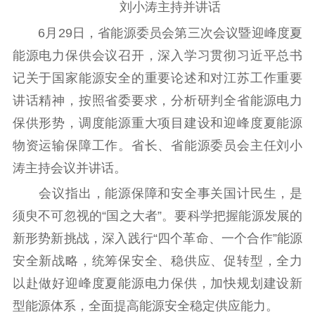
理论武装
刘小涛主持并讲话
6月29日，省能源委员会第三次会议暨迎峰度夏
理论学习
宣传宣讲
研究阐释
能源电力保供会议召开，深入学习贯彻习近平总书
哲学社科
记关于国家能源安全的重要论述和对江苏工作重要
讲话精神，按照省委要求，分析研判全省能源电力
社科强省
工作通知
成果集萃
保供形势，调度能源重大项目建设和迎峰度夏能源
江苏文脉
资料下载
物资运输保障工作。省长、省能源委员会主任刘小
新闻宣传
涛主持会议并讲话。
主题宣传
对外宣传
新闻发布
会议指出，能源保障和安全事关国计民生，是
记者之家
品牌栏目
须臾不可忽视的“国之大者”。要科学把握能源发展的
新形势新挑战，深入践行“四个革命、一个合作”能源
文化文艺
安全新战略，统筹保安全、稳供应、促转型，全力
精品生产
文化惠民
文化传承
以赴做好迎峰度夏能源电力保供，加快规划建设新
文化交流
体制改革
文化产业
型能源体系，全面提高能源安全稳定供应能力。