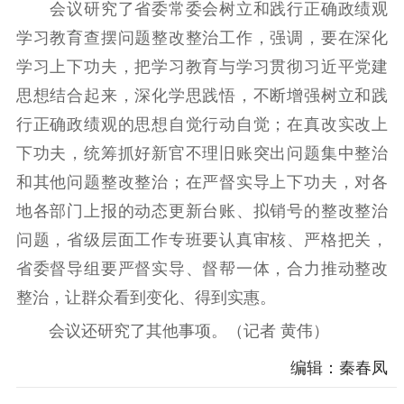
会议研究了省委常委会树立和践行正确政绩观
科研创新
智库服务
文艺创作
学习教育查摆问题整改整治工作，强调，要在深化
服务管理平台
管理平台
服务管理
学习上下功夫，把学习教育与学习贯彻习近平党建
文化产业
数字出版
新闻发布工作备
统计分析
审读服务
案管理系统
思想结合起来，深化学思践悟，不断增强树立和践
电影
理论宣讲
政工继续教育学
行正确政绩观的思想自觉行动自觉；在真改实改上
服务
共建共享平台
习平台
下功夫，统筹抓好新官不理旧账突出问题集中整治
责任编辑注册
业务申报系统
和其他问题整改整治；在严督实导上下功夫，对各
地各部门上报的动态更新台账、拟销号的整改整治
问题，省级层面工作专班要认真审核、严格把关，
省委督导组要严督实导、督帮一体，合力推动整改
整治，让群众看到变化、得到实惠。
会议还研究了其他事项。（记者 黄伟）
编辑：秦春凤