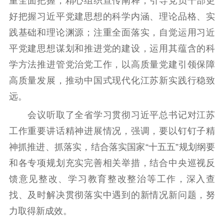
重全面把握，精心组织宣传阐释，引导党员干部更
扫黄打非
好把握习近平党建思想的科学内涵、理论品格、实
电影工作
践基础和理论渊源；注重全面落实，自觉运用习近
电影创作
电影市场
平党建思想谋划和推进党的建设，运用其蕴含的科
学方法推进管党治党工作，以高质量党建引领保障
机关党建
高质量发展，推动中国式现代化江苏新实践行稳致
党建要闻
学习在线
远。
会议听取了全省学习贯彻习近平总书记对江苏
文化人才
工作重要讲话精神进展情况，强调，要以钉钉子精
紫金人才
职称评审
神抓推进、抓落实，结合落实国家“十五五”规划纲要
数据资源
和各专项规划充实完善相关举措，结合中央巡视反
馈意见整改、学习教育整改整治等工作，深入查
公共服务
找、及时解决贯彻落实中遇到的新情况新问题，努
新时代公民素养
新闻出版
作品著作权
力取得新成效。
提升资源库
政务服务
登记服务