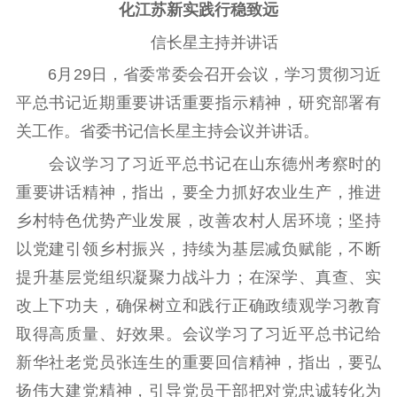
化江苏新实践行稳致远
信长星主持并讲话
理论武装
6月29日，省委常委会召开会议，学习贯彻习近
理论学习
宣传宣讲
研究阐释
平总书记近期重要讲话重要指示精神，研究部署有
哲学社科
关工作。省委书记信长星主持会议并讲话。
会议学习了习近平总书记在山东德州考察时的
社科强省
工作通知
成果集萃
重要讲话精神，指出，要全力抓好农业生产，推进
江苏文脉
资料下载
乡村特色优势产业发展，改善农村人居环境；坚持
新闻宣传
以党建引领乡村振兴，持续为基层减负赋能，不断
提升基层党组织凝聚力战斗力；在深学、真查、实
主题宣传
对外宣传
新闻发布
改上下功夫，确保树立和践行正确政绩观学习教育
记者之家
品牌栏目
取得高质量、好效果。会议学习了习近平总书记给
文化文艺
新华社老党员张连生的重要回信精神，指出，要弘
精品生产
文化惠民
文化传承
扬伟大建党精神，引导党员干部把对党忠诚转化为