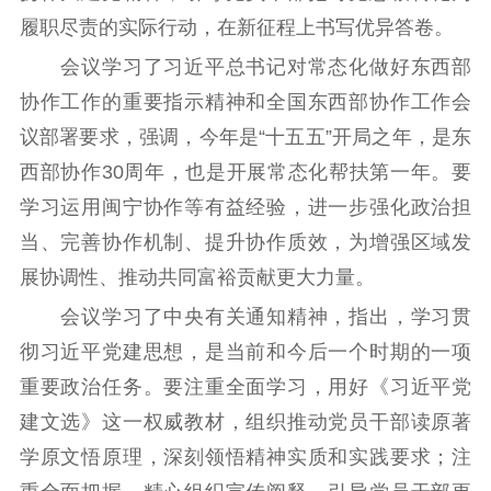
文化交流
体制改革
文化产业
履职尽责的实际行动，在新征程上书写优异答卷。
紫金文化艺术节
品牌活动
紫艺舞台
会议学习了习近平总书记对常态化做好东西部
协作工作的重要指示精神和全国东西部协作工作会
精神文明
议部署要求，强调，今年是“十五五”开局之年，是东
文明创建
文明实践
文明培育
西部协作30周年，也是开展常态化帮扶第一年。要
先进典型
学习运用闽宁协作等有益经验，进一步强化政治担
当、完善协作机制、提升协作质效，为增强区域发
社会宣传
展协调性、推动共同富裕贡献更大力量。
思想政治教育
爱国主义教育
全民国防教育
会议学习了中央有关通知精神，指出，学习贯
红色资源保护利
彻习近平党建思想，是当前和今后一个时期的一项
用
重要政治任务。要注重全面学习，用好《习近平党
新闻出版
建文选》这一权威教材，组织推动党员干部读原著
学原文悟原理，深刻领悟精神实质和实践要求；注
精品出版
全民阅读
出版监管