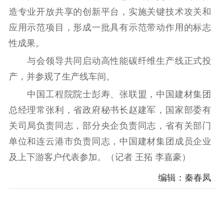
造专业开放共享的创新平台，实施关键技术攻关和
精神文明
应用示范项目，形成一批具有示范带动作用的标志
文明创建
文明实践
文明培育
性成果。
先进典型
与会领导共同启动高性能碳纤维生产线正式投
产，并参观了生产线车间。
社会宣传
中国工程院院士彭寿、张联盟，中国建材集团
思想政治教育
爱国主义教育
全民国防教育
总经理常张利，省政府秘书长赵建军，国家部委有
红色资源保护利
关司局负责同志，部分央企负责同志，省有关部门
用
单位和连云港市负责同志，中国建材集团成员企业
新闻出版
及上下游客户代表参加。（记者 王拓 李嘉豪）
精品出版
全民阅读
出版监管
编辑：秦春凤
扫黄打非
电影工作