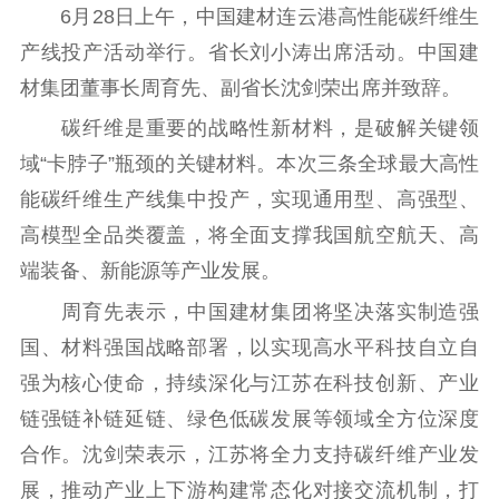
6月28日上午，中国建材连云港高性能碳纤维生
理论学习
宣传宣讲
研究阐释
产线投产活动举行。省长刘小涛出席活动。中国建
材集团董事长周育先、副省长沈剑荣出席并致辞。
哲学社科
碳纤维是重要的战略性新材料，是破解关键领
社科强省
工作通知
成果集萃
域“卡脖子”瓶颈的关键材料。本次三条全球最大高性
江苏文脉
资料下载
能碳纤维生产线集中投产，实现通用型、高强型、
新闻宣传
高模型全品类覆盖，将全面支撑我国航空航天、高
端装备、新能源等产业发展。
主题宣传
对外宣传
新闻发布
周育先表示，中国建材集团将坚决落实制造强
记者之家
品牌栏目
国、材料强国战略部署，以实现高水平科技自立自
文化文艺
强为核心使命，持续深化与江苏在科技创新、产业
精品生产
文化惠民
文化传承
链强链补链延链、绿色低碳发展等领域全方位深度
文化交流
体制改革
文化产业
合作。沈剑荣表示，江苏将全力支持碳纤维产业发
紫金文化艺术节
品牌活动
紫艺舞台
展，推动产业上下游构建常态化对接交流机制，打