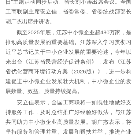
理论武装
日”主题活动同步启动。省长刘小涛出席会议。全国
工商联副主席安立佳，省委常委、省委统战部部长
理论学习
宣传宣讲
研究阐释
胡广杰出席并讲话。
哲学社科
截至2025年底，江苏中小微企业超480万家，是
推动高质量发展的重要基础。江苏深入学习贯彻习
社科强省
工作通知
成果集萃
近平总书记关于中小企业发展的重要论述，今年以
江苏文脉
资料下载
来出台《江苏省民营经济促进条例》，发布《江苏
新闻宣传
省优化营商环境行动方案（2026版）》，进一步构
主题宣传
对外宣传
新闻发布
建促进中小微企业发展壮大机制，中小微企业的发
展数量、效益、质量持续提高。
记者之家
品牌栏目
安立佳表示，全国工商联将一如既往地做好支
文化文艺
持服务工作，及时总结推广好经验好做法，与江苏
精品生产
文化惠民
文化传承
共同助力中小微企业高质量发展。胡广杰表示，将
文化交流
体制改革
文化产业
坚持服务和管理并重、发展和帮扶并举，推进产业