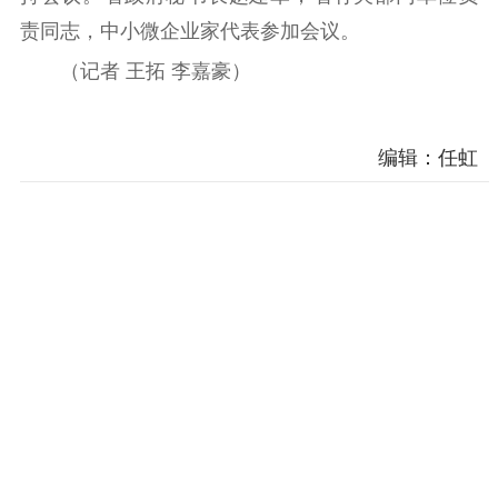
电影工作
责同志，中小微企业家代表参加会议。
电影创作
电影市场
（记者 王拓 李嘉豪）
机关党建
党建要闻
学习在线
编辑：任虹
文化人才
紫金人才
职称评审
数据资源
公共服务
新时代公民素养
新闻出版
作品著作权
提升资源库
政务服务
登记服务
科研创新
智库服务
文艺创作
服务管理平台
管理平台
服务管理