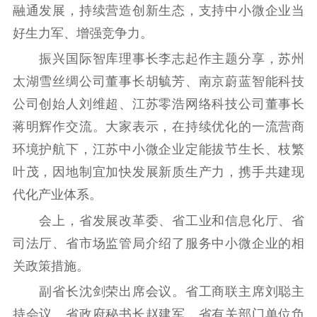
紫金文化艺术节
品牌活动
紫艺舞台
融通发展，持续营造创新生态，支持中小微企业当
好生力军、增强竞争力。
精神文明
振兴国际智库理事长李志起作主题分享，苏州
文明创建
文明实践
文明培育
太湖雪丝绸公司董事长胡毓芳、南京蔚蓝智能科技
先进典型
公司创始人刘维超、江苏零浩网络科技公司董事长
社会宣传
蒋明辉作交流。大家表示，在持续优化的一流营商
环境护航下，江苏中小微企业定能拔节生长、枝繁
思想政治教育
爱国主义教育
全民国防教育
叶茂，因地制宜加快发展新质生产力，携手共建现
红色资源保护利
代化产业体系。
用
会上，省发展改革委、省工业和信息化厅、省
新闻出版
司法厅、省市场监管局介绍了服务中小微企业的相
精品出版
全民阅读
出版监管
关政策措施。
扫黄打非
副省长沈剑荣出席会议。省工商联主席刘聪主
持会议。省政府秘书长赵建军，省有关部门单位负