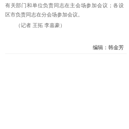
电影工作
有关部门和单位负责同志在主会场参加会议；各设
电影创作
电影市场
区市负责同志在分会场参加会议。
（记者 王拓 李嘉豪）
机关党建
党建要闻
学习在线
编辑：韩金芳
文化人才
紫金人才
职称评审
数据资源
公共服务
新时代公民素养
新闻出版
作品著作权
提升资源库
政务服务
登记服务
科研创新
智库服务
文艺创作
服务管理平台
管理平台
服务管理