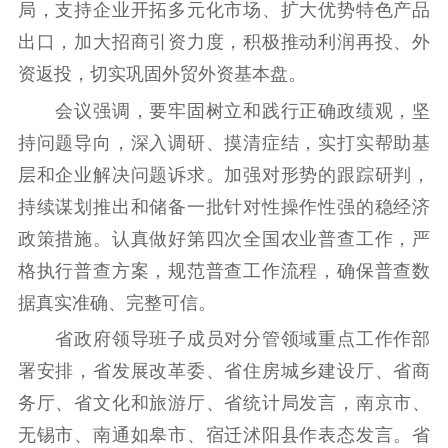
紫金文化艺术节
品牌活动
紫艺舞台
局，支持企业开拓多元化市场、扩大优势特色产品
出口，加大招商引资力度，积极推动利润再投、外
精神文明
资返投，切实巩固外贸外资基本盘。
文明创建
文明实践
文明培育
会议强调，要牢固树立和践行正确政绩观，坚
先进典型
持问题导向，深入调研、摸清症结，实打实帮助基
层和企业解决问题诉求。加强对形势的跟踪研判，
社会宣传
持续谋划推出和储备一批针对性操作性强的稳经济
思想政治教育
爱国主义教育
全民国防教育
政策措施。认真做好第四次全国农业普查工作，严
红色资源保护利
格执行普查方案，规范普查工作流程，确保普查数
用
据真实准确、完整可信。
新闻出版
省政府领导班子成员对分管领域重点工作作部
署安排，省发展改革委、省住房城乡建设厅、省商
精品出版
全民阅读
出版监管
务厅、省文化和旅游厅、省统计局发言，南京市、
扫黄打非
无锡市、南通如皋市、宿迁沭阳县作表态发言。省