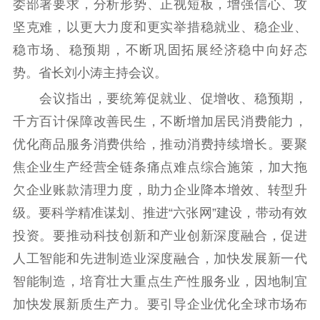
理论武装
委部署要求，分析形势、正视短板，增强信心、攻
坚克难，以更大力度和更实举措稳就业、稳企业、
理论学习
宣传宣讲
研究阐释
稳市场、稳预期，不断巩固拓展经济稳中向好态
哲学社科
势。省长刘小涛主持会议。
会议指出，要统筹促就业、促增收、稳预期，
社科强省
工作通知
成果集萃
千方百计保障改善民生，不断增加居民消费能力，
江苏文脉
资料下载
优化商品服务消费供给，推动消费持续增长。要聚
新闻宣传
焦企业生产经营全链条痛点难点综合施策，加大拖
欠企业账款清理力度，助力企业降本增效、转型升
主题宣传
对外宣传
新闻发布
级。要科学精准谋划、推进“六张网”建设，带动有效
记者之家
品牌栏目
投资。要推动科技创新和产业创新深度融合，促进
文化文艺
人工智能和先进制造业深度融合，加快发展新一代
精品生产
文化惠民
文化传承
智能制造，培育壮大重点生产性服务业，因地制宜
文化交流
体制改革
文化产业
加快发展新质生产力。要引导企业优化全球市场布