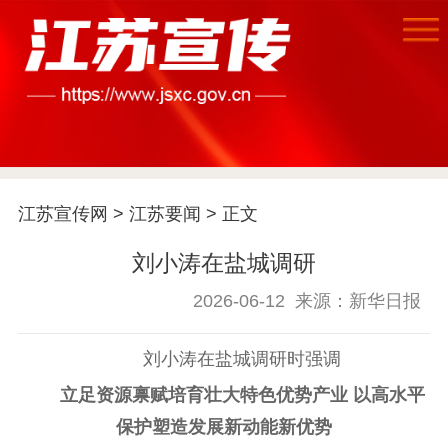
首页
江苏要闻
江苏宣传网
>
江苏要闻
> 正文
刘小涛在盐城调研
公示公告
2026-06-12
来源：新华日报
通知公告
信息公开制度
信息公开指南
信息公开年度报
刘小涛在盐城调研时强调
告
政策法规
立足资源禀赋培育壮大特色优势产业 以高水平
工作动态
保护塑造发展新动能新优势