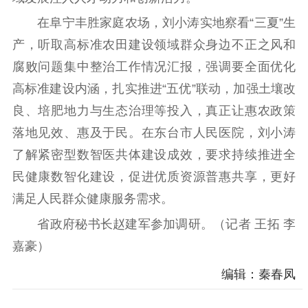
电影工作
在阜宁丰胜家庭农场，刘小涛实地察看“三夏”生
电影创作
电影市场
产，听取高标准农田建设领域群众身边不正之风和
腐败问题集中整治工作情况汇报，强调要全面优化
机关党建
高标准建设内涵，扎实推进“五优”联动，加强土壤改
党建要闻
学习在线
良、培肥地力与生态治理等投入，真正让惠农政策
落地见效、惠及于民。在东台市人民医院，刘小涛
文化人才
了解紧密型数智医共体建设成效，要求持续推进全
紫金人才
职称评审
民健康数智化建设，促进优质资源普惠共享，更好
满足人民群众健康服务需求。
数据资源
省政府秘书长赵建军参加调研。（记者 王拓 李
公共服务
嘉豪）
新时代公民素养
新闻出版
作品著作权
编辑：秦春凤
提升资源库
政务服务
登记服务
科研创新
智库服务
文艺创作