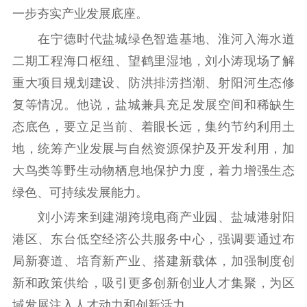
一步夯实产业发展底座。
紫金文化艺术节
品牌活动
紫艺舞台
在宁德时代盐城绿色智造基地、淮河入海水道
精神文明
二期工程海口枢纽、望鹤里湿地，刘小涛现场了解
文明创建
文明实践
文明培育
重大项目规划建设、防洪排涝挡潮、射阳河生态修
先进典型
复等情况。他说，盐城兼具充足发展空间和稀缺生
态底色，要立足当前、着眼长远，集约节约利用土
社会宣传
地，统筹产业发展与自然资源保护及开发利用，加
思想政治教育
爱国主义教育
全民国防教育
大鸟类等野生动物栖息地保护力度，着力增强生态
红色资源保护利
绿色、可持续发展能力。
用
刘小涛来到建湖跨境电商产业园、盐城港射阳
新闻出版
港区、东台低空经济公共服务中心，强调要通过布
局新赛道、培育新产业、搭建新载体，加强制度创
精品出版
全民阅读
出版监管
新和政策供给，吸引更多创新创业人才集聚，为区
扫黄打非
域发展注入人才动力和创新活力。