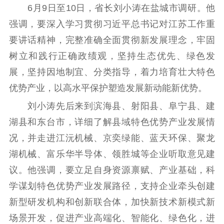
6月9日至10日，省长刘小涛在盐城市调研。他
理论武装
强调，要深入学习贯彻习近平总书记对江苏工作重
理论学习
宣传宣讲
研究阐释
要讲话精神，完整准确全面贯彻新发展理念，牢固
树立和践行正确政绩观，坚持生态优先、绿色发
哲学社科
展，坚持因地制宜、分类指导，着力培育壮大特色
社科强省
工作通知
成果集萃
优势产业，以高水平保护塑造发展新动能新优势。
江苏文脉
资料下载
刘小涛先后来到滨海县、射阳县、阜宁县、建
新闻宣传
湖县和东台市，详细了解县域特色优势产业发展情
况，并走进江沅机械、京奕绿能、蓝天环保、聚龙
主题宣传
对外宣传
新闻发布
湖机械、富乐华半导体、领胜城等企业听取意见建
记者之家
品牌栏目
议。他强调，要立足自身资源禀赋、产业基础，科
文化文艺
学谋划特色优势产业发展路径，支持企业牵头创建
新型研发机构和创新联合体，加快新技术新模式新
精品生产
文化惠民
文化传承
场景开发，促进产业高端化、智能化、绿色化，进
文化交流
体制改革
文化产业