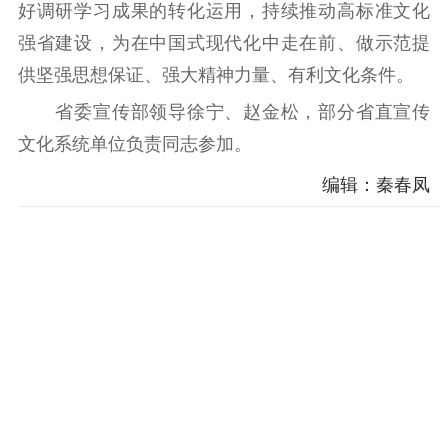
好调研学习成果的转化运用，持续推动高标准文化
精神文明
强省建设，为在中国式现代化中走在前、做示范提
文明创建
文明实践
文明培育
供坚强思想保证、强大精神力量、有利文化条件。
先进典型
省委宣传部领导徐宁、赵金松，部分省直宣传
文化系统单位负责同志参加。
社会宣传
编辑：秦春凤
思想政治教育
爱国主义教育
全民国防教育
红色资源保护利
用
新闻出版
精品出版
全民阅读
出版监管
扫黄打非
电影工作