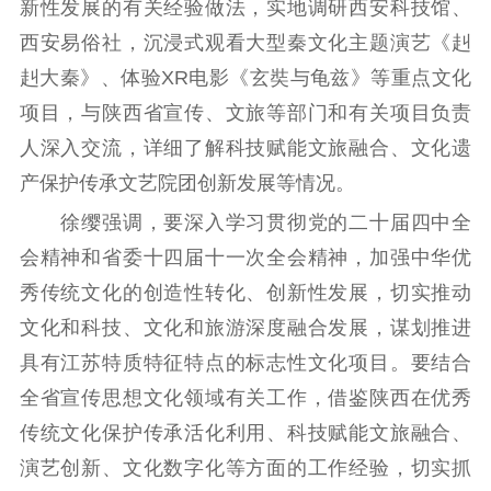
新性发展的有关经验做法，实地调研西安科技馆、
理论学习
宣传宣讲
研究阐释
西安易俗社，沉浸式观看大型秦文化主题演艺《赳
哲学社科
赳大秦》、体验XR电影《玄奘与龟兹》等重点文化
项目，与陕西省宣传、文旅等部门和有关项目负责
社科强省
工作通知
成果集萃
人深入交流，详细了解科技赋能文旅融合、文化遗
江苏文脉
资料下载
产保护传承文艺院团创新发展等情况。
新闻宣传
徐缨强调，要深入学习贯彻党的二十届四中全
会精神和省委十四届十一次全会精神，加强中华优
主题宣传
对外宣传
新闻发布
秀传统文化的创造性转化、创新性发展，切实推动
记者之家
品牌栏目
文化和科技、文化和旅游深度融合发展，谋划推进
文化文艺
具有江苏特质特征特点的标志性文化项目。要结合
全省宣传思想文化领域有关工作，借鉴陕西在优秀
精品生产
文化惠民
文化传承
传统文化保护传承活化利用、科技赋能文旅融合、
文化交流
体制改革
文化产业
演艺创新、文化数字化等方面的工作经验，切实抓
紫金文化艺术节
品牌活动
紫艺舞台