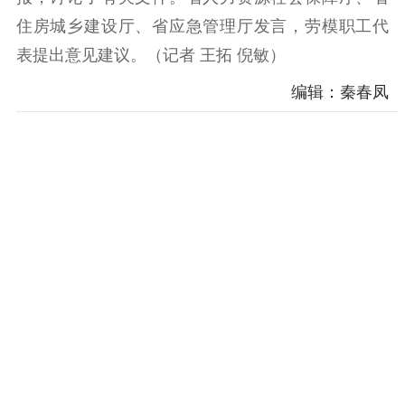
电影工作
住房城乡建设厅、省应急管理厅发言，劳模职工代
电影创作
电影市场
表提出意见建议。（记者 王拓 倪敏）
机关党建
编辑：秦春凤
党建要闻
学习在线
文化人才
紫金人才
职称评审
数据资源
公共服务
新时代公民素养
新闻出版
作品著作权
提升资源库
政务服务
登记服务
科研创新
智库服务
文艺创作
服务管理平台
管理平台
服务管理