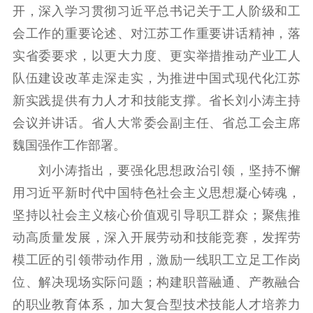
理论武装
开，深入学习贯彻习近平总书记关于工人阶级和工
理论学习
宣传宣讲
研究阐释
会工作的重要论述、对江苏工作重要讲话精神，落
实省委要求，以更大力度、更实举措推动产业工人
哲学社科
队伍建设改革走深走实，为推进中国式现代化江苏
社科强省
工作通知
成果集萃
新实践提供有力人才和技能支撑。省长刘小涛主持
江苏文脉
资料下载
会议并讲话。省人大常委会副主任、省总工会主席
魏国强作工作部署。
新闻宣传
刘小涛指出，要强化思想政治引领，坚持不懈
主题宣传
对外宣传
新闻发布
用习近平新时代中国特色社会主义思想凝心铸魂，
记者之家
品牌栏目
坚持以社会主义核心价值观引导职工群众；聚焦推
动高质量发展，深入开展劳动和技能竞赛，发挥劳
文化文艺
模工匠的引领带动作用，激励一线职工立足工作岗
精品生产
文化惠民
文化传承
位、解决现场实际问题；构建职普融通、产教融合
文化交流
体制改革
文化产业
的职业教育体系，加大复合型技术技能人才培养力