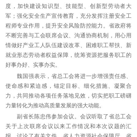
紫金文化艺术节
品牌活动
紫艺舞台
度，加快建设知识型、技能型、创新型劳动者大
精神文明
军；强化安全生产宣传教育，充分发挥注册安全工
程师专业作用，提升安全风险防控能力。省政府将
文明创建
文明实践
文明培育
不断完善与工会联席会议、沟通协商机制，用心用
先进典型
情做好产业工人队伍建设改革、困难职工帮扶、新
社会宣传
就业形态劳动者权益保障，统筹资源把服务职工的
好事办好、实事办实。
思想政治教育
爱国主义教育
全民国防教育
魏国强表示，省总工会将进一步增强责任感、
红色资源保护利
用
使命感和紧迫感，锚定目标、细化措施、凝聚合
力，共同推动各项任务落地见效，切实把职工磅礴
新闻出版
力量转化为推动高质量发展的强大动能。
精品出版
全民阅读
出版监管
副省长陈忠伟参加会议。会议听取了省总工会
扫黄打非
关于上次联席会议以来工作情况和本次议题的汇
报，讨论了有关文件。省人力资源社会保障厅、省